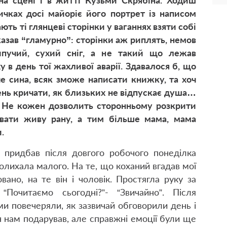
на сцені і в житті Кузьми Скрябіна. Ходиш
чках досі майоріє його портрет із написом
ають ті глянцеві сторінки у ваганнях взяти собі
казав “гламурно”: сторінки аж риплять, немов
ипучий, сухий сніг, а не такий що лежав
 в день тої жахливої аварії. Здавалося б, що
е сина, всяк зможе написати книжку, та хоч
ень кричати, як близьких не відпускає душа…
і. Не кожен дозволить сторонньому розкрити
вати живу рану, а тим більше мама, мама
.
 придбав після довгого робочого понеділка
я колихала малого. На те, що коханий вгадав мої
ано, на те він і чоловік. Простягла руку за
Почитаємо сьогодні?”- “Звичайно”. Після
и повечеряли, як зазвичай обговорили день і
н нам подарував, але справжні емоції були ще