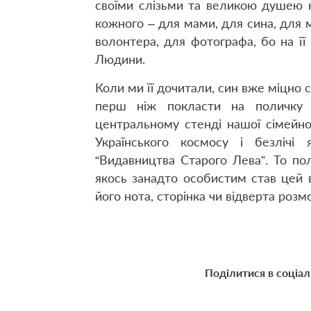
своїми слізьми та великою душею н
кожного – для мами, для сина, для 
волонтера, для фотографа, бо на ї
Людини.
Коли ми її дочитали, син вже міцно с
перш ніж покласти на поличку 
центральному стенді нашої сімейної
Українського космосу і безлічі 
“Видавництва Старого Лева”. То пол
якось занадто особистим став цей в
його нота, сторінка чи відверта розмо
Поділитися в соціа