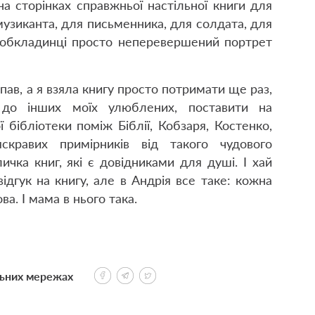
а сторінках справжньої настільної книги для
музиканта, для письменника, для солдата, для
ї обкладинці просто неперевершений портрет
пав, а я взяла книгу просто потримати ще раз,
до інших моїх улюблених, поставити на
 бібліотеки поміж Біблії, Кобзаря, Костенко,
яскравих примірників від такого чудового
ичка книг, які є довідниками для душі. І хай
ідгук на книгу, але в Андрія все таке: кожна
ва. І мама в нього така.
льних мережах