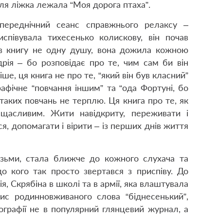
ля ліжка лежала “Моя дорога птаха”.
 переднічний сеанс справжнього релаксу –
співувала тихесенько колискову, він почав
в книгу не одну душу, вона дожила кожною
рія – бо розповідає про те, чим сам би він
ше, ця книга не про те, “який він був класний”
рафічне “повчання іншим” та “ода Фортуні, бо
 таких повчань не терплю. Ця книга про те, як
щасливим. Жити навідкриту, переживати і
я, допомагати і вірити – із перших днів життя
узьми, стала ближче до кожного слухача та
до кого так просто звертався з приспіву. До
я, Скрябіна в школі та в армії, яка влаштувала
с родинновживаного слова “біднесенький”,
тографії не в популярний глянцевий журнал, а