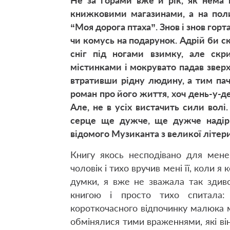
Не за горами вже й рік, як нема 
книжковими магазинами, а на поли
“Моя дорога птаха”. Знов і знов горт
чи комусь на подарунок. Адрій би с
сніг під ногами взимку, але скр
містинками і мокрувато падав зверху
втративши рідну людину, а тим пач
роман про його життя, хоч день-у-д
Але, не в усіх вистачить сили вол
серце ще дужче, ще дужче надір
відомого Музиканта з великої літери
Книгу якось несподівано для мене
чоловік і тихо вручив мені її, коли 
думки, я вже не зважала так здивов
книгою і просто тихо спитала: “
короткочасного відпочинку малюка м
обмінялися тими враженнями, які ві