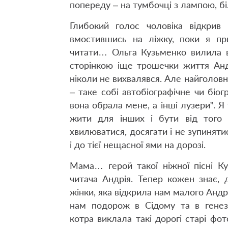
попереду – на тумбочці з лампою, бі
Глибокий голос чоловіка відкрив
вмостившись на ліжку, поки я при
читати… Ольга Кузьменко вилила 
сторінкою іще трошечки життя Анд
ніколи не вихвалявся. Але найголовні
– таке собі автобіографічне чи біог
вона обрала мене, а інші лузери”. Я
жити для інших і бути від того 
хвилюватися, досягати і не зупинятис
і до тієї нещасної ями на дорозі.
Мама… герой такої ніжної пісні К
читача Андрія. Тепер кожен знає, 
жінки, яка відкрила нам малого Андрі
нам подорож в Сідому та в генези
котра виклала такі дорогі старі фо