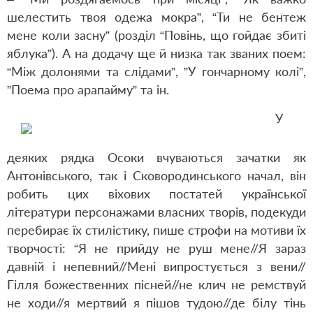
шелестить твоя одежа мокра”, “Ти не бентеж
мене коли засну” (розділ “Повінь, що гойдає збиті
яблука”). А на додачу ще й низка так званих поем:
“Між долонями та слідами”, ”У гончарному колі”,
”Поема про арапайму” та ін.
У
деяких рядка Осоки вчуваються зачатки як
Антонівського, так і Сковородинського начал, він
робить цих віхових постатей української
літератури персонажами власних творів, подекуди
перебирає їх стилістику, пише строфи на мотиви їх
творчості: “Я не прийду не руш мене//Я зараз
давній і непевний//Мені випростується з вени//
Гілля божественних пісней//не клич не ремствуй
не ходи//я мертвий я пішов тудою//де білу тінь