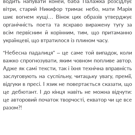
водить напувати коней, баба Палажка розсідлує
вітри, старий Никифор тримає небо, мати Марія
шиє вогнем кущі… Вінок цих образів утверджує
органічність поета та яскраво виражену тугу за
всім первісним й корінним, тим, що притаманно
українцеві, що втратилося із плином часу.
“Небесна падалиця” – це саме той випадок, коли
важко спрогнозувати, яким човном попливе автор.
Адже як самі тексти, так і їхня технічна вправність
заслуговують на суспільну, читацьку увагу, премії,
відгуки в пресі. І язик не повертається сказати, що
це дебютант. І до кінця навіть не можна відчути:
це авторовий початок творчості, екватор чи це все
разом?!