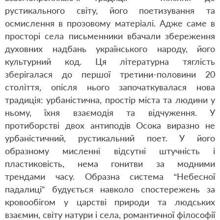
рустикального світу, його поетизування та
осмислення в прозовому матеріалі. Адже саме в
просторі села письменники вбачали збереження
духовних надбань українського народу, його
культурний код. Ця літературна тяглість
зберігалася до першої третини-половини 20
століття, опісля нього започаткувалася нова
традиція: урбаністична, простір міста та людини у
ньому, їхня взаємодія та відчуження. У
протиборстві двох антиподів Осока виразно не
урбаністичний, рустикальний поет. У його
образному мисленні відсутні штучність і
пластиковість, нема гонитви за модними
трендами часу. Образна система “Небесної
падалиці” будується навколо спостережень за
кровообігом у царстві природи та людських
взаємин, світу натури і села, романтичної філософії