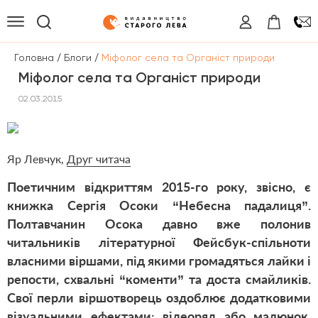
/
/
Головна
Блоги
Міфолог села та Органіст природи
Міфолог села та Органіст природи
02.03.2015
Яр Левчук,
Друг читача
Поетичним відкриттям 2015-го року, звісно, є
книжка Сергія Осоки “Небесна падалиця”.
Полтавчанин Осока давно вже полонив
читальників літературної Фейсбук-спільноти
власними віршами, під якими громадяться лайки і
репости, схвальні “коменти” та доста смайликів.
Свої перли віршотворець оздоблює додатковими
візуальними ефектами: відеоряд або малюнок,