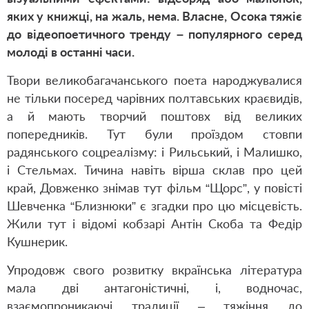
яких у книжці, на жаль, нема. Власне, Осока тяжіє
до відеопоетичного тренду – популярного серед
молоді в останні часи.
Твори великобагачанського поета народжувалися
не тільки посеред чарівних полтавських краєвидів,
а й мають творчий поштовх від великих
попередників. Тут були проїздом стовпи
радянського соцреалізму: і Рильський, і Малишко,
і Стельмах. Тичина навіть вірша склав про цей
край, Довженко знімав тут фільм “Щорс”, у повісті
Шевченка “Близнюки” є згадки про цю місцевість.
Жили тут і відомі кобзарі Антін Скоба та Федір
Кушнерик.
Упродовж свого розвитку вкраїнська література
мала дві антагоністичні, і, водночас,
взаємопроникаючі традиції – тяжіння до