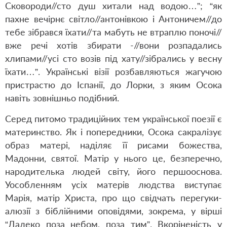
Сковороди//сто душ хитали над водою…”; “як
пахне вечірнє світло//антонівкою і Антоничем//до
тебе зібрався їхати//та мабуть не втраплю поночі//
вже речі хотів збирати -//вони розпадались
хлипами//усі сто возів під хату//зібрались у весну
їхати…”. Українські візії розбавляються жагучою
пристрастю до Іспанії, до Лорки, з яким Осока
навіть зовнішньо подібний.
Серед питомо традиційних тем української поезії є
материнство. Як і попередники, Осока сакралізує
образ матері, наділяє її рисами божества,
Мадонни, святої. Матір у нього це, безперечно,
народителька людей світу, його першооснова.
Уособленням усіх матерів людства виступає
Марія, матір Христа, про що свідчать перегуки-
алюзії з біблійними оповідями, зокрема, у вірші
“Далеко поза небом, поза тим”. Вкоріненість у