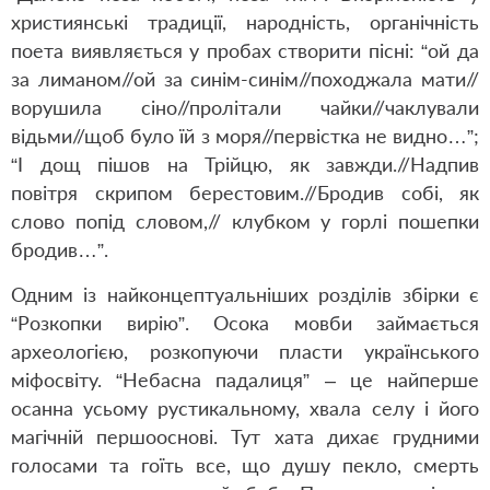
християнські традиції, народність, органічність
поета виявляється у пробах створити пісні: “ой да
за лиманом//ой за синім-синім//походжала мати//
ворушила сіно//пролітали чайки//чаклували
відьми//щоб було їй з моря//первістка не видно…”;
“І дощ пішов на Трійцю, як завжди.//Надпив
повітря скрипом берестовим.//Бродив собі, як
слово попід словом,// клубком у горлі пошепки
бродив…”.
Одним із найконцептуальніших розділів збірки є
“Розкопки вирію”. Осока мовби займається
археологією, розкопуючи пласти українського
міфосвіту. “Небасна падалиця” – це найперше
осанна усьому рустикальному, хвала селу і його
магічній першооснові. Тут хата дихає грудними
голосами та гоїть все, що душу пекло, смерть