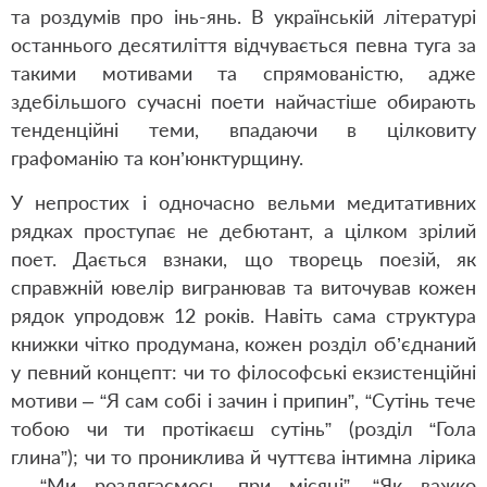
та роздумів про інь-янь. В українській літературі
останнього десятиліття відчувається певна туга за
такими мотивами та спрямованістю, адже
здебільшого сучасні поети найчастіше обирають
тенденційні теми, впадаючи в цілковиту
графоманію та кон’юнктурщину.
У непростих і одночасно вельми медитативних
рядках проступає не дебютант, а цілком зрілий
поет. Дається взнаки, що творець поезій, як
справжній ювелір вигранював та виточував кожен
рядок упродовж 12 років. Навіть сама структура
книжки чітко продумана, кожен розділ об’єднаний
у певний концепт: чи то філософські екзистенційні
мотиви – “Я сам собі і зачин і припин”, “Сутінь тече
тобою чи ти протікаєш сутінь” (розділ “Гола
глина”); чи то прониклива й чуттєва інтимна лірика
– “Ми роздягаємось при місяці”, “Як важко