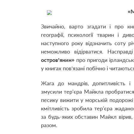
«М
Звичайно, варто згадати і про к
географії, психології тварин і д
наступного року відзначить соту річ
неможливо відірватися. Насправ
остров’янин»
про пригоди ірландсько
у книгах пов’язані побічно і читають
Жага до мандрів, допитливість і
змусили тер'єра Майкла пробратис
песику вижити у морській подорожі
кмітливість зробила тер'єра жадан
за будь-яких обставин Майкл вірив,
разом.