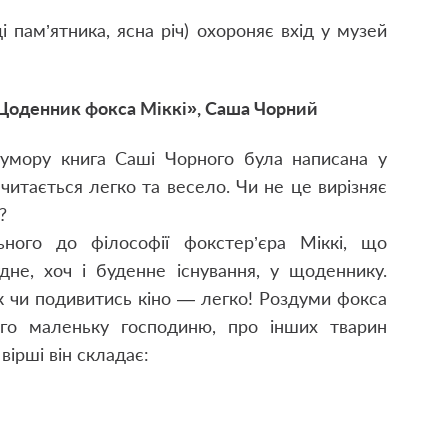
і пам’ятника, ясна річ) охороняє вхід у музей
оденник фокса Міккі», Саша Чорний
 гумору книга Саші Чорного була написана у
читається легко та весело. Чи не це вирізняє
?
ного до філософії фокстер’єра Міккі, що
дне, хоч і буденне існування, у щоденнику.
к чи подивитись кіно — легко! Роздуми фокса
го маленьку господиню, про інших тварин
 вірші він складає: