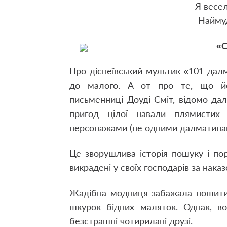
Я весел
Наймуд
«С
Про діснеївський мультик «101 дал
до малого. А от про те, що йом
письменниці Доуді Сміт, відомо дал
пригод цілої навали плямистих 
персонажами (не одними далматинам
Це зворушлива історія пошуку і по
викрадені у своїх господарів за наказ
Жадібна модниця забажала пошити с
шкурок бідних маляток. Однак, во
безстрашні чотирилапі друзі.