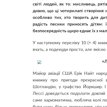
світі людей, як то: мисливець, ряті
дивно, що ці чотирилапі створіння 
особливо тих, хто творить для дит
радість песики приносять дітям: ї
безпосередність щиро єднає їх з ма
У наступному переліку 10 (+ 4) кни
вчать, а подекуди просто, але якісн
«Л
Майор авіації США Ерік Найт народи
книжку про пригоди прекрасної ві
Шотландію, у графство Йоркшир. І 
Лессі доведеться подолати довгий ш
саме харизматична, любляча колі по
бути щось більш зворушливе, ніж со