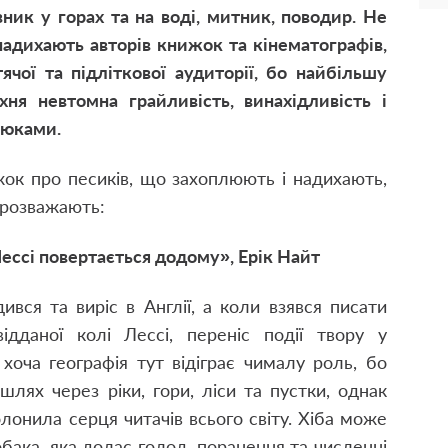
вник у горах та на воді, митник, поводир. Не
надихають авторів книжок та кінематографів,
ячої та підліткової аудиторії, бо найбільшу
хня невтомна грайливість, винахідливість і
люками.
жок про песиків, що захоплюють і надихають,
о розважають:
ессі повертається додому», Ерік Найт
вся та виріс в Англії, а коли взявся писати
дданої колі Лессі, переніс події твору у
хоча географія тут відіграє чималу роль, бо
лях через ріки, гори, ліси та пустки, однак
лонила серця читачів всього світу. Хіба може
бака, яка долає голод, поранення та численні