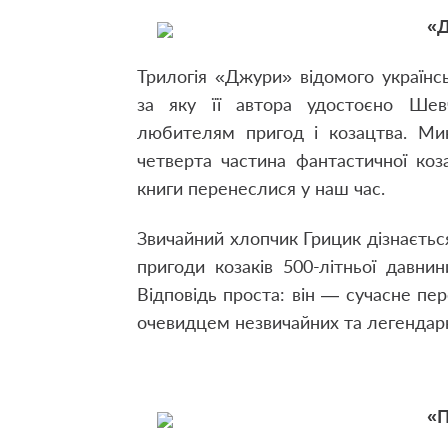
«Д
Трилогія «Джури» відомого українс
за яку її автора удостоєно Шевч
любителям пригод і козацтва. Мин
четверта частина фантастичної коза
книги перенеслися у наш час.
Звичайний хлопчик Грицик дізнаєтьс
пригоди козаків 500-літньої давни
Відповідь проста: він — сучасне пер
очевидцем незвичайних та легендарн
«П