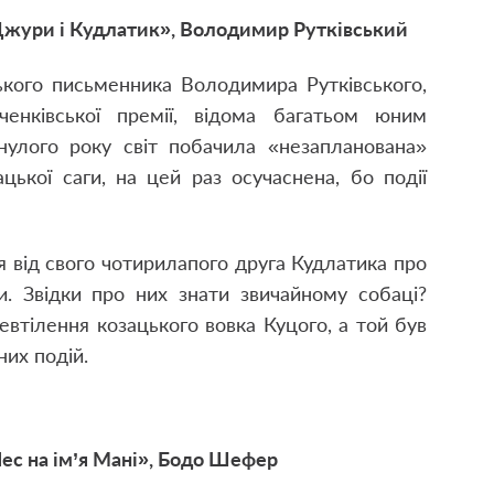
жури і Кудлатик», Володимир Рутківський
ького письменника Володимира Рутківського,
енківської премії, відома багатьом юним
улого року світ побачила «незапланована»
цької саги, на цей раз осучаснена, бо події
я від свого чотирилапого друга Кудлатика про
ни. Звідки про них знати звичайному собаці?
евтілення козацького вовка Куцого, а той був
их подій.
ес на ім’я Мані», Бодо Шефер