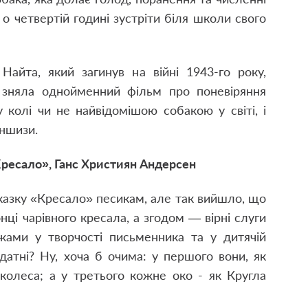
о четвертій годині зустріти біля школи свого
Найта, який загинув на війні 1943-го року,
 зняла однойменний фільм про поневіряння
 колі чи не найвідомішою собакою у світі, і
аншизи.
ресало», Ганс Християн Андерсен
казку «Кресало» песикам, але так вийшло, що
ці чарівного кресала, а згодом — вірні слуги
жами у творчості письменника та у дитячій
идатні? Ну, хоча б очима: у першого вони, як
колеса; а у третього кожне око - як Кругла