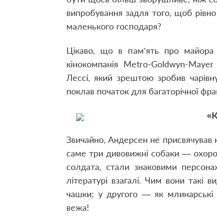
випробування задля того, щоб рівно 
маленького господаря?
Цікаво, що в пам’ять про майора 
кінокомпанія Metro-Goldwyn-Mayer
Лессі, який зрештою зробив чарівну
поклав початок для багаторічної фр
«К
Звичайно, Андерсен не присвячував 
саме три дивовижні собаки — охорон
солдата, стали знаковими персона
літературі взагалі. Чим вони такі в
чашки; у другого — як млинарські 
вежа!