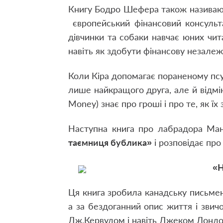
Книгу Бодро Шефера також називаю
європейський фінансовий консульта
дівчинки та собаки навчає юних чит
навіть як здобути фінансову незалеж
Коли Кіра допомагає пораненому псу,
лише найкращого друга, але й відмін
Money) знає про гроші і про те, як ї
Наступна книга про лабрадора Ма
таємниця бублика»
і розповідає про
«Н
Ця книга зробила канадську письме
а за бездоганний опис життя і звич
Дж.Кервудом і навіть Джеком Лонд