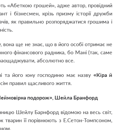
ть «Абеткою грошей», адже автор, провідний
нт і бізнесмен, крізь призму історії дружби
ачів, як правильно розпоряджатися грошима і
ність.
 вона ще не знає, що в його особі отримає не
ного фінансового радника, бо Мані (так, саме
х заощаджувати, абсолютно все.
ні та його юну господиню має назву
«Кіра й
 сім правил щасливого життя.
еймовірна подорож», Шейла Бранфорд
нницю Шейлу Барнфорд відомою на весь світ,
ок тварин її порівнюють з Е.Сетон-Томпсоном,
оном.