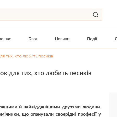
о нас
Блог
Новини
Події
Д
ля тих, хто любить песиків
ок для тих, хто любить песиків
кращими й найвідданішими друзями людини.
помічники, що опанували своєрідні професії у