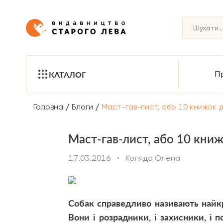
Пр
КАТАЛОГ
/
/
Головна
Блоги
Маст-гав-лист, або 10 книжок д
Маст-гав-лист, або 10 книж
17.03.2016
•
Коляда Олена
Собак справедливо називають най
Вони і розрадники, і захисники, і 