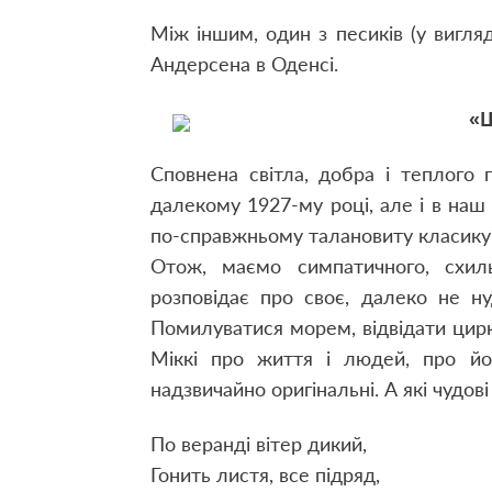
Між іншим, один з песиків (у вигляд
Андерсена в Оденсі.
«Щ
Сповнена світла, добра і теплого
далекому 1927-му році, але і в наш 
по-справжньому талановиту класику
Отож, маємо симпатичного, схиль
розповідає про своє, далеко не ну
Помилуватися морем, відвідати цир
Міккі про життя і людей, про йо
надзвичайно оригінальні. А які чудові
По веранді вітер дикий,
Гонить листя, все підряд,