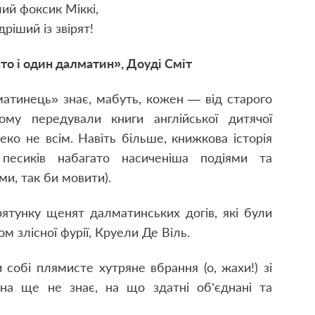
ий фоксик Міккі,
ріший із звірят!
то і один далматин», Доуді Сміт
матинець» знає, мабуть, кожен — від старого
у передували книги англійської дитячої
еко не всім. Навіть більше, книжкова історія
песиків набагато насиченіша подіями та
и, так би мовити).
рятунку щенят далматинських догів, які були
ом злісної фурії, Круели Де Віль.
обі плямисте хутряне вбрання (о, жахи!) зі
на ще не знає, на що здатні об’єднані та