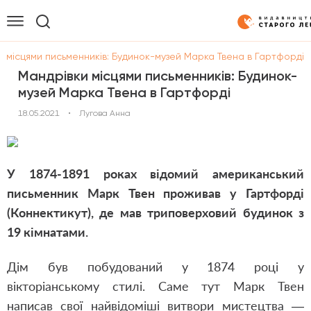
и місцями письменників: Будинок-музей Марка Твена в Гартфорді
Мандрівки місцями письменників: Будинок-
музей Марка Твена в Гартфорді
18.05.2021
•
Лугова Анна
У 1874-1891 роках відомий американський
письменник Марк Твен проживав у Гартфорді
(Коннектикут), де мав триповерховий будинок з
19 кімнатами.
Дім був побудований у 1874 році у
вікторіанському стилі. Саме тут Марк Твен
написав свої найвідоміші витвори мистецтва —