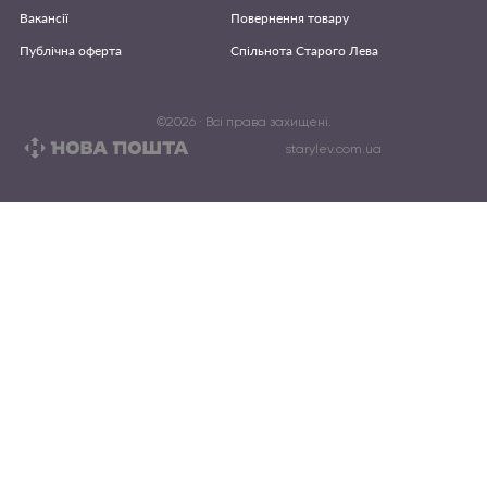
Вакансії
Повернення товару
Публічна оферта
Спільнота Старого Лева
©
2026
· Всі права захищені.
starylev.com.ua