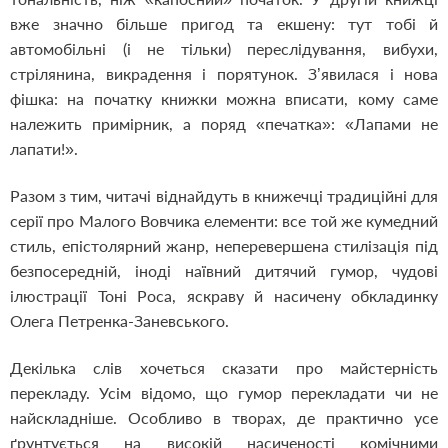
вже значно більше пригод та екшену: тут тобі й
автомобільні (і не тільки) переслідування, вибухи,
стрілянина, викрадення і порятунок. З’явилася і нова
фішка: на початку книжки можна вписати, кому саме
належить примірник, а поряд «печатка»: «Лапами не
лапати!».
Разом з тим, читачі віднайдуть в книжечці традиційні для
серії про Малого Вовчика елементи: все той же кумедний
стиль, епістолярний жанр, неперевершена стилізація під
безпосередній, іноді наївний дитячий гумор, чудові
ілюстрації Тоні Роса, яскраву й насичену обкладинку
Олега Петренка-Заневського.
Декілька слів хочеться сказати про майстерність
перекладу. Усім відомо, що гумор перекладати чи не
найскладніше. Особливо в творах, де практично усе
ґрунтується на високій насиченості комічними