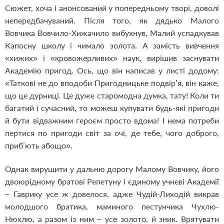
Сюжет, хоча і анонсований у попередньому творі, доволі
непередбачуваний. Після того, як дядько Малого
Вовчика Вовчило-Хижачило вибухнув, Малий успадкував
Капосну школу і чимало золота. А замість вивчення
«хижих» і «кровожерливих» наук, вирішив заснувати
Академію пригод. Ось, що він написав у листі додому:
«Таткові не до вподоби Пригодницьке подвір’я, він каже,
що це дурниці. Це дуже старомодна думка, тату! Коли ти
багатий і сучасний, то можеш купувати будь-які пригоди
й бути відважним героєм просто вдома! І нема потреби
пертися по пригоди світ за очі, де тебе, чого доброго,
приб’ють абощо».
Однак вирушити у дальню дорогу Малому Вовчику, його
двоюрідному братові Репетуну і єдиному учневі Академії
– Гаврику усе ж довелося, адже Чудій-Лиходій викрав
молодшого братика, маминого пестунчика Чухлю-
Нюхлю, а разом із ним – усе золото, й зник. Врятувати