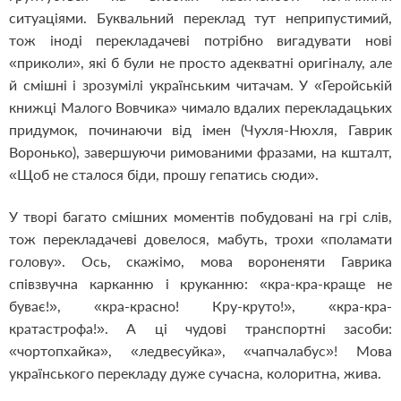
ситуаціями. Буквальний переклад тут неприпустимий,
тож іноді перекладачеві потрібно вигадувати нові
«приколи», які б були не просто адекватні оригіналу, але
й смішні і зрозумілі українським читачам. У «Геройській
книжці Малого Вовчика» чимало вдалих перекладацьких
придумок, починаючи від імен (Чухля-Нюхля, Гаврик
Воронько), завершуючи римованими фразами, на кшталт,
«Щоб не сталося біди, прошу гепатись сюди».
У творі багато смішних моментів побудовані на грі слів,
тож перекладачеві довелося, мабуть, трохи «поламати
голову». Ось, скажімо, мова вороненяти Гаврика
співзвучна карканню і круканню: «кра-кра-краще не
буває!», «кра-красно! Кру-круто!», «кра-кра-
кратастрофа!». А ці чудові транспортні засоби:
«чортопхайка», «ледвесуйка», «чапчалабус»! Мова
українського перекладу дуже сучасна, колоритна, жива.