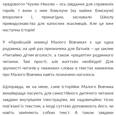
«рядового» Чухлю-Нюхлю – ось завдання для справжніх
героїв. І вони з ним блискуче (ну майже блискуче)
впоралися і, принагідно, заснували Школу
привидознавства для капосних жахливців. Але це вже
наступна історія!
У «Геройській книжці Малого Вовчика» є ще одна
родзинка, на цей раз призначена для батьків – це заклик
«Читаймо дітям вголос!», а також «рецепти» родинного
читання. Такі прості, але життєво необхідні! Для
зручності читачів у «важких» словах в текстах книжечок
про Малого Вовчика навіть позначено наголоси.
Щоправда, як на мене, саме історійки Малого Вовчика
якнайкраще пасують для самостійного дитячого читання
завдяки внутрішнім ілюстраціям, які надзвичайно тісно
пов’язані із текстом, а іноді суттєво доповнюють його, чи
навіть заміняють собою текст. А також завдяки