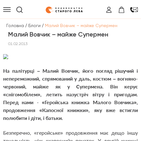
/
/
Головна
Блоги
Малий Вовчик – майже Супермен
Малий Вовчик – майже Супермен
01.02.2013
На палітурці – Малий Вовчик, його погляд рішучий і
непереможний, спрямований у даль, костюм – вогняно-
червоний, майже як у Супермена. Він керує
«снігомобілем», летить назустріч вітру і пригодам.
Перед нами - «Геройська книжка Малого Вовчика»,
продовження «Капосної книжки», яку вже встигли
полюбити і діти, і батьки.
Безперечно, «геройське» продовження має дещо іншу
тональність, ніж «капосний» початок. У другій книжці