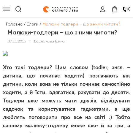
/
/
Головна
Блоги
Малюки-тодлери – що з ними читати?
Малюки-тодлери – що з ними читати?
07.11.2016
•
Варламова Ірина
Хто такі тодлери? Цим словом (todler, англ. –
дитина, що починає ходити) позначають вік
дитини, коли вона не тільки починає самостійно
ходити, а й їсти, вдягатися, рахувати до десяти.
Тодлери вже можуть мати друзів, відвідувати
садочок та користуватися гаджетами, а ще
люблять поговорити про все на світі :) Тобто
вашому малюку-тодлеру може вже й за три, а