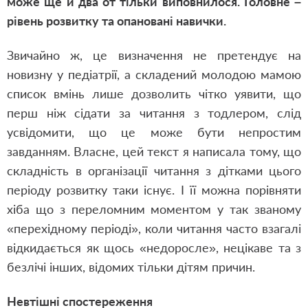
може ще й два от тільки виповнилося. Головне –
рівень розвитку та опановані навички.
Звичайно ж, це визначення не претендує на
новизну у педіатрії, а складений молодою мамою
список вмінь лише дозволить чітко уявити, що
перш ніж сідати за читання з тодлером, слід
усвідомити, що це може бути непростим
завданням. Власне, цей текст я написала тому, що
складність в організації читання з дітками цього
періоду розвитку таки існує. І її можна порівняти
хіба що з переломним моментом у так званому
«перехідному періоді», коли читання часто взагалі
відкидається як щось «недоросле», нецікаве та з
безлічі інших, відомих тільки дітям причин.
Невтішні спостереження