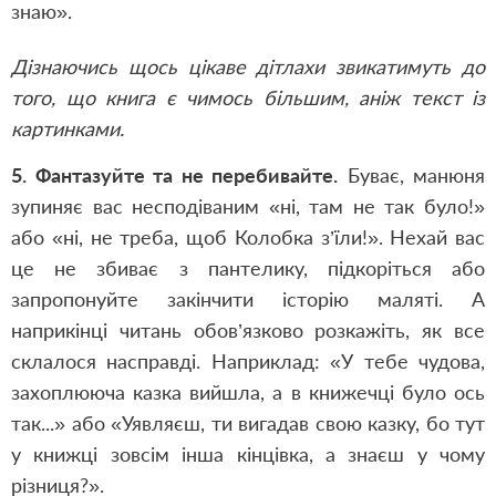
знаю».
Дізнаючись щось цікаве дітлахи звикатимуть до
того, що книга є чимось більшим, аніж текст із
картинками.
5. Фантазуйте та не перебивайте.
Буває, манюня
зупиняє вас несподіваним «ні, там не так було!»
або «ні, не треба, щоб Колобка з’їли!». Нехай вас
це не збиває з пантелику, підкоріться або
запропонуйте закінчити історію маляті. А
наприкінці читань обов’язково розкажіть, як все
склалося насправді. Наприклад: «У тебе чудова,
захоплююча казка вийшла, а в книжечці було ось
так...» або «Уявляєш, ти вигадав свою казку, бо тут
у книжці зовсім інша кінцівка, а знаєш у чому
різниця?».