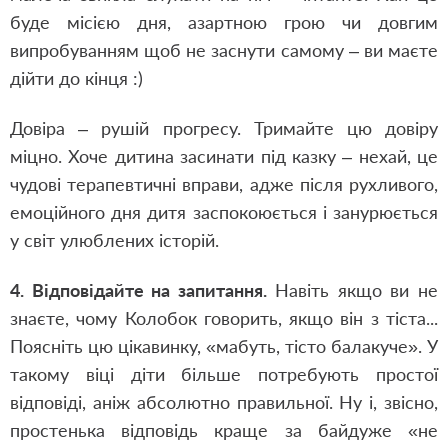
буде місією дня, азартною грою чи довгим
випробуванням щоб не заснути самому – ви маєте
дійти до кінця :)
Довіра – рушій прогресу. Тримайте цю довіру
міцно. Хоче дитина засинати під казку – нехай, це
чудові терапевтичні вправи, адже після рухливого,
емоційного дня дитя заспокоюється і занурюється
у світ улюблених історій.
4. Відповідайте на запитання.
Навіть якщо ви не
знаєте, чому Колобок говорить, якщо він з тіста...
Поясніть цю цікавинку, «мабуть, тісто балакуче». У
такому віці діти більше потребують простої
відповіді, аніж абсолютно правильної. Ну і, звісно,
простенька відповідь краще за байдуже «не