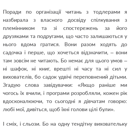
Поради по організації читань з тодлерами я
назбирала з власного досвіду спілкування з
племінником та зі спостережень за його
друзяками та подругами, що часто залишаються у
нього вдома гратися. Вони разом ходять до
садочка і перше, що хочеться відзначити, – вони
там зовсім не читають. Бо немає для цього умов –
ні шафок, ні книг, врешті ні часу та ні сил у
вихователів, бо садок удвічі переповнений дітьми.
Згадую слова завідувачки: «Якщо раніше ми
чогось їх вчили, і програми розробляли, кожен рік
вдосконалюючи, то сьогодні я дівчатам говорю:
любі мої, дивіться, щоб їхні голови цілі були».
І сміх, і сльози. Бо на одну тендітну виховательку