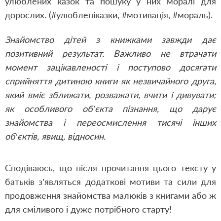
улюблених казок та пошуку у них моралі для
дорослих. (#улюбленіказки, #мотивація, #мораль).
Знайомство дітей з книжками завжди дає
позитивний результат. Важливо не втрачати
момент зацікавленості і поступово досягати
сприйняття дитиною книги як незвичайного друга,
який вміє зближати, розважати, вчити і дивувати;
як особливого об’єкта пізнання, що дарує
знайомства і переосмислення тисячі інших
об’єктів, явищ, відносин.
Сподіваюсь, що після прочитання цього тексту у
батьків з’являться додаткові мотиви та сили для
продовження знайомства малюків з книгами або ж
для сміливого і дуже потрібного старту!