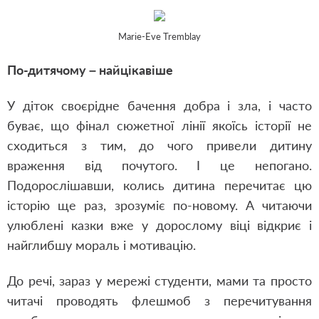
Marie-Eve Tremblay
По-дитячому – найцікавіше
У діток своєрідне бачення добра і зла, і часто
буває, що фінал сюжетної лінії якоїсь історії не
сходиться з тим, до чого привели дитину
враження від почутого. І це непогано.
Подорослішавши, колись дитина перечитає цю
історію ще раз, зрозуміє по-новому. А читаючи
улюблені казки вже у дорослому віці відкриє і
найглибшу мораль і мотивацію.
До речі, зараз у мережі студенти, мами та просто
читачі проводять флешмоб з перечитування