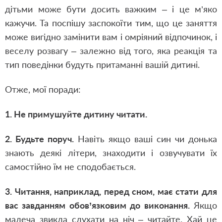
дітьми може бути досить важким – і це м’яко
кажучи. Та поспішу заспокоїти тим, що це заняття
може вигідно замінити вам і омріяний відпочинок, і
веселу розвагу – залежно від того, яка реакція та
тип поведінки будуть притаманні вашій дитині.
Отже, мої поради:
1. Не примушуйте дитину читати.
2. Будьте поруч.
Навіть якщо ваші син чи донька
знають деякі літери, знаходити і озвучувати їх
самостійно їм не сподобається.
3. Читання, наприклад, перед сном, має стати для
вас завданням обов’язковим до виконання.
Якщо
малеча звикла слухати на ніч – читайте. Хай це