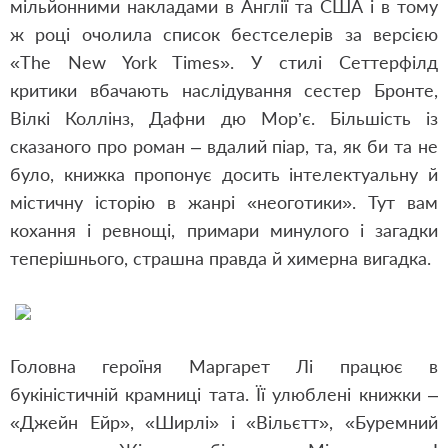
мільйонними накладами в Англії та США і в тому
ж році очолила список бестселерів за версією
«The New York Times». У стилі Сеттерфілд
критики вбачають наслідування сестер Бронте,
Вілкі Коллінз, Дафни дю Мор’є. Більшість із
сказаного про роман – вдалий піар, та, як би та не
було, книжка пропонує досить інтелектуальну й
містичну історію в жанрі «неоготики». Тут вам
кохання і ревнощі, примари минулого і загадки
теперішнього, страшна правда й химерна вигадка.
Головна героїня Маргарет Лі працює в
букіністичній крамниці тата. Її улюблені книжки –
«Джейн Ейр», «Ширлі» і «Вільєтт», «Буремний