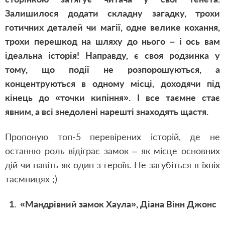
Залишилося додати складну загадку, трохи
готичних деталей чи магії, одне велике кохання,
трохи перешкод на шляху до нього – і ось вам
ідеальна історія! Направду, є своя родзинка у
тому, що події не розпорошуються, а
концентруються в одному місці, доходячи під
кінець до «точки кипіння». І все таємне стає
явним, а всі знедолені нарешті знаходять щастя.
Пропоную топ-5 перевірених історій, де не
останню роль відіграє замок – як місце основних
дій чи навіть як один з героїв. Не загубіться в їхніх
таємницях ;)
1. «Мандрівний замок Хаула», Діана Вінн Джонс