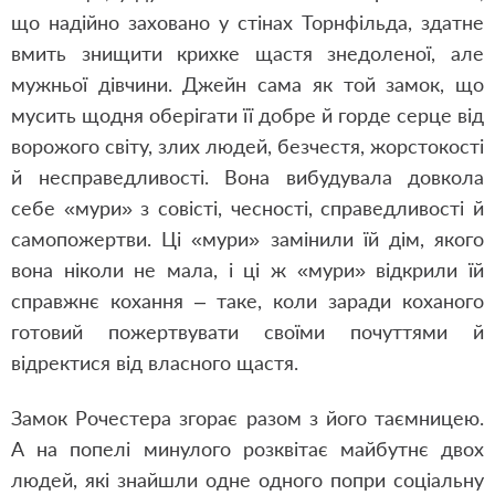
що надійно заховано у стінах Торнфільда, здатне
вмить знищити крихке щастя знедоленої, але
мужньої дівчини. Джейн сама як той замок, що
мусить щодня оберігати її добре й горде серце від
ворожого світу, злих людей, безчестя, жорстокості
й несправедливості. Вона вибудувала довкола
себе «мури» з совісті, чесності, справедливості й
самопожертви. Ці «мури» замінили їй дім, якого
вона ніколи не мала, і ці ж «мури» відкрили їй
справжнє кохання – таке, коли заради коханого
готовий пожертвувати своїми почуттями й
відректися від власного щастя.
Замок Рочестера згорає разом з його таємницею.
А на попелі минулого розквітає майбутнє двох
людей, які знайшли одне одного попри соціальну