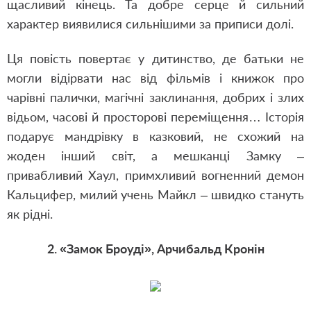
щасливий кінець. Та добре серце й сильний
характер виявилися сильнішими за приписи долі.
Ця повість повертає у дитинство, де батьки не
могли відірвати нас від фільмів і книжок про
чарівні палички, магічні заклинання, добрих і злих
відьом, часові й просторові переміщення… Історія
подарує мандрівку в казковий, не схожий на
жоден інший світ, а мешканці Замку –
привабливий Хаул, примхливий вогненний демон
Кальцифер, милий учень Майкл – швидко стануть
як рідні.
2. «Замок Броуді», Арчибальд Кронін