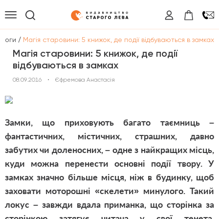
/
Блоги
Магія старовини: 5 книжок, де події відбуваються в замках
Магія старовини: 5 книжок, де події
відбуваються в замках
08.09.2016
•
Єфремова Анастасія
Замки, що приховують багато таємниць –
фантастичних, містичних, страшних, давно
забутих чи доленосних, – одне з найкращих місць,
куди можна перенести основні події твору. У
замках значно більше місця, ніж в будинку, щоб
заховати моторошні «скелети» минулого. Такий
локус – завжди вдала приманка, що сторінка за
сторінкою затягує читача у свої тенета.