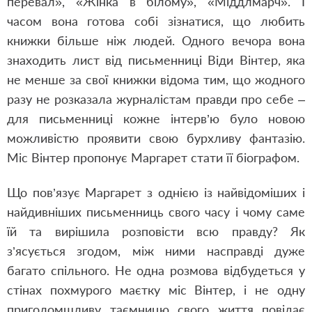
перевал», «Жінка в білому», «Міддлмарч». І
часом вона готова собі зізнатися, що любить
книжки більше ніж людей. Одного вечора вона
знаходить лист від письменниці Віди Вінтер, яка
не менше за свої книжки відома тим, що жодного
разу не розказала журналістам правди про себе –
для письменниці кожне інтерв’ю було новою
можливістю проявити свою бурхливу фантазію.
Міс Вінтер пропонує Маргарет стати її біографом.
Що пов’язує Маргарет з однією із найвідоміших і
найдивніших письменниць свого часу і чому саме
їй та вирішила розповісти всю правду? Як
з’ясується згодом, між ними насправді дуже
багато спільного. Не одна розмова відбудеться у
стінах похмурого маєтку міс Вінтер, і не одну
приголомшливу таємницю свого життя повідає