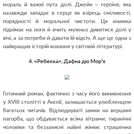
мораль й важкі пута долі. Джейн – героїня, яка
назавжди западає в серце як взірець сміливості,
порядності й моральної чистоти. Ця книжка
піднімає на ноги й вчить мужньо дивитися долі у
вічі, а за потреби й давати їй відсіч. А ще це одна з
найкращих історій кохання у світовій літературі.
4. «Ребекка», Дафна дю Мор’є
Готичний роман, фактично з часу його виникнення
у XVIII столітті в Англії, залишається улюбленцем
багатьох читачів. Відлюдкуваті замки на вершині
пагорба, що обдувається всіма вітрами; тиранічні
чоловіки та беззахисні наївні жінки; страшенна