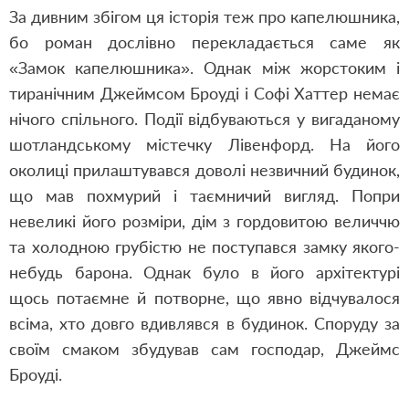
За дивним збігом ця історія теж про капелюшника,
бо роман дослівно перекладається саме як
«Замок капелюшника». Однак між жорстоким і
тиранічним Джеймсом Броуді і Софі Хаттер немає
нічого спільного. Події відбуваються у вигаданому
шотландському містечку Лівенфорд. На його
околиці прилаштувався доволі незвичний будинок,
що мав похмурий і таємничий вигляд. Попри
невеликі його розміри, дім з гордовитою величчю
та холодною грубістю не поступався замку якого-
небудь барона. Однак було в його архітектурі
щось потаємне й потворне, що явно відчувалося
всіма, хто довго вдивлявся в будинок. Споруду за
своїм смаком збудував сам господар, Джеймс
Броуді.