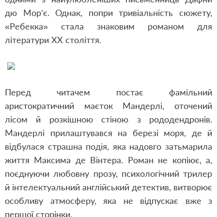
дю Мор’є. Однак, попри тривіальність сюжету,
«Ребекка» стала знаковим романом для
літератури XX століття.
Перед читачем постає фамільний
аристократичний маєток Мандерлі, оточений
лісом й розкішною стіною з рододендронів.
Мандерлі прилаштувався на березі моря, де й
відбулася страшна подія, яка надовго затьмарила
життя Максима де Вінтера. Роман не копіює, а,
поєднуючи любовну прозу, психологічний трилер
й інтелектуальний англійський детектив, витворює
особливу атмосферу, яка не відпускає вже з
першої сторінки.