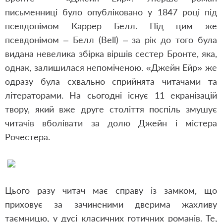
письменниці було опубліковано у 1847 році під
псевдонімом Каррер Белл. Під цим же
псевдонімом – Белл (Bell) – за рік до того була
видана невелика збірка віршів сестер Бронте, яка,
однак, залишилася непоміченою. «Джейн Ейр» же
одразу була схвально сприйнята читачами та
літераторами. На сьогодні існує 11 екранізацій
твору, який вже друге століття поспіль змушує
читачів вболівати за долю Джейн і містера
Рочестера.
Цього разу читач має справу із замком, що
приховує за зачиненими дверима жахливу
таємницю, у дусі класичних готичних романів. Те,