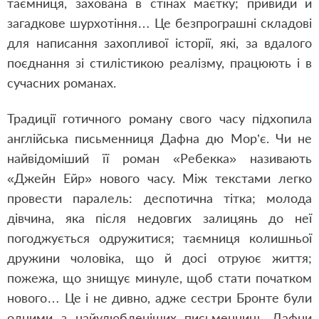
таємниця, захована в стінах маєтку; привиди й
загадкове шурхотіння… Це безпрограшні складові
для написання захопливої історії, які, за вдалого
поєднання зі стилістикою реалізму, працюють і в
сучасних романах.
Традиції готичного роману свого часу підхопила
англійська письменниця Дафна дю Мор’є. Чи не
найвідоміший її роман «Ребекка» називають
«Джейн Ейр» нового часу. Між текстами легко
провести паралель: деспотична тітка; молода
дівчина, яка після недовгих залицянь до неї
погоджується одружитися; таємниця колишньої
дружини чоловіка, що й досі отруює життя;
пожежа, що знищує минуле, щоб стати початком
нового… Це і не дивно, адже сестри Бронте були
одними з найулюбленіших письменниць Дафни