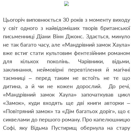
Цьогоріч виповнюється 30 років з моменту виходу
у світ одного з найвідоміших творів британської
письменниці Діани Вінн Джонс. Здається, минуло
не так багато часу, але «Мандрівний замок Хаула»
вже встиг стати культовим фентезійним романом
для кількох поколінь. Чарівники, відьми,
заклинання, неймовірні перевтілення й магічні
таємниці – перед таким не встоїть не те що
дитина, а й чи не кожен дорослий. До речі,
«Мандрівний замок Хаула» започаткував цикл
«Замок», куди входять ще дві книги авторки –
«Повітряний замок» та «Дім багатьох доріг», що є
сиквелами до першого роману. Про капелюшницю
Софі, яку Відьма Пустирищ обернула на стару