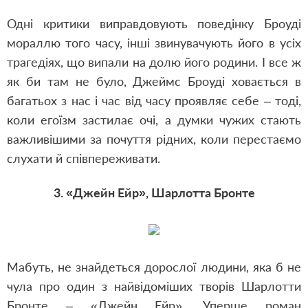
Одні критики виправдовують поведінку Броуді
мораллю того часу, інші звинувачують його в усіх
трагедіях, що випали на долю його родини. І все ж
як би там не було, Джеймс Броуді ховається в
багатьох з нас і час від часу проявляє себе – тоді,
коли егоїзм застилає очі, а думки чужих стають
важливішими за почуття рідних, коли перестаємо
слухати й співпереживати.
3. «Джейн Ейр», Шарлотта Бронте
Мабуть, не знайдеться дорослої людини, яка б не
чула про один з найвідоміших творів Шарлотти
Бронте – «Джейн Ейр». Уперше роман