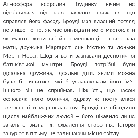
Атмосфера всередині будинку нічим не
відрізнялася від того важкого враження, що
справляв його фасад. Броуді мав власний погляд
не лише не те, як має виглядати його маєток, а й
як мають жити всі його мешканці – старенька
мати, дружина Маргарет, син Метью та доньки
Мері і Нессі. Щодня вони зазнавали деспотичної
батьківської муштри. Броуді потрібні були
ідеальна дружина, ідеальні діти, якими можна
було б пишатися, які б уславлювали його ім’я.
Іншого він не сприймав. Ніжність, що часом
осяювала його обличчя, одразу ж поступалася
зверхності й марнославству. Броуді не обходило
щастя найближчих людей – його цікавило лише
загальне визнання, схвалення сторонніх. Історія
занурює в пітьму, не залишаючи місця світлу.