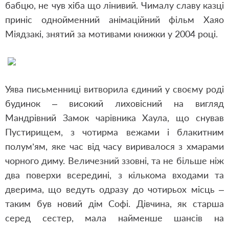
бабцю, не чув хіба що лінивий. Чималу славу казці
приніс однойменний анімаційний фільм Хаяо
Міядзакі, знятий за мотивами книжки у 2004 році.
Уява письменниці витворила єдиний у своєму роді
будинок – високий лиховісний на вигляд
Мандрівний Замок чарівника Хаула, що снував
Пустирищем, з чотирма вежами і блакитним
полум’ям, яке час від часу виривалося з хмарами
чорного диму. Величезний ззовні, та не більше ніж
два поверхи всередині, з кількома входами та
дверима, що ведуть одразу до чотирьох місць –
таким був новий дім Софі. Дівчина, як старша
серед сестер, мала найменше шансів на