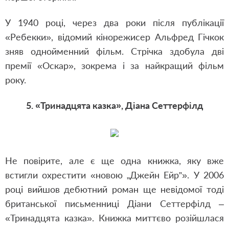
У 1940 році, через два роки після публікації
«Ребекки», відомий кінорежисер Альфред Гічкок
зняв однойменний фільм. Стрічка здобула дві
премії «Оскар», зокрема і за найкращий фільм
року.
5. «Тринадцята казка», Діана Сеттерфілд
Не повірите, але є ще одна книжка, яку вже
встигли охрестити «новою „Джейн Ейр”». У 2006
році вийшов дебютний роман ще невідомої тоді
британської письменниці Діани Сеттерфілд –
«Тринадцята казка». Книжка миттєво розійшлася