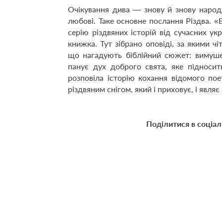
Очікування дива — знову й знову народ
любові. Таке основне послання Різдва.
серію різдвяних історій від сучасних ук
книжка. Тут зібрано оповіді, за якими 
що нагадують біблійний сюжет
: вимуш
панує дух доброго свята, яке підноси
розповіла
історію кохання відомого пое
різдвяним снігом, який і приховує, і явля
Поділитися в соціа