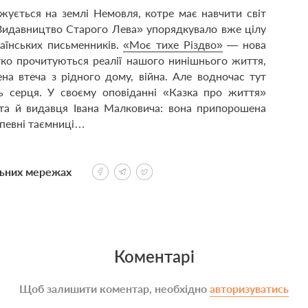
жується на землі Немовля, котре має навчити світ
 «Видавництво Старого Лева»
упорядкувало
вже цілу
раїнських письменників.
«Моє тихе Різдво»
— нова
чітко прочитуються реалії нашого нинішнього життя
,
ена втеча з рідного дому
, війна
. Але водночас тут
ть серця.
У своєму оповіданні «Казка про життя»
та й видавця Івана Малковича: вона припорошена
є певні таємниці…
льних мережах
Коментарі
Щоб залишити коментар, необхідно
авторизуватись