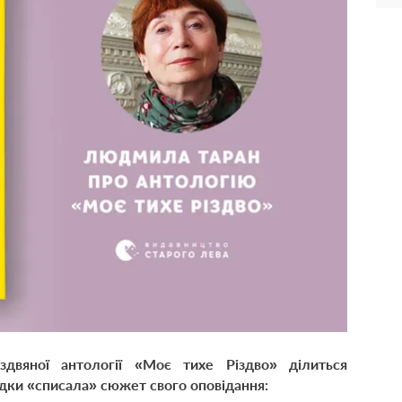
двяної антології «Моє тихе Різдво» ділиться
ідки «списала» сюжет свого оповідання: