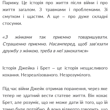
Парижу. Це історія про життя після війни і про
життя загалом. З травмами і проблемами. Зі
смутком і щастям. А ще – про дуже складні
стосунки.
«
З жінками так приємно товаришувати.
Страшенно приємно. Насамперед, щоб зав’язати
дружбу з жінкою, треба в неї закохатися
»
Історія Джейка і Брет – це історія нещасливого
кохання. Незреалізованого. Незрозумілого.
Під час війни Джейк отримав поранення, через яке
тепер не здатний вести статеве життя. Він кохає
Брет, але розуміє, що не може дати їй того, що їй
точно буде потрібно. А вона відверто говорить, що