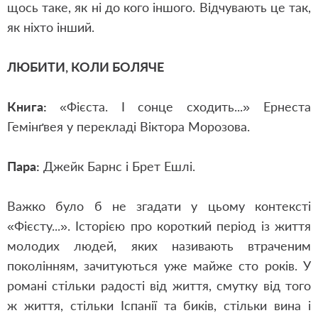
щось таке, як ні до кого іншого. Відчувають це так,
як ніхто інший.
ЛЮБИТИ, КОЛИ БОЛЯЧЕ
Книга:
«
Фієста. І сонце сходить...
»
Ернеста
Гемінґвея у перекладі Віктора Морозова.
Пара:
Джейк Барнс і Брет Ешлі.
Важко було б не згадати у цьому контексті
«
Фієсту...
»
. Історією про короткий період
і
з життя
молодих людей, яких називають втраченим
поколінням, зачитуються уже майже сто років. У
романі стільки радості від життя, смутку від того
ж життя, стільки Іспанії та биків, стільки вина і