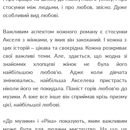
стосунки між людьми, і про любов, звісно. Дуже
особливий вид любові.
Важливим аспектом кожного роману є
стосунки
Акселя з жінками, у яких він закоханий. І кожна з
цих історій – цікава та своєрідна. Кожна розкриває
свої важливі теми. Але, здається, що жодна зі
знайомих хлопцеві жінок не була його
найбільшою любов’ю. Адже коли дівчата
змінювались, найбільша Акселева пристрасть
ніколи його не покидала. Піаніст горів любов’ю до
музики. А вже все інше він сприймав крізь призму
цієї, найбільшої любові.
«
До музики
»
і
«
Ріка
»
показують, яким важливим
може бути для людини мистецтво. На що це