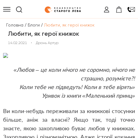
/
/
Головна
Блоги
Любити, як герої книжок
Любити, як герої книжок
14.02.2021
•
Дронь Артур
«
Любов
– це коли нічого не соромно, нічого не
страшно, розумієте?!
Коли тебе не підведуть! Коли в тебе вірять
»
Уривок із книги
«
Маленький принц
»
Ви коли-небудь переживали за книжкові стосунки
більше, аніж за власні? Якщо так, тоді точно
знаєте, якою захопливою буває любов у книжках.
Захопливою і різноманітною. Адже історії кохання