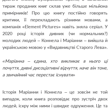
тираж проданих книг склав уже більше мільйона
примірників! Про цю книгу постійно говорять
критики, її перекладають різними мовами, а
компанія
«
Element Pictures
»
навіть зняла серіал. У
2020 році історія дивних (чи нормальних?)
молодих людей – Коннела і Маріанни – вийшла й
українською мовою у
«
Видавництві Старого Лева
».
«
Маріанна
– єдина, хто викликає в нього ці
почуття, дивні дисоціативні відчуття, наче він тоне,
а звичайний час перестає існувати
»
Історія Маріанни і Коннела – це зовсім не той
випадок, коли книга розповідає про зустріч двох
людей, іскру між ними і швидке одруження. Це та