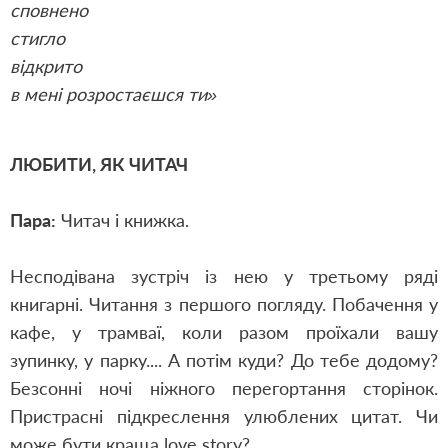
сповнено
стигло
відкрито
в мені розростаєшся ти»
ЛЮБИТИ, ЯК ЧИТАЧ
Пара:
Читач і книжка.
Несподівана зустріч із нею у третьому ряді
книгарні. Читання з першого погляду. Побачення у
кафе, у трамваї, коли разом проїхали вашу
зупинку, у парку.... А потім куди?
Д
о тебе додому?
Безсонні ночі ніжного перегортання сторінок.
Пристрасні підкреслення улюблених цитат. Чи
може бути краща love story?