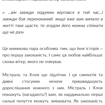
«
...він завжди подумки вертався в той час...і
завжди був переконаний: якщо вже вам випало в
житті таке щастя, то згодом його можна спізнати
ще не раз»
Ця книжкова пара особлива тим, що їхня історія –
про першу закоханість. І саме ця любов найбільше
схожа вітер, якого не очікував.
Містраль та Хлоя ще підлітки. І ця симпатія та
дивні стосунки неначе пришвидшують
дорослішання кожного з них. Містраль і Хлоя
покажуть (нагадають?) вам, як кардинально перші
сильні почуття можуть змінювати. Як закоханість