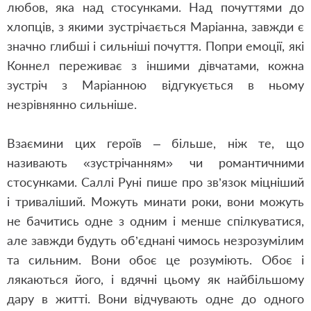
любов, яка над стосунками. Над почуттями до
хлопців, з якими зустрічається Маріанна, завжди є
значно глибші і сильніші почуття. Попри емоції, які
Коннел переживає з іншими дівчатами, кожна
зустріч з Маріанною відгукується в ньому
незрівнянно сильніше.
Взаємини
цих героїв – більше, ніж те, що
називають «зустрічанням» чи романтичними
стосунками. Саллі Руні пише про зв’язок міцніший
і триваліший. Можуть минати роки, вони можуть
не бачитись одне з одним і менше спілкуватис
я
,
але завжди будуть об’єднані чимось незрозумілим
та
сильним. Вони обоє це розуміють. Обоє і
лякаються його, і вдячні
цьому
як найбільшому
дару в житті. Вони від
ч
увають одне до одного