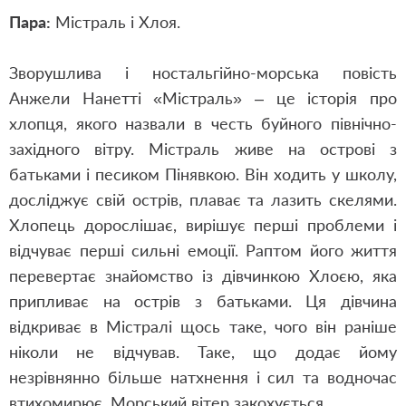
Пара:
Містраль і Хлоя.
Зворушлива і ностальгійно-морська повість
Анжели Нанетті
«
Містраль
»
– це історія про
хлопця, якого назвали в честь буйного північно-
західного вітру. Містраль живе на острові з
батьками і песиком Пінявкою. Він ходить у школу,
досліджує свій острів, плаває та лазить скелями.
Хлопець дорослішає, вирішує перші проблеми і
відчуває перші сильні емоції. Раптом його життя
перевертає знайомство із дівчинкою Хлоєю, яка
припливає на острів з батьками. Ця дівчина
відкриває в Містралі щось таке, чого він раніше
ніколи не відчував. Таке, що додає йому
незрівнянно більше натхнення і сил та водночас
втихомирює. Морський вітер закохується...