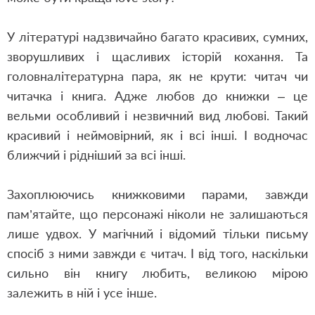
У літературі надзвичайно багато красивих,
сумних
,
зворушливих і щасливих історій кохання. Та
головна
літературна пара, як не крути: читач чи
читачка і книга. Адже любов до книжки – це
вельми особливий і незвичний вид любові. Такий
красивий і неймовірний, як і всі інші. І водночас
ближчий і рідніший за всі інші.
Захоплюючись книжковими парами, завжди
пам’ятайте, що персонажі ніколи не залишаються
лише удвох. У магічний і відомий тільки письму
спосіб з ними завжди є читач. І від того, наскільки
сильно він книгу любить, великою мірою
залежить в ній і усе інше.