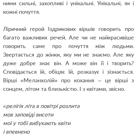
ними сильні, захопливі
і
унікальні. Унікальні, як і
кожні почуття.
Ліричний герой Іздрикових віршів говорить про
багато важливих речей. Але чи не найкрасивіше
говорить саме про почуття між людьми.
Звертається до жінки, яку ми не знаємо. Але яку
дуже добре знає він. А може він її і творить?
Сповідається їй, обіцяє їй, розказує і зізнається.
Вірші
«
Меланхолій
»
про кохання – це вірші з
сонцем, літом та близькістю. І з квітами, звісно.
«
релігія літа в повітрі розлита
мов заповіді висоти
мої у тобі вибухають квіти
і впевнено