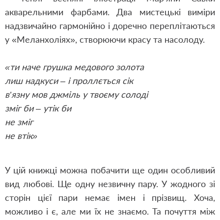
акварельними фарбами. Два мистецькі виміри
надзвичайно гармонійно і доречно переплітаються
у
«
Меланхоліях
»
, створюючи красу та насолоду.
«
ти наче грушка медового золота
лиш надкуси – і проллється сік
в’язну мов джміль у твоєму солоді
зміг би – утік би
не зміг
не втік
»
У цій книжці можна побачити ще один особливий
вид любові. Ще одну незвичну пару. У жодного зі
сторін цієї пари немає імен і прізвищ. Хоча,
можливо і є, але ми їх не знаємо. Та почуття між