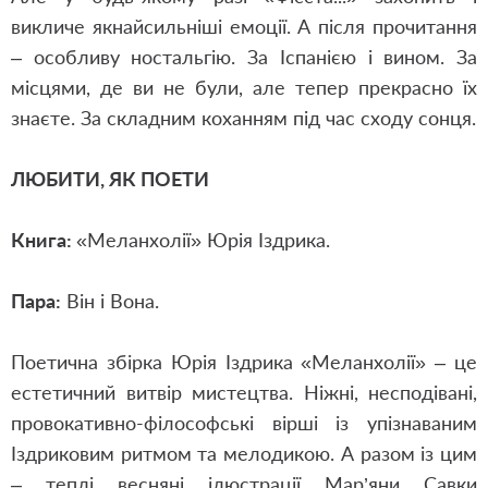
викличе якнайсильніші емоції. А після прочитання
– особливу ностальгію. За Іспанією і вином. За
місцями, де ви не були, але тепер прекрасно їх
знаєте. За складним коханням під час сходу сонця.
ЛЮБИТИ, ЯК ПОЕТИ
Книга:
«
Меланхолії
»
Юрія Іздрика
.
Пара:
Він і Вона.
Поетична збірка Юрія Іздрика
«
Меланхолії
»
– це
естетичний витвір мистецтва. Ніжні, несподівані,
провокативно-філософські вірші із упізнаваним
І
здрик
овим
ритмом та мелодикою. А разом із цим
– теплі весняні ілюстрації Мар’яни Савки