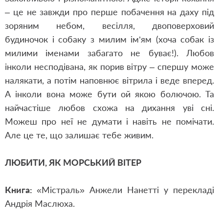
– це не завжди про перше побачення на даху під
зоряним небом, весілля, двоповерховий
будиночок і собаку з милим ім’ям (хоча собак
і
з
милими іменами забагато не буває!)
.
Любов
інколи несподівана, як порив вітру
– спершу може
налякати, а потім наповнює вітрила і веде вперед.
А інколи вона може бути ой якою болючою. Та
найчастіше любов схожа на дихання уві сні.
Можеш про неї не думати і навіть не помічати.
Але це те, що залишає тебе живим.
ЛЮБИТИ, ЯК МОРСЬКИЙ ВІТЕР
Книга:
«
Містраль
»
Анжели Нанетті у перекладі
Андрія Маслюха.