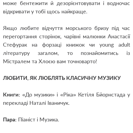
може бентежити й дезорієнтовувати і водночас
відкривати у тобі щось найкраще.
Якщо любите відчуття морського бризу під час
перегортання сторінок, чарівні малюнки Анастасії
Стефурак на форзаці книжок чи young adult
літературу загалом, то познайомитись із
Містралем та Хлоєю вам точно
варто!
ЛЮБИТИ, ЯК ЛЮБЛЯТЬ КЛАСИЧНУ МУЗИКУ
Книги:
«
До музики
»
і
«
Ріка
»
Кетіля Бйорнстада у
перекладі Наталі Іваничук.
Пара:
Піаніст і Музика.