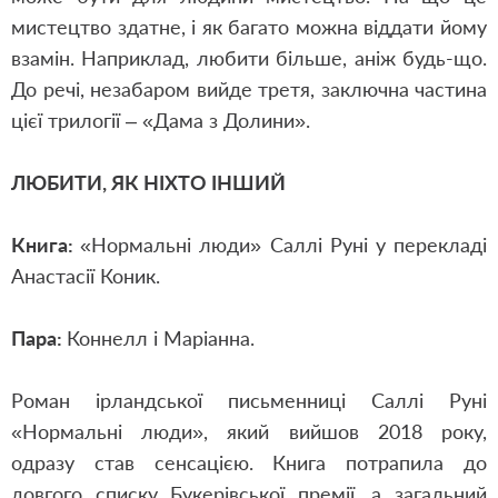
мистецтво здатне, і як багато можна віддати йому
взамін. Наприклад, любити більше, аніж будь-що.
До речі, незабаром вийде третя, заключна частина
цієї трилогії –
«
Дама з Долини
»
.
ЛЮБИТИ, ЯК НІХТО ІНШИЙ
Книга:
«
Нормальні люди
»
Саллі Руні у перекладі
Анастасії Коник.
Пара:
Коннелл і Маріанна.
Роман ірландської письменниці Саллі Руні
«
Нормальні люди
»
, який вийшов 2018 року,
одразу став сенсацією. Книга потрапила до
довг
ого
списк
у
Букерівської премії, а загальний