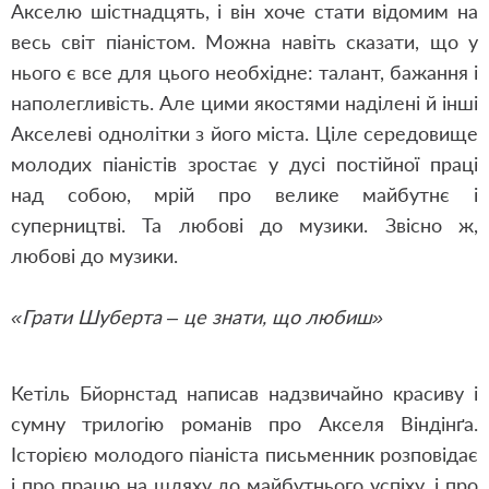
Акселю шістнадцять, і він хоче стати відомим на
весь світ піаністом. Можна навіть сказати, що у
нього є все для цього необхідне: талант, бажання і
наполегливість. Але цими якостями наділені й інші
Акселеві однолітки з його міста. Ціле середовище
молодих піаністів зростає у дусі постійної праці
над собою, мрій про велике майбутнє і
суперництві. Та любові до музики. Звісно ж,
любові до музики.
«
Грати Шуберта – це знати, що любиш»
Кетіль Бйорнстад написав надзвичайно красиву і
сумну трилогію романів про Акселя Віндінґа.
Історією молодого піаніста письменник розповідає
і про працю на шляху до майбутнього успіху, і про