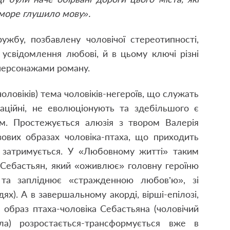
 море глушило мову».
бу, позбавлену чоловічої стереотипності,
 усвідомлення любові, й в цьому ключі різні
 персонажами роману.
ловіків) тема чоловіків-негероїв, що служать
аційні, не еволюціонують та здебільшого є
м. Простежується алюзія з твором Валерія
зових образах чоловіка-птаха, що приходить
е затримується. У «Любовному житті» таким
Себастьян, який «оживлює» головну героїню
 та запліднює «стражденною любов’ю», зі
ях). А в завершальному акорді, вірші-епілозі,
 образ птаха-чоловіка Себастьяна (чоловічий
ла) розростається-трансформується вже в