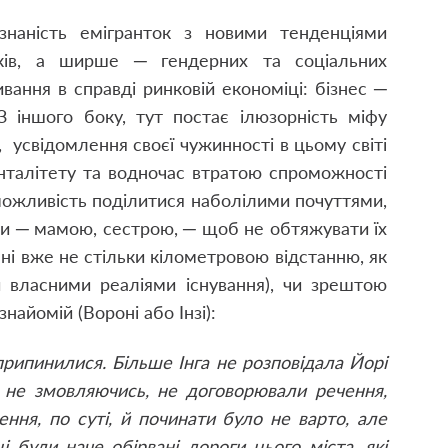
знаність емігранток з новими тенденціями
іків, а ширше ─ гендерних та соціальних
вання в справді ринковій економіці: бізнес ─
З іншого боку, тут постає ілюзорність міфу
, усвідомлення своєї чужинності в цьому світі
енталітету та водночас втратою спроможності
можливість поділитися наболілими почуттями,
и ─ мамою, сестрою, ─ щоб не обтяжувати їх
ні вже не стільки кілометровою відстанню, як
и власними реаліями існування), чи зрештою
найомій (Вороні або Інзі):
припинилися. Більше Інга не розповідала Йорі
і, не змовляючись, не договорювали речення,
чення, по суті, й починати було не варто, але
і були наче обірвані дороги цього міста, які