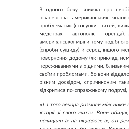
З одного боку, книжка про необі
пікаперства американських чолов
проблематик (стосунки статей, вижи
медстрах ─ автополіс ─ оренда). 
американської мрії й тому подібного
(спроби суїциду) й серед іншого м
повернення додому (як приклад, не
переживаннями з рідними, близьким
своїми проблемами, бо вони віддале
різним досвідом, спричиненим так
відкритися по-справжньому подрузі, з
«І з того вечора розмови між ними 
історії зі свого життя. Вони обидв
покидали їх на півдорозі; їх, оті ре
вони починали, бо звикли. Уривки ц