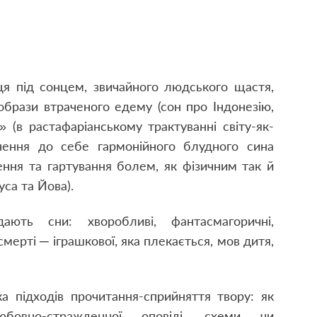
ця під сонцем, звичайного людського щастя,
образи втраченого едему (сон про Індонезію,
» (в растафаріанському трактуванні світу-як-
рнення до себе гармонійного блудного сина
ення та гартування болем, як фізичним так й
са та Йова).
ють сни: хворобливі, фантасмагоричні,
мерті ─ іграшкової, яка плекається, мов дитя,
а підходів прочитання-сприйняття твору: як
любовно-стражденної оповіді, схеми чи