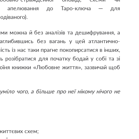
ське апелювання до Таро-ключа ─ для
одіваного).
ми можна й без аналізів та дешифрування, а
заглибившись без вагань у цей атлантично-
сть із нас таки прагне покопирсатися в інших,
ь розібратися для початку бодай у собі та зі
ероїня книжки «Любовне життя», зазвичай щоб
міло чого, а більше про неї нікому нічого не
життєвих схем;