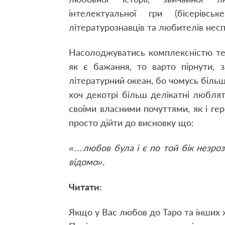
інтелектуальної гри (бісерів
літературознавців та любителів несп
Насолоджуватись комплексністю те
як є бажання, то варто пірнути, 
літературний океан, бо чомусь більші
хоч декотрі більш делікатні люблят
своїми власними почуттями, як і г
просто дійти до висновку що:
«…любов була і є по той бік незрозу
відомо».
Читати:
Якщо у Вас любов до Таро та інших 