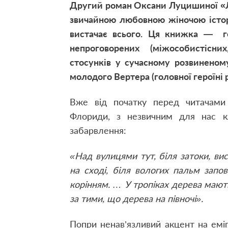
Другий роман Оксани Луцишиної «Л
звичайною любовною жіночою історі
вистачає всього. Ця книжка ― го
непроговорених (міжособистісни
стосунків у сучасному розвиненому
молодого Вертера (головної героїні 
Вже від початку перед читачами 
Флориди, з незвичним для нас к
забарвлення:
«Над вулицями тут, біля затоки, вис
на сході, біля вологих пальм запов
корінням. … У тропіках дерева мают
за тими, що дерева на півночі».
Попри ненав’язливий акцент на еміг