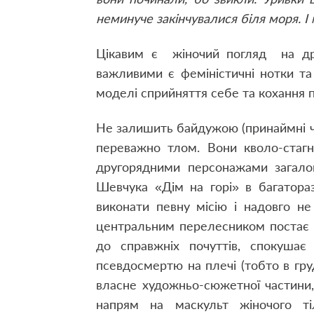
неминуче закінчувалися біля моря. І
Цікавим є жіночий погляд на друж
важливими є феміністичні нотки та
моделі сприйняття себе та кохання
Не залишить байдужою (принаймні чо
переважно тлом. Вони кволо-стагн
другорядними персонажами загало
Шевчука «Дім на горі» в багатора
виконати певну місію і надовго н
центральним перелесником постає 
до справжніх почуттів, спокушає
псевдосмертю на плечі (тобто в груд
власне художньо-сюжетної частини,
напрям на маскульт жіночого ті