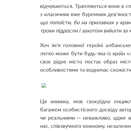
відчуваються. Трапляються вони в сп
з класичних вже буремних дев’янос
що попоїсти, бо на прилавках у кра
трохи підросли і захотіли виїхати за 
Хоч ім’я головної героїні албансь
легко може бути будь-яка із країн «за
своє рідне місто постає образ міс
особливостями та водночас схожіст
Ця книжка, мов своєрідна енцикл
багажем особистісного досвіду авто
чи реальними ─ неважливо, адже в
нас, співзвучного кожному, незалежн