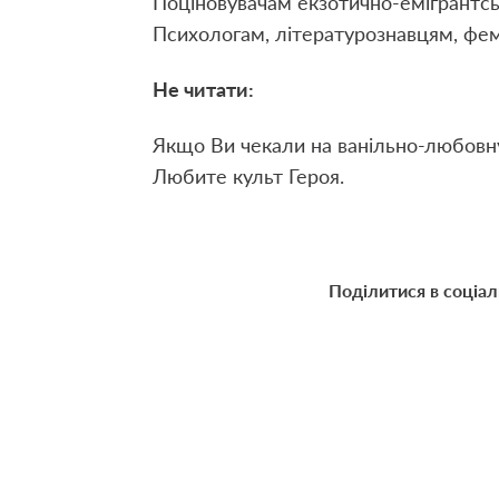
Поціновувачам екзотично-емігрантсь
Психологам, літературознавцям, фемі
Не читати:
Якщо Ви чекали на ванільно-любовн
Любите культ Героя.
Поділитися в соціа