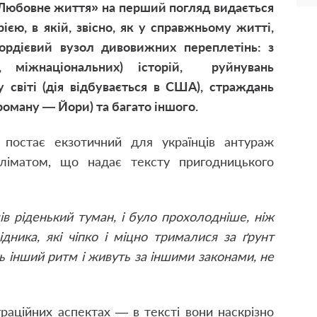
юбовне життя» на перший погляд видається
єю, в якій, звісно, як у справжньому житті,
рдієвий вузол дивовижних переплетінь: з
х, міжнаціональних) історій, руйнувань
 світі (дія відбувається в США), страждань
роману ― Йори) та багато іншого.
постає екзотичний для українців антураж
ліматом, що надає тексту пригодницького
ів ріденький туман, і було прохолодніше, ніж
ідника, які чіпко і міцно трималися за ґрунт
ь інший ритм і живуть за іншими законами, не
раційних аспектах — в тексті вони наскрізно