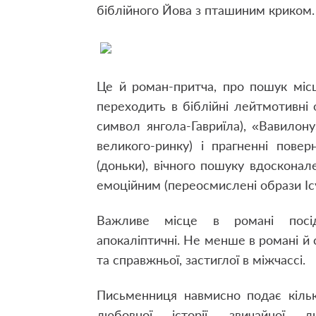
біблійного Йова з пташиним криком.
Це й роман-притча, про пошук міс
переходить в біблійні лейтмотивні 
символ янгола-Гавриїла), «Вавилону
великого-ринку) і прагненні пове
(доньки), вічного пошуку вдосконал
емоційним (переосмислені образи Ісу
Важливе місце в романі посіда
апокаліптичні. Не менше в романі й с
та справжньої, застиглої в міжчассі.
Письменниця навмисно подає кільк
любовної історії, звичайної 