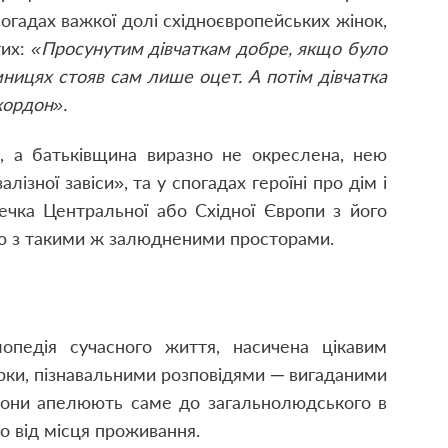
огадах важкої долі східноєвропейських жінок,
тих:
«Просунутим дівчаткам добре, якщо було
мницях стояв сам лише оцет. А потім дівчатка
кордон».
ке, а батьківщина виразно не окреслена, нею
лізної завіси», та у спогадах героїні про дім і
течка Центральної або Східної Європи з його
ю з такими ж залюдненими просторами.
опедія сучасного життя, насичена цікавим
рки, пізнавальними розповідями ─ вигаданими
они апелюють саме до загальнолюдського в
о від місця проживання.