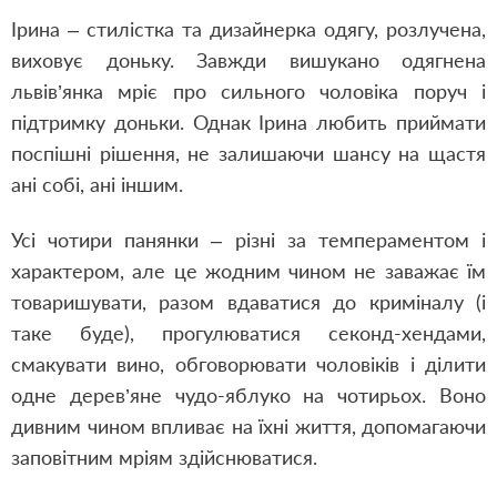
Ірина – стилістка та дизайнерка одягу, розлучена,
виховує доньку. Завжди вишукано одягнена
львів’янка мріє про сильного чоловіка поруч і
підтримку доньки. Однак Ірина любить приймати
поспішні рішення, не залишаючи шансу на щастя
ані собі, ані іншим.
Усі чотири панянки – різні за темпераментом і
характером, але це жодним чином не заважає їм
товаришувати, разом вдаватися до криміналу (і
таке буде), прогулюватися секонд-хендами,
смакувати вино, обговорювати чоловіків і ділити
одне дерев’яне чудо-яблуко на чотирьох. Воно
дивним чином впливає на їхні життя, допомагаючи
заповітним мріям здійснюватися.