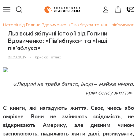
чні історії від Галини Вдовиченко: «Пів’яблука» та «Інші пів’яблука»
Львівські яблучні історії від Галини
Вдовиченко: «Пів’яблука» та «Інші
пів’яблука»
26.03.2019
•
Крисюк Тетяна
«Людині не треба багато, іноді – майже нічого,
крім сенсу життя»
Є книги, які нагадують життя. Своє, чиєсь або
омріяне. Вони не змінюють свідомість, не
відкривають Америку, але дивним чином
заспокоюють, надихають жити далі, ризикувати,