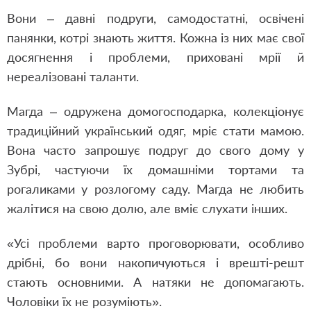
Вони – давні подруги, самодостатні, освічені
панянки, котрі знають життя. Кожна із них має свої
досягнення і проблеми, приховані мрії й
нереалізовані таланти.
Магда – одружена домогосподарка, колекціонує
традиційний український одяг, мріє стати мамою.
Вона часто запрошує подруг до свого дому у
Зубрі, частуючи їх домашніми тортами та
рогаликами у розлогому саду. Магда не любить
жалітися на свою долю, але вміє слухати інших.
«Усі проблеми варто проговорювати, особливо
дрібні, бо вони накопичуються і врешті-решт
стають основними. А натяки не допомагають.
Чоловіки їх не розуміють».