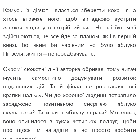
Комусь із дівчат вдається зберегти кохання, а
хтось втрачає його, щоб випадково зустріти
«свою» людину в потрібний час. Не всі їхні мрії
здійснюються, не все йде за планом, як і в першій
книзі, бо яким би чарівним не було яблуко
Пінзеля, життя – непередбачуване.
Окремі сюжетні лінії авторка обриває, тому читач
мусить самостійно додумувати розвиток
подальших дій. Та й фінал не розставляє всі
крапки над «і». Чи до хорошої людини потрапило
заряджене позитивною енергією яблуко
скульптора? Та й чи в яблуку справа? Можливо,
воно опинилося в руках чотирьох подруг, щоби
про щось їм нагадати, а не просто зробити
щасливими?