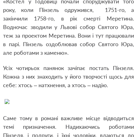
«Костел у Годовиці почали споруджувати того
року, коли Пінзель одружився, 1751-го, а
закінчили 1758-го, в рік смерті Меретина.
Водночас зводили у Львові собор Святого Юра,
теж за проектом Меретина. Вони і тут працювали
в парі. Пінзель оздоблював собор Святого Юра,
але роботами з каменю».
Усіх чотирьох панянок зачіпає постать Пінзеля.
Кожна з них знаходить у його творчості щось для
себе: хтось – натхнення, а хтось – надію.
Саме тому в романі важливе місце відводиться
темі призначення. Надихаючись роботами
Пінзеля, і подруги, і їхні чоловіки, вдаються до