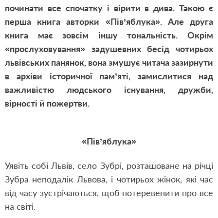
починати все спочатку і вірити в дива. Такою є
перша книга авторки «Пів’яблука».
Але друга
книга має зовсім іншу тональність. Окрім
«прослуховування» задушевних бесід чотирьох
львівських панянок, вона змушує читача зазирнути
в архіви історичної пам’яті, замислитися над
важливістю людського існування, дружби,
вірності й пожертви.
«Пів’яблука»
Уявіть собі Львів, село Зубрі, розташоване на річці
Зубра неподалік Львова, і чотирьох жінок, які час
від часу зустрічаються, щоб потеревенити про все
на світі.