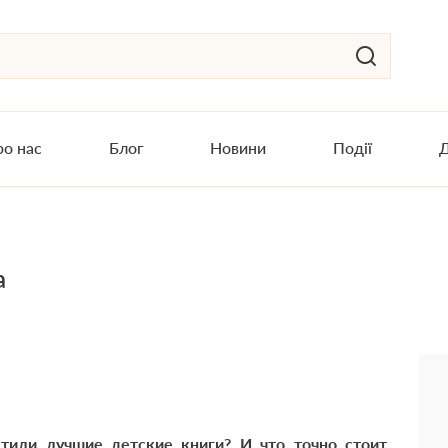
о нас
Блог
Новини
Події
Д
а
стили лучшие детские книги? И что точно стоит