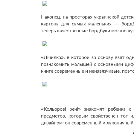
Наконец, на просторах украинской детс
картона для самых маленьких — бордбу
теперь качественные бордбуки можно куп
«Лічилка», в которой за основу взят о
познакомить малышей с основными цифр
книге современные и ненавязчивые, поэто
«Кольорові речі» знакомят ребенка 
предметов, которым свойственен тот и
дизайном: он современный и лаконичный,