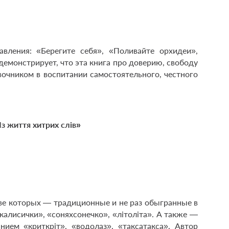
вления: «Берегите себя», «Поливайте орхидеи»,
демонстрирует, что эта книга про доверию, свободу
вочником в воспитании самостоятельного, честного
Із життя хитрих слів»
ве которых — традиционные и не раз обыгранные в
­лисички», «сонях­сонечко», «літо­літа». А также —
ием «крит­кріт», «водолаз», «такса­такса». Автор