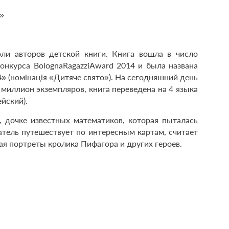
»
ли авторов детской книги. Книга вошла в число
конкурса
Bologna
Ragazzi
Award
2014 и была названа
» (номінація «Дитяче свято»). На сегодняшний день
 миллион экземпляров, книга переведена на 4 языка
ейский).
, дочке известных математиков, которая пыталась
татель путешествует по интересным картам, считает
вая портреты кролика Пифагора и других героев.