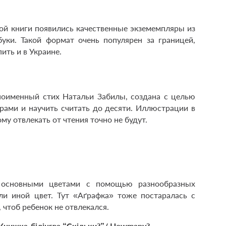
кой книги появились качественные экземемпляры из
ки. Такой формат очень популярен за границей,
ить и в Украине.
дноименный стих Натальи Забилы, создана с целью
ами и научить считать до десяти. Иллюстрации в
му отвлекать от чтения точно не будут.
с основными цветами с помощью разнообразных
ли иной цвет. Тут «Аґрафка» тоже постаралась с
 чтоб ребенок не отвлекался.
Книжка-­білінгва “Скільки?”/
How
many
?