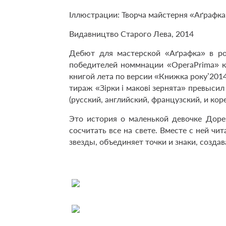
Іллюстрации: Творча майстерня «Аґрафка
Видавництво Старого Лева, 2014
Дебют для мастерской «Аґрафка» в ро
победителей номмнации «
Opera
Prima
» 
книгой лета по версии «Книжка року’2014
тираж «Зірки і макові зернята» превысил
(русский, английский, французский, и кор
Это история о маленькой девочке Доре
сосчитать все на свете. Вместе с ней чи
звезды, объединяет точки и знаки, созда