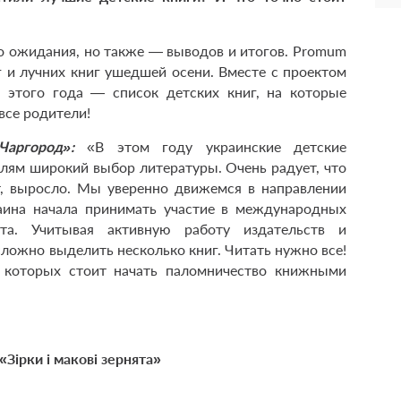
о ожидания, но также — выводов и итогов. Promum
 и лучних книг ушедшей осени. Вместе с проектом
st этого года — список детских книг, на которые
все родители!
«Чаргород»:
«В этом году украинские детские
елям широкий выбор литературы. Очень радует, что
от, выросло. Мы уверенно движемся в направлении
аина начала принимать участие в международных
та. Учитывая активную работу издательств и
ложно выделить несколько книг. Читать нужно все!
 которых стоит начать паломничество книжными
«Зірки і макові зернята»