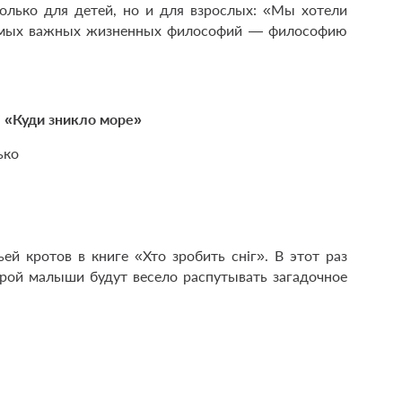
только для детей, но и для взрослых: «Мы хотели
самых важных жизненных философий — философию
«Куди зникло море»
ько
й кротов в книге «Хто зробить сніг». В этот раз
орой малыши будут весело распутывать загадочное