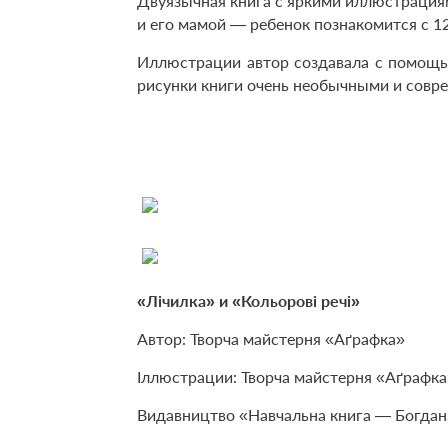
Двуязычная книга с яркими иллюстрация
и его мамой — ребенок познакомится с 1
Иллюстрации автор создавала с помощь
рисунки книги очень необычными и совр
«Лічилка» и «Кольорові речі»
Автор: Творча майстерня «Аґрафка»
Іллюстрации: Творча майстерня «Аґрафка
Видавництво «Навчальна книга — Богдан