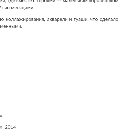
ми, где вместе с героями — маленьким воробышком
2­тью месяцами.
ю коллажирования, акварели и гуаши, что сделало
еменными.
»
», 2014