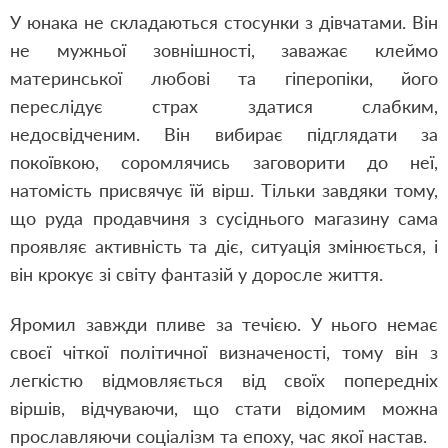
У юнака не складаються стосунки з дівчатами. Він
не мужньої зовнішності, заважає клеймо
материнської любові та гіперопіки, його
переслідує страх здатися слабким,
недосвідченим. Він вибирає підглядати за
покоївкою, соромлячись заговорити до неї,
натомість присвячує їй вірш. Тільки завдяки тому,
що руда продавчиня з сусіднього магазину сама
проявляє активність та діє, ситуація змінюється, і
він крокує зі світу фантазій у доросле життя.
Яромил завжди пливе за течією. У нього немає
своєї чіткої політичної визначеності, тому він з
легкістю відмовляється від своїх попередніх
віршів, відчуваючи, що стати відомим можна
прославляючи соціалізм та епоху, час якої настав.