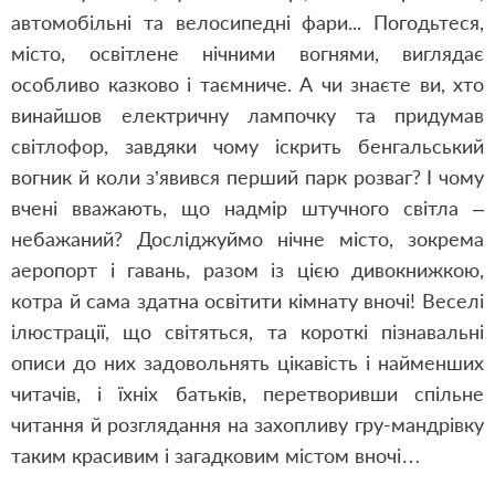
автомобільні та велосипедні фари... Погодьтеся,
місто, освітлене нічними вогнями, виглядає
особливо казково і таємниче. А чи знаєте ви, хто
винайшов електричну лампочку та придумав
світлофор, завдяки чому іскрить бенгальський
вогник й коли з’
яви
вся
перш
ий
парк розваг?
І чому
вчені вважають, що надмір штучного світла –
небажаний? Досліджуймо нічне місто, зокрема
аеропорт і гавань, разом із цією дивокнижкою,
котра й сама здатна освітити кімнату вночі! Веселі
ілюстрації, що світяться, та короткі пізнавальні
описи до них задовольнять цікавість і найменших
читачів, і їхніх батьків, перетворивши спільне
читання й розглядання на захопливу гру-мандрівку
таким красивим і загадковим містом вночі…