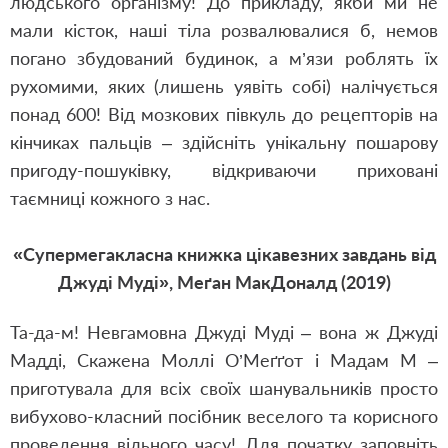
людського організму! До прикладу, якби ми не
мали кісток, наші тіла розвалювалися б, немов
погано збудований будинок, а м’
язи роблять їх
рухомими
, яких (лишень уявіть собі) налічується
понад 600! Від мозкових півкуль до рецепторів на
кінчиках пальців – здійсніть унікальну пошарову
пригоду-пошуківку, відкриваючи приховані
таємниці кожного з нас.
«Супермегакласна книжка цікавезних завдань від
Джуді Муді», Меґан МакДоналд (2019)
Та-да-м! Невгамовна Джуді Муді – вона ж Джуді
Мадді, Скажена Моллі О’
Меґґот
і Мадам М –
приготувала для всіх своїх шанувальників просто
вибухово-класний посібник веселого та корисного
проведення вільного часу! Для початку заповніть