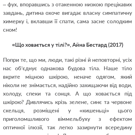
– фух, впоравшись з отакенною низкою прецікавих
завдань, дитина охоче вигадає власну симпатичну
химерку і, вклавши її спати, сама засне солодким
сном!
«Що ховається у тілі?», Айна Бестард (2017)
Попри те, що ми, люди, такі різні й неповторні, усіх
нас об’
єд
нує однакова будова тіла. Наше тіло
вкрите міцною шкірою, неначе одягом, який
ніколи не знімається, надійно захищаючи від води,
холоду, спеки та сонця. А що ховається під
шкірою? Дивлячись крізь зелене, синє та червоне
скельця, розміщені у «кишеньці» цього
приголомшливого віммельбуху з ефектом
оптичної ілюзії, так легко зазирнути всередину