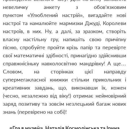
невеличку анкету з обов’
язковим
пунктом
«
Улюблений настрій
», вигадайте нові
настрої та намалюйте мармизки Джуді, Королеви
настроїв, в них. Ну, а далі, за зразком, створіть
власну настільну гру, напишіть свою причіпну
пісню, спробуйте пройти крізь папір та перевірте
свої математичні здібності, принагідно здійснивши
справжнісіньку навколосвітню мандрівку! А ще…
Словом, на сторінках цієї направду
супермегакласної книжки стільки прикольних і
креативних завдань, що, виконавши їх, кожен
(чесно, незалежно від віку!) отримає неймовірний
заряд позитиву та зовсім незлецький багаж нових
знань (перевірено на собі)!
«Гра в музей», Наталія Космолінська та Ірина