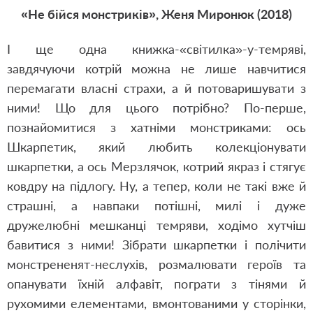
«Не бійся монстриків», Женя Миронюк (2018)
І ще одна книжка-«світилка»-у-темряві,
завдячуючи котрій можна не лише навчитися
перемагати власні страхи, а й потоваришувати з
ними! Що для цього потрібно? По-перше,
познайомитися з хатніми монстриками: ось
Шкарпетик, який любить колекціонувати
шкарпетки, а ось Мерзлячок, котрий якраз і стягує
ковдру на підлогу. Ну, а тепер, коли не такі вже й
страшні, а навпаки
потішн
і, милі і дуже
дружелюбні мешканці темряви, ходімо хутчіш
бавитися з ними! Зібрати шкарпетки і полічити
монстрененят-неслухів, розмалювати героїв та
опанувати їхній алфавіт, пограти з тінями й
рухомими елементами, вмонтованими у сторінки,