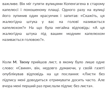
важливе. Він міг гуляти вулицями Копенгагена в старому
капелюсі і поношеному плащі. Одного разу на вулиці
його зупинив один красунчик і запитав: «Скажіть, ця
жалюгідна штука у вас на голові називається
капелюхом?» На що була негайна відповідь: «А ця
жалюгідна штука під вашим модним капелюхом
називається головою?».
Коли
М. Твену
прийшов лист, в якому було лише одне
слово: «Свиня», він, недовго думаючи, у своїй газеті
опублікував відповідь на це послання: «Листи без
підпису мені доводиться отримувати досить часто. Але
вчора мені перший раз прислали підпис без листа».