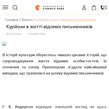
/
/
Головна
Блоги
Курйози в житті відомих письменників
Курйози в житті відомих письменників
30.04.2014
•
Старий Лев
В історії культури збереглось чимало цікавих історій, що
супроводжували життя відомих особистостей, їх
оточення та епоху. Пропонуємо згадати найсмішніші
випадки, що трапилися на шляху відомих письменників.
Г. Х. Андерсен
відкидав зовнішній вигляд як щось