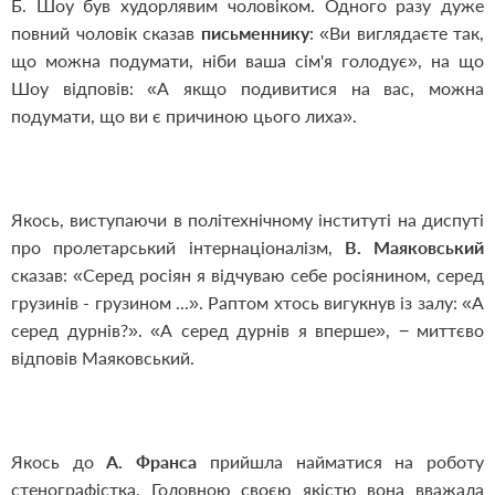
Б. Шоу був худорлявим чоловіком. Одного разу дуже
повний чоловік сказав
письменнику
: «Ви виглядаєте так,
що можна подумати, ніби ваша сім'я голодує», на що
Шоу відповів: «А якщо подивитися на вас, можна
подумати, що ви є причиною цього лиха».
Якось, виступаючи в політехнічному інституті на диспуті
про пролетарський інтернаціоналізм,
В. Маяковський
сказав: «Серед росіян я відчуваю себе росіянином, серед
грузинів - грузином ...». Раптом хтось вигукнув із залу: «А
серед дурнів?». «А серед дурнів я вперше», − миттєво
відповів Маяковський.
Якось до
А. Франс
а
прийшла найматися на роботу
стенографістка. Головною своєю якістю вона вважала