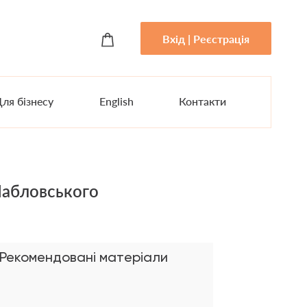
Вхід | Реєстрація
ля бізнесу
English
Контакти
Шабловського
Рекомендовані матеріали