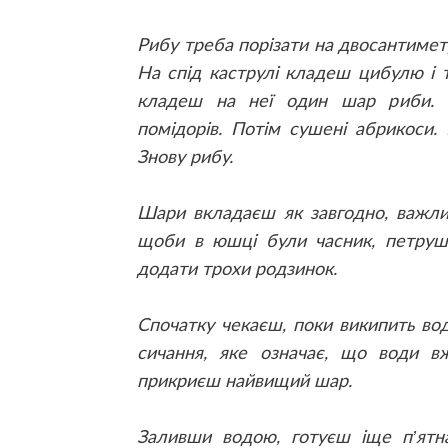
Рибу треба порізати на двосантимет
На спід каструлі кладеш цибулю і 
кладеш на неї один шар риби.
помідорів. Потім сушені абрикоси.
Знову рибу.
Шари вкладаєш як завгодно, важли
щоби в юшці були часник, петруш
додати трохи родзинок.
Спочатку чекаєш, поки википить вод
сичання, яке означає, що води в
прикриєш найвищий шар.
Заливши водою, готуєш іще п’ятн