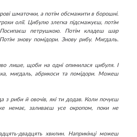
рові шматочки, а потім обсмажити в борошні.
трохи олії. Цибулю злегка підсмажуєш, потім
 Посипаєш петрушкою. Потім кладеш шар
 Потім знову помідори. Знову рибу. Мигдаль.
во лише, щоби на одні опинилася цибуля. І
ка, мигдаль, абрикоси та помідори. Можеш
а з риби й овочів, які ти додав. Коли почуєш
же немає, заливаєш усе окропом, поки не
адцять-двадцять хвилин. Наприкінці можеш