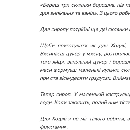
«Береш три склянки борошна, пів па
для випікання та ваніль. З цього роби
Для сиропу потрібні ще дві склянки ц
Щоби приготувати як для Ходжі, с
Висипаєш цукор у миску, розтоплю
того яйця, ванільний цукор і борош
маси формуєш маленькі кульки, скл
при ста вісімдесяти градусах. Вийм
Тепер сироп. У маленькій каструльц
води. Коли закипить, полий ним тісте
Для Ходжі я не міг такого робити, 
фруктами».