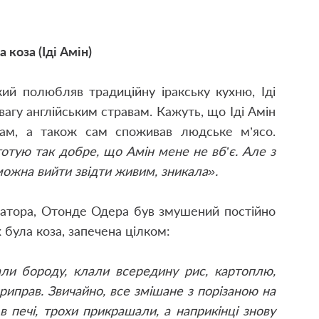
 коза (Іді Амін)
кий полюбляв традиційну іракську кухню, Іді
вагу англійським стравам. Кажуть, що Іді Амін
лам, а також сам споживав людське м’ясо.
готую так добре, що Амін мене не вб’є. Але з
можна вийти звідти живим, зникала».
татора, Отонде Одера був змушений постійно
х була коза, запечена цілком:
али бороду, клали всередину рис, картоплю,
риправ. Звичайно, все змішане з порізаною на
 печі, трохи прикрашали, а наприкінці знову