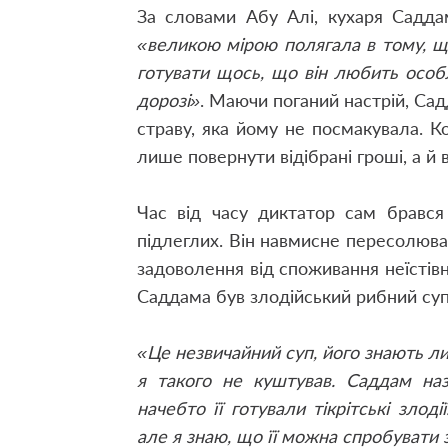
За словами Абу Алі, кухаря Садда
«великою мірою полягала в тому, що
готувати щось, що він любить особл
дорозі»
. Маючи поганий настрій, Сад
страву, яка йому не посмакувала. К
лише повернути відібрані гроші, а й 
Час від часу диктатор сам брався
підлеглих. Він навмисне пересолював
задоволення від споживання неїстівн
Саддама був злодійський рибний суп
«Це незвичайний суп, його знають лиш
я такого не куштував. Саддам на
начебто її готували тікрітські злод
але я знаю, що її можна спробувати