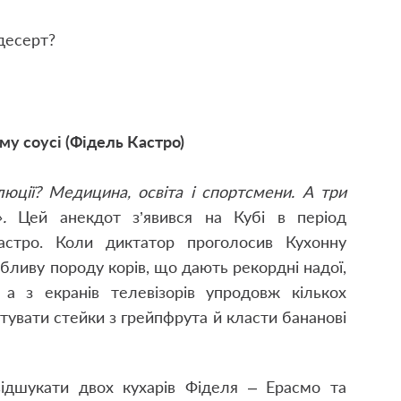
 десерт?
му соусі (Фідель Кастро)
люції? Медицина, освіта і спортсмени. А три
.
Цей анекдот з’явився на Кубі в період
астро. Коли диктатор проголосив Кухонну
бливу породу корів, що дають рекордні надої,
 а з екранів телевізорів упродовж кількох
тувати стейки з грейпфрута й класти бананові
ідшукати двох кухарів Фіделя – Ерасмо та