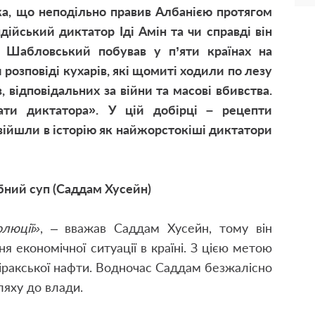
а, що неподільно правив Албанією протягом
дійський диктатор Іді Амін та чи справді він
 Шабловський побував у п’яти країнах на
розповіді кухарів, які щомиті ходили по лезу
 відповідальних за війни та масові вбивства.
ати диктатора».
У цій добірці – рецепти
ійшли в історію як найжорстокіші диктатори
бний суп (Саддам Хусейн)
люції»
, – вважав Саддам Хусейн, тому він
 економічної ситуації в країні. З цією метою
 іракської нафти. Водночас Саддам безжалісно
ляху до влади.