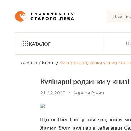
Пр
КАТАЛОГ
/
/
Головна
Блоги
Кулінарні родзинки у книзі «Як
Кулінарні родзинки у книз
21.12.2020
•
Харлан Ганна
Що їв Пол Пот у той час, коли мі
Якими були кулінарні забаганки С