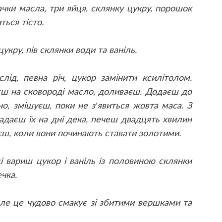
чки масла, три яйця, склянку цукру, порошок
ться тісто.
укру, пів склянки води та ваніль.
лід, певна річ, цукор замінити ксилітолом.
єш на сковороді масло, доливаєш. Додаєш до
но, змішуєш, поки не з’явиться жовта маса. З
адаєш їх на дні дека, печеш двадцять хвилин
аєш, коли вони починають ставати золотими.
і вариш цукор і ваніль із половиною склянки
чка.
але це чудово смакує зі збитими вершками та