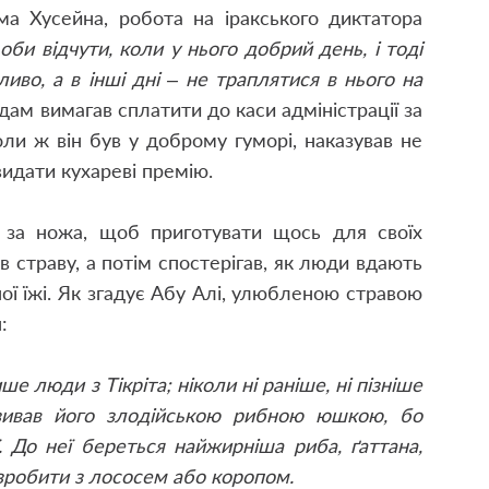
ма Хусейна, робота на іракського диктатора
би відчути, коли у нього добрий день, і тоді
иво, а в інші дні – не траплятися в нього на
дам вимагав сплатити до каси адміністрації за
оли ж він був у доброму гуморі, наказував не
видати кухареві премію.
 за ножа, щоб приготувати щось для своїх
 страву, а потім спостерігав, як люди вдають
ої їжі. Як згадує Абу Алі, улюбленою стравою
:
е люди з Тікріта; ніколи ні раніше, ні пізніше
зивав його злодійською рибною юшкою, бо
ії. До неї береться найжирніша риба, ґаттана,
 зробити з лососем або коропом.