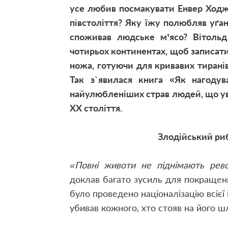
усе любив посмакувати Енвер Ходж
півстоліття? Яку їжу полюбляв уґан
споживав людське м’ясо? Вітольд
чотирьох континентах, щоб записати 
ножа, готуючи для кривавих тиранів,
Так з`явилася книга
«Як нагодув
найулюбленіших страв людей, що ув
ХХ століття.
Злодійський ри
«Повні животи не піднімають рево
доклав багато зусиль для покращення
було проведено націоналізацію всієї
убивав кожного, хто стояв на його ш