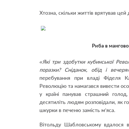
Хтозна, скільки життів врятував цей
Риба в мангово
«Які три здобутки кубинської Рево
поразки? Сніданок, обід і вечеря»
перебування при владі Фіделя К
Революцію та намагався вивести осо
у країні панував страшний голод,
десятиліть людям розповідали, як го
шкурки в печеню замість м’яса.
Вітольду Шабловському вдалося в