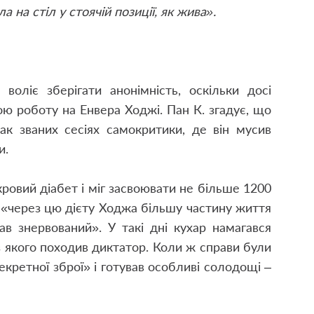
 на стіл у стоячій позиції, як жива».
воліє зберігати анонімність, оскільки досі
ою роботу на Енвера Ходжі. Пан К. згадує, що
ак званих сесіях самокритики, де він мусив
и.
кровий діабет і міг засвоювати не більше 1200
, «через цю дієту Ходжа більшу частину життя
ав знервований». У такі дні кухар намагався
 з якого походив диктатор. Коли ж справи були
секретної зброї» і готував особливі солодощі –