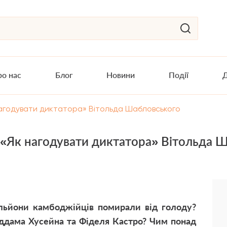
о нас
Блог
Новини
Події
Д
 нагодувати диктатора» Вітольда Шабловського
і «Як нагодувати диктатора» Вітольда 
льйони камбоджійців помирали від голоду?
аддама Хусейна та Фіделя Кастро? Чим понад