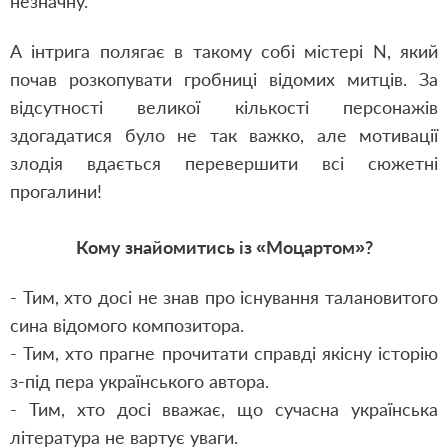
незначну.
А інтрига полягає в такому собі містері
N
,
який
почав розкопувати гробниці відомих митців. За
відсутності великої кількості персонажів
здогадатися було не так важко
,
але мотивації
злодія вдається перевершити всі сюжетні
прогалини!
Кому знайомитись із «Моцартом»?
- Тим
,
хто досі не знав про існування талановитого
сина відомого композитора.
- Тим
,
хто прагне прочитати справді якісну історію
з-під пера українського автора.
-
Тим
,
хто досі вважає
,
що сучасна українська
література не вартує уваги.