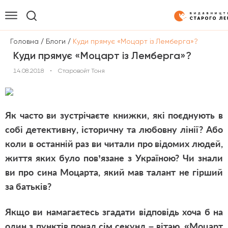
/
/
Головна
Блоги
Куди прямує «Моцарт із Лемберга»?
Куди прямує «Моцарт із Лемберга»?
14.08.2018
•
Старовойт Тоня
Як часто ви зустрічаєте книжки
,
які поєднують в
собі детективну
,
історичну та любовну лінії? Або
коли в останній раз ви читали про відомих людей
,
життя яких було пов
’
язане з Україною? Чи знали
ви про сина Моцарта
,
який мав талант не гірший
за батьків?
Якщо ви намагаєтесь згадати відповідь хоча б на
один з пунктів понад сім секунд – вітаю, «Моцарт