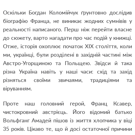
Оскільки Богдан Коломійчук ґрунтовно дослідив
біографію Франца
,
не виникає жодних сумнівів у
реальності написаного. Перш ніж перейти власне
до сюжету
,
варто нагадати про час подій у книжці.
Отже, історія охоплює початок ХІХ століття, коли
ми, українці, були розділені в західній частині між
Австро-Угорщиною та Польщею. Звідси й така
різна Україна навіть у наші часи: схід та захід
різняться своїми звичаями, традиціями та
віруванням.
Проте наш головний герой
,
Франц Ксавер
,
чистокровний австрієць. Його відомий батько
Вольфганг Амадей пішов із життя хлопчика у віці
35 років. Цікаво те
,
що й досі остаточної причини