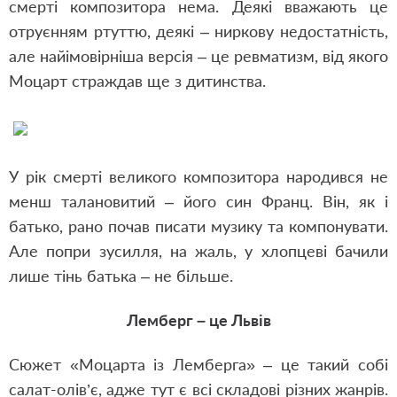
смерті композитора нема. Деякі вважають це
отруєнням ртуттю, деякі – ниркову недостатність,
але найімовірніша версія – це ревматизм, від якого
Моцарт страждав ще з дитинства.
У рік смерті великого композитора народився не
менш талановитий – його син Франц. Він
,
як і
батько
,
рано почав писати музику та компонувати.
Але попри зусилля
,
на жаль
,
у хлопцеві бачили
лише тінь батька – не більше.
Лемберг – це Львів
Сюжет «Моцарта із Лемберга» – це такий собі
салат-олів’є, адже тут є всі складові різних жанрів.