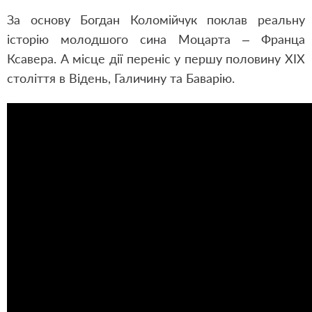
За основу Богдан Коломійчук поклав реальну
історію молодшого сина Моцарта – Франца
Ксавера. А місце дії переніс у першу половину ХІХ
століття в Відень
,
Галичину та Баварію.