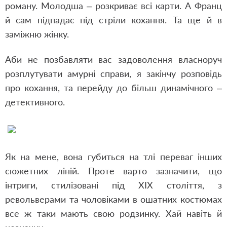
роману. Молодша – розкриває всі карти. А Франц
й сам підпадає під стріли кохання. Та ще й в
заміжню жінку.
Аби не позбавляти вас задоволення власноруч
розплутувати амурні справи
,
я закінчу розповідь
про кохання
,
та перейду до більш динамічного –
детективного.
Як на мене
,
вона губиться на тлі переваг інших
сюжетних ліній. Проте варто зазначити
,
що
інтриги
,
стилізовані під ХІХ століття
,
з
револьверами та чоловіками в ошатних костюмах
все ж таки мають свою родзинку. Хай навіть й