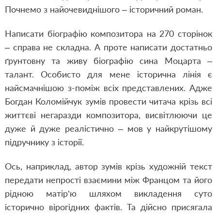
Почнемо з найочевиднішого – історичний роман.
Написати біографію композитора на 270 сторінок
– справа не складна. А проте написати достатньо
ґрунтовну та живу біографію сина Моцарта –
талант. Особисто для мене історична лінія є
найсмачнішою з-поміж всіх представлених. Адже
Богдан Коломійчук зумів провести читача крізь всі
життєві негаразди композитора, висвітлюючи це
дуже й дуже реалістично – мов у найкрутішому
підручнику з історії.
Ось, наприклад, автор зумів крізь художній текст
передати непрості взаємини між Францом та його
рідною матір’ю шляхом викладення суто
історично вірогідних фактів. Та дійсно присягала