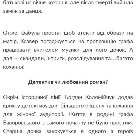
батькові на вічне кохання
,
але після смерті вийшла
заміж за данця.
Отже
,
фабула проста: щоб втекти від образи на
матір
,
Ксавер погоджується на пропозицію графа
працювати вчителем музики для його дочок. А
далі – скандали
,
інтриги
,
розслідування та
…
багато
кохання!
Детектив чи любовний роман?
Окрім історичної лінії, Богдан Коломійчук додав
крихту детективу для більшого екшену та кохання
для жіночої аудиторії. Життя в родині графа
Баворовського з самого початку не було простим.
Старша дочка закохується в одного з героїв