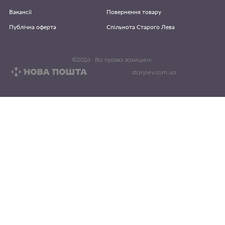
Вакансії
Повернення товару
Публічна оферта
Спільнота Старого Лева
©
2026
· Всі права захищені.
starylev.com.ua