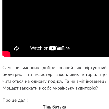
Сам письменник добре знаний як віртуозний
белетрист та майстер захопливих історій
,
що
читаються на одному подиху. Та чи зміг іноземець
Моцарт закохати в себе українську аудиторію?
Про це далі!
Тінь батька