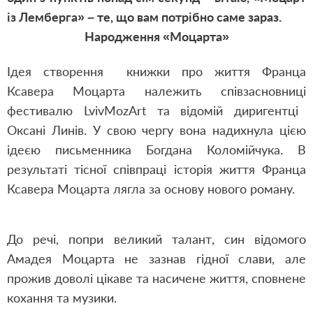
із Лемберга» – те, що вам потрібно саме зараз.
Народження «Моцарта»
Ідея створення книжки
про життя Франца
Ксавера Моцарта
належить співзасновниці
фестивалю
LvivMozArt
та відомій диригентці
Оксані Линів. У свою чергу вона надихнула цією
ідеєю письменника Богдана Коломійчука. В
результаті тісної співпраці історія життя Франца
Ксавера Моцарта лягла за основу нового роману.
До речі
,
попри великий талант
,
син відо
м
ого
Амадея Моцарта не зазнав гідної слави
,
але
прожив доволі цікаве та насичене життя
,
сповнене
кохання та музики.