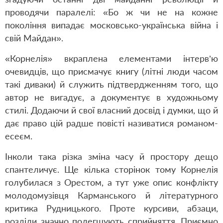
проводячи паралелі: «Бо ж чи не на кожне
покоління випадає московсько-українська війна і
свій Майдан».
«Корнелія» вкраплена елементами інтерв’ю
очевидців, що присмачує книгу (літні люди часом
такі диваки) й служить підтвердженням того, що
автор не вигадує, а документує в художньому
стилі. Додаючи й свої власний досвід і думки, що й
дає право цій радше повісті називатися романом-
есеєм.
Інколи така різка зміна часу й простору дещо
спантеличує. Ще кілька сторінок тому Корнелія
голубилася з Орестом, а тут уже опис конфлікту
молодомузівця Карманського й літературного
критика Рудницького. Проте курсиви, абзаци,
розділи значно полегшують сприйняття. Приємно