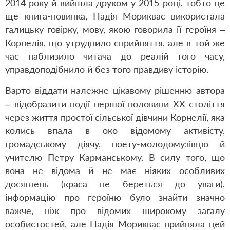
2014 року й вийшла друком у 2015 році, тобто це
ще книга-новинка, Надія Мориквас використала
галицьку говірку, мову, якою говорила її героїня –
Корнелія, що утруднило сприйняття, але в той же
час наблизило читача до реалій того часу,
управдоподібнило й без того правдиву історію.
Варто віддати належне цікавому рішенню автора
– відобразити події першої половини ХХ століття
через життя простої сільської дівчини Корнелії, яка
колись впала в око відомому активісту,
громадському діячу, поету-молодомузівцю й
учителю Петру Карманському. В силу того, що
вона не відома й не має ніяких особливих
досягнень (краса не береться до уваги),
інформацію про героїню було знайти значно
важче, ніж про відомих широкому загалу
особистостей, але Надія Мориквас прийняла цей