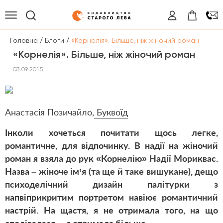
/
/
Головна
Блоги
«Корнелія». Більше, ніж жіночий роман
«Корнелія». Більше, ніж жіночий роман
03.09.2015
Анастасія Позичайло
,
Буквоїд
Інколи хочеться почитати щось легке,
романтичне, для відпочинку. В надії на жіночий
роман я взяла до рук «Корнелію» Надії Мориквас.
Назва – жіноче ім’я (та ще й таке вишукане), дещо
психоделічний дизайн палітурки з
напвіприкритим портретом навіює романтичний
настрій. На щастя, я не отримала того, на що