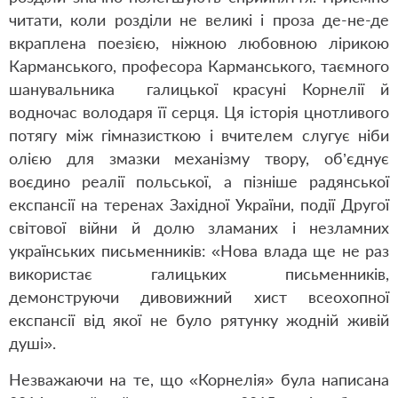
читати, коли розділи не великі і проза де-не-де
вкраплена поезією, ніжною любовною лірикою
Карманського, професора Карманського, таємного
шанувальника галицької красуні Корнелії й
водночас володаря її серця. Ця історія цнотливого
потягу між гімназисткою і вчителем слугує ніби
олією для змазки механізму твору, об’єднує
воєдино реалії польської, а пізніше радянської
експансії на теренах Західної України, події Другої
світової війни й долю зламаних і незламних
українських письменників: «Нова влада ще не раз
використає галицьких письменників,
демонструючи дивовижний хист всеохопної
експансії від якої не було рятунку жодній живій
душі».
Незважаючи на те, що «Корнелія» була написана