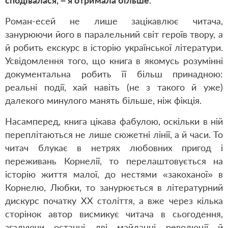
сподівалася, – я отримала більше.
Роман-есей не лише зацікавлює читача,
занурюючи його в паралельний світ героїв твору, а
й робить екскурс в історію української літератури.
Усвідомлення того, що книга в якомусь розумінні
документальна робить її більш принадною:
реальні події, хай навіть (не з такого й уже)
далекого минулого манять більше, ніж фікція.
Насамперед, книга цікава фабулою, оскільки в ній
переплітаються не лише сюжетні лінії, а й часи. То
читач блукає в нетрях любовних пригод і
переживань Корнелії, то перелаштовується на
історію життя малої, до нестями «закоханої» в
Корнелю, Любки, то занурюється в літературний
дискурс початку ХХ століття, а вже через кілька
сторінок автор висмикує читача в сьогодення,
згадуючи останні дві майданні революції й