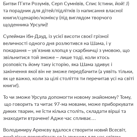
Битви П’яти Розумів, Серп Сумнівів, Спис Істини, йой! J)
та порадник для дітей/підлітків із написання власної
книги/сценарію/коміксу (під виглядом творчого
щоденника Урсули)!
Сулейман ібн-Дауд, із усієї висоти своєї грізної
величності одного дня розлютився на Шама, і у
покарання – ув’язнив хлопця у скарбничці з умовою, що
звільнитися той зможе – лише тоді, коли хтось
розповість йому таку історію, яка Шама здивує і
закінчення якої він не зможе передбачити (а уявіть тільки,
як це важко, коли за цілі століття ти перечитав усі на світі
книги!).
То чи зможе Урсула допомогти новому знайомому? Тому,
що говорить та читає 97-ма мовами, може приборкувати
диких тварин, не їсти кілька століть, складати вірші та
знаходити втрачене! Адже час спливає…
Володимиру Аренєву вдалося створити новий Всесвіт,
який тісно переплітається із звичним для нас світом.