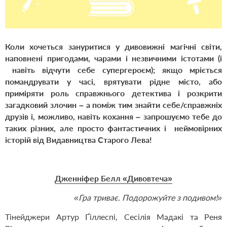
Коли хочеться зануритися у дивовижні магічні світи,
наповнені пригодами, чарами і незвичними істотами (і
навіть відчути себе супергероєм); якщо мріється
помандрувати у часі, врятувати рідне місто, або
приміряти роль справжнього детектива і розкрити
загадковий злочин – а поміж тим знайти себе/справжніх
друзів і, можливо, навіть кохання – запрошуємо тебе до
таких різних, але просто фантастичних і неймовірних
історій від Видавництва Старого Лева!
Дженніфер Белл «Дивовтеча»
«Гра триває. Подорожуйте з подивом!»
Тінейджери Артур Ґіллеспі, Сесілія Мадакі та Реня