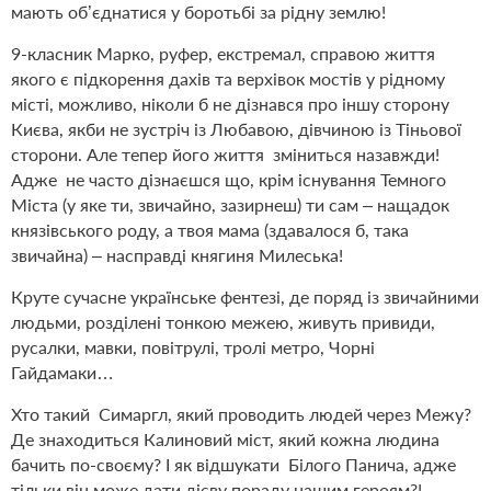
мають об’єднатися у боротьбі за рідну землю!
9-класник Марко, руфер, екстремал, справою життя
якого є підкорення дахів та верхівок мостів у рідному
місті, можливо, ніколи б не дізнався про іншу сторону
Києва, якби не зустріч із Любавою, дівчиною із Тіньової
сторони. Але тепер його життя зміниться назавжди!
Адже не часто дізнаєшся що, крім існування Темного
Міста (у яке ти, звичайно, зазирнеш) ти сам – нащадок
князівського роду, а твоя мама (здавалося б, така
звичайна) – насправді княгиня Милеська!
Круте сучасне українське фентезі, де поряд із звичайними
людьми, розділені тонкою межею, живуть привиди,
русалки, мавки, повітрулі, тролі метро, Чорні
Гайдамаки…
Хто такий Симаргл, який проводить людей через Межу?
Де знаходиться Калиновий міст, який кожна людина
бачить по-своєму? І як відшукати Білого Панича, адже
тільки він може дати дієву пораду нашим героям?!