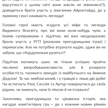
відсутності у цьому світі вони зовсім не змінилися?!),
доведеться брати участь у змаганнях Айронтайда, де у
прямому сенсі оживають легенди!
Головні герої мають згадати усі міфи та легенди
Видимого Всесвіту, про які вони коли-небудь чули, а
їхніми суперниками є підлітки, які вже неодноразово
брали участь у РГП (реальних пригодницьких іграх) і
перемагали. Але не потрібно втрачати надію, адже ви не
забули, що «Курдупельки рулять»?!
Підлітки матимуть шанс не тільки успішно пройти
численні випробування/квести, але й розкрити
особистість таємного лиходія із майбутнього на ймення
Дедлок! Та час невблаганний, і у гравців є лише дві доби!
Чи встигнуть Рені, Сесілія та Артур повернутися до своїх
рідних, чи зникнуть, наче їх ніколи й не існувало?
Захоплива, пригодницька та цікавезна історія, яка
нагадує комп’ютерну гру – де з кожним новим рівнем