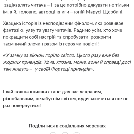
зацікавлять читача – і за це потрібно дякувати не тільки
їм, а й, головне, авторці книги – юній Марусі Щербині.
Хвацька історія із несподіваним фіналом, яка розвиває
фантазію, уяву та увагу читачів. Радимо усім, хто хоче
покращити собі настрій та спробувати розкрити
таємничий злочин разом із героями повісті!
«У замку за вікном горіло світло. Цього разу вже без
жодних привидів. Хоча, хтозна, може, вони й справді досі
там живуть – у своїй Фортеці привидів».
І хай кожна книжка стане для вас яскравим,
різнобарвним, незабутнім світом, куди захочеться ще не
раз повернутися!
Поділитися в соціальних мережах