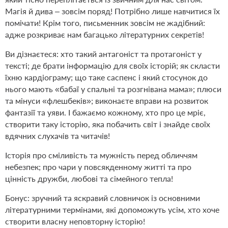
Магія й дива – зовсім поряд! Потрібно лише навчитися їх
помічати! Крім того, письменник зовсім не жадібний:
адже розкриває нам багацько літературних секретів!
Ви дізнаєтеся: хто такий антагоніст та протагоніст у
тексті; де брати інформацію для своїх історій; як скласти
їхню кардіограму; що таке саспенс і який стосунок до
нього мають «бабаї у спальні та розгнівана мама»; плюси
та мінуси «флешбеків»; виконаєте вправи на розвиток
фантазії та уяви. І бажаємо кожному, хто про це мріє,
створити таку історію, яка побачить світ і знайде своїх
вдячних слухачів та читачів!
Історія про сміливість та мужність перед обличчям
небезпек; про чари у повсякденному житті та про
цінність дружби, любові та сімейного тепла!
Бонус: зручний та яскравий словничок із основними
літературними термінами, які допоможуть усім, хто хоче
створити власну неповторну історію!