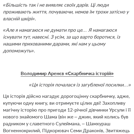
«Більшість так і не виявляє своїх дарів. Ці люди
проживають життя, почуваючи, немов їм трохи затісно у
власній шкірі».
«Але я намагаюся не думати про це… Я намагаюся
існувати тут, навесні. З усім, за що варто боротися, із
нашими прихованими дарами, які нам у цьому
допоможуть».
Володимир Аренєв «Скарбничка історій»
«Ця історія почалася із загубленої посилки…»
Ця історія дійсно нагадує дорогоцінну скарбничку, адже,
купуючи одну книгу, ви отримуєте цілих дві! Захопливу
магічну історію про пригоди 12-річної дівчинки Урсули і її
нового знайомого Шама (він же – джин, який колись був
радником у славетного Сулеймана, – Шамхураш
Вогненнокрилий, Підкорювач Семи Драконів, Звитяжець