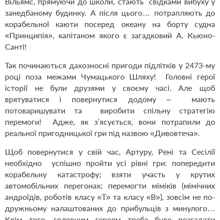
Вільямс, прямуючи до школи, стають свідками вибуху у
занедбаному будинку. А після цього… потрапляють до
корабельної каюти посеред океану на борту судна
«Принципія», капітаном якого є загадковий А. Кьюно-
Санті!
Так починаються дахозносні пригоди підлітків у 2473-му
році поза межами Чумацького Шляху! Головні герої
історії не були друзями у своєму часі. Але щоб
врятуватися і повернутися додому – мають
потоваришувати та виробити спільну стратегію
перемоги! Адже, як з’ясується, вони потрапили до
реальної пригодницької гри під назвою «Дивовтеча».
Щоб повернутися у свій час, Артуру, Рені та Сесілії
необхідно успішно пройти усі рівні гри: попередити
корабельну катастрофу; взяти участь у крутих
автомобільних перегонах; перемогти міміків (мімічних
андроїдів, роботів класу «Т» та класу «В»), зовсім не по-
дружньому налаштованих до прибульців з минулого…
Крім того, головним героям треба буде розгадати