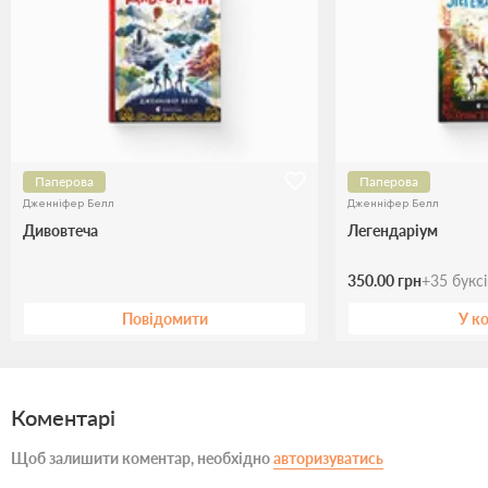
Паперова
Паперова
Дженніфер Белл
Дженніфер Белл
Дивовтеча
Легендаріум
350.00 грн
+
35
букс
Повідомити
У к
Коментарі
Щоб залишити коментар, необхідно
авторизуватись