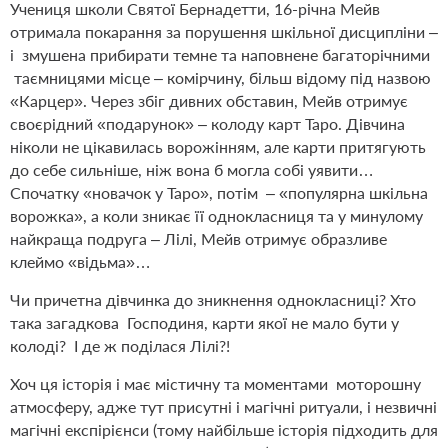
Учениця школи Святої Бернадетти, 16-річна Мейв
отримала покарання за порушення шкільної дисципліни –
і змушена прибирати темне та наповнене багаторічними
таємницями місце – комірчину, більш відому під назвою
«Карцер». Через збіг дивних обставин, Мейв отримує
своєрідний «подарунок» – колоду карт Таро. Дівчина
ніколи не цікавилась ворожінням, але карти притягують
до себе сильніше, ніж вона б могла собі уявити…
Спочатку «новачок у Таро», потім – «популярна шкільна
ворожка», а коли зникає її однокласниця та у минулому
найкраща подруга – Лілі, Мейв отримує образливе
клеймо «відьма»…
Чи причетна дівчинка до зникнення однокласниці? Хто
така загадкова Господиня, карти якої не мало бути у
колоді? І де ж поділася Лілі?!
Хоч ця історія і має містичну та моментами моторошну
атмосферу, адже тут присутні і магічні ритуали, і незвичні
магічні експірієнси (тому найбільше історія підходить для