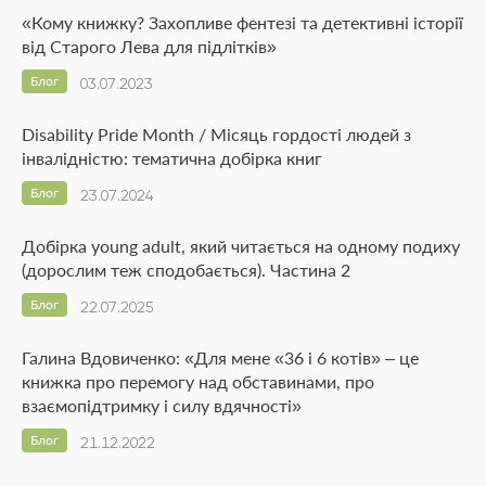
«Кому книжку? Захопливе фентезі та детективні історії
від Старого Лева для підлітків»
Блог
03.07.2023
Disability Pride Month / Місяць гордості людей з
інвалідністю: тематична добірка книг
Блог
23.07.2024
Добірка young adult, який читається на одному подиху
(дорослим теж сподобається). Частина 2
Блог
22.07.2025
Галина Вдовиченко: «Для мене «36 і 6 котів» – це
книжка про перемогу над обставинами, про
взаємопідтримку і силу вдячності»
Блог
21.12.2022