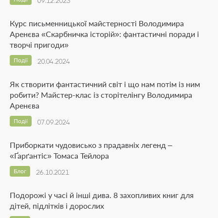
09.12.2023
Курс письменницької майстерності Володимира
Аренєва «Скарбничка історій»: фантастичні поради і
творчі пригоди»
Події
20.04.2024
Як створити фантастичний світ і що нам потім із ним
робити? Майстер-клас із сторітелінгу Володимира
Аренєва
Події
07.09.2024
Приборкати чудовисько з прадавніх легенд –
«Ґарґантіс» Томаса Тейлора
Блог
26.10.2021
Подорожі у часі й інші дива. 8 захопливих книг для
дітей, підлітків і дорослих