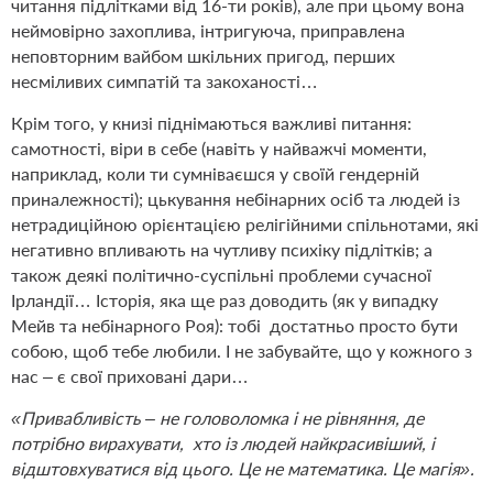
читання підлітками від 16-ти років), але при цьому вона
неймовірно захоплива, інтригуюча, приправлена
неповторним вайбом шкільних пригод, перших
несміливих симпатій та закоханості…
Крім того, у книзі піднімаються важливі питання:
самотності, віри в себе (навіть у найважчі моменти,
наприклад, коли ти сумніваєшся у своїй гендерній
приналежності); цькування небінарних осіб та людей із
нетрадиційною орієнтацією релігійними спільнотами, які
негативно впливають на чутливу психіку підлітків; а
також деякі політично-суспільні проблеми сучасної
Ірландії… Історія, яка ще раз доводить (як у випадку
Мейв та небінарного Роя): тобі достатньо просто бути
собою, щоб тебе любили. І не забувайте, що у кожного з
нас – є свої приховані дари…
«Привабливість – не головоломка і не рівняння, де
потрібно вирахувати, хто із людей найкрасивіший, і
відштовхуватися від цього. Це не математика. Це магія».