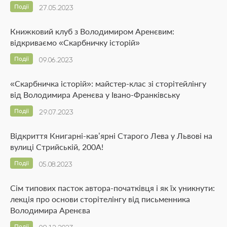
Події
27.05.2023
Книжковий клуб з Володимиром Аренєвим:
відкриваємо «Скарбничку історій»
Події
09.06.2023
«Скарбничка історій»: майстер-клас зі сторітейлінгу
від Володимира Аренєва у Івано-Франківську
Події
29.07.2023
Відкриття Книгарні-кав’ярні Старого Лева у Львові на
вулиці Стрийській, 200А!
Події
05.08.2023
Сім типових пасток автора-початківця і як їх уникнути:
лекція про основи сторітелінгу від письменника
Володимира Аренєва
Події