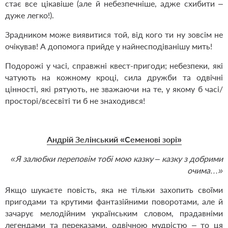
стає все цікавіше (але й небезпечніше, адже схибити –
дуже легко!).
Зрадником може виявитися той, від кого ти ну зовсім не
очікував! А допомога прийде у найнесподіванішу мить!
Подорожі у часі, справжні квест-пригоди; небезпеки, які
чатують на кожному кроці, сила дружби та одвічні
цінності, які рятують, не зважаючи на те, у якому б часі/
просторі/всесвіті ти б не знаходився!
Андрій Зелінський «Семенові зорі»
«Я залюбки переповім тобі мою казку – казку з добрими
очима…»
Якщо шукаєте повість, яка не тільки захопить своїми
пригодами та крутими фантазійними поворотами, але й
зачарує мелодійним українським словом, прадавніми
легендами та переказами, одвічною мудрістю – то ця