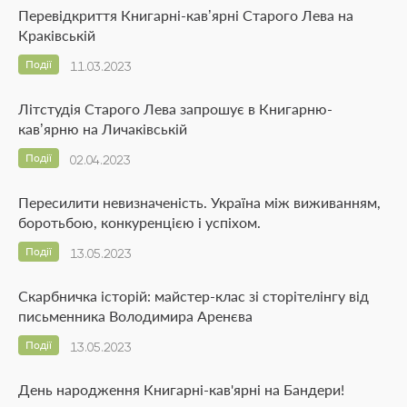
Перевідкриття Книгарні-кав’ярні Старого Лева на
Краківській
Події
11.03.2023
Літстудія Старого Лева запрошує в Книгарню-
кав’ярню на Личаківській
Події
02.04.2023
Пересилити невизначеність. Україна між виживанням,
боротьбою, конкуренцією і успіхом.
Події
13.05.2023
Скарбничка історій: майстер-клас зі сторітелінгу від
письменника Володимира Аренєва
Події
13.05.2023
День народження Книгарні-кав'ярні на Бандери!