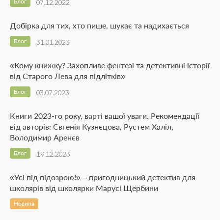
Блог
07.12.2022
Добірка для тих, хто пише, шукає та надихається
Блог
31.01.2023
«Кому книжку? Захопливе фентезі та детективні історії
від Старого Лева для підлітків»
Блог
03.07.2023
Книги 2023-го року, варті вашої уваги. Рекомендації
від авторів: Євгенія Кузнєцова, Рустем Халіл,
Володимир Аренєв
Блог
19.12.2023
«Усі під підозрою!» – пригодницький детектив для
школярів від школярки Марусі Щербини
Новина