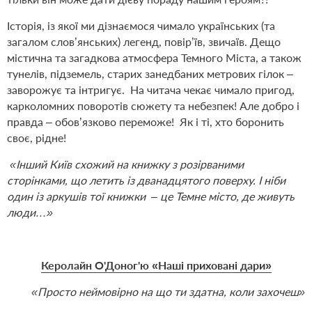
Історія, із якої ми дізнаємося чимало українських (та
загалом слов’янських) легенд, повір’їв, звичаїв. Дещо
містична та загадкова атмосфера Темного Міста, а також
тунелів, підземель, старих занедбаних метрових гілок –
заворожує та інтригує. На читача чекає чимало пригод,
карколомних поворотів сюжету та небезпек! Але добро і
правда – обов’язково переможе! Як і ті, хто боронить
своє, рідне!
«Інший Київ схожий на книжку з розірваними
сторінками, що летить із дванадцятого поверху. І ніби
один із аркушів тої книжки – це Темне місто, де живуть
люди…»
Керолайн О'Доног'ю «Наші приховані дари»
«Просто неймовірно на що ти здатна, коли захочеш»