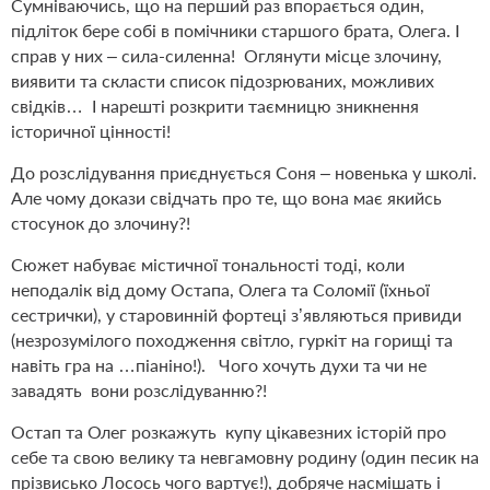
Сумніваючись, що на перший раз впорається один,
підліток бере собі в помічники старшого брата, Олега. І
справ у них – сила-силенна! Оглянути місце злочину,
виявити та скласти список підозрюваних, можливих
свідків… І нарешті розкрити таємницю зникнення
історичної цінності!
До розслідування приєднується Соня – новенька у школі.
Але чому докази свідчать про те, що вона має якийсь
стосунок до злочину?!
Сюжет набуває містичної тональності тоді, коли
неподалік від дому Остапа, Олега та Соломії (їхньої
сестрички), у старовинній фортеці з’являються привиди
(незрозумілого походження світло, гуркіт на горищі та
навіть гра на …піаніно!). Чого хочуть духи та чи не
завадять вони розслідуванню?!
Остап та Олег розкажуть купу цікавезних історій про
себе та свою велику та невгамовну родину (один песик на
прізвисько Лосось чого вартує!), добряче насмішать і