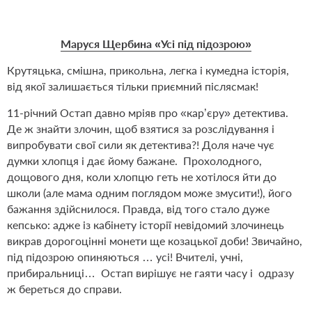
Маруся Щербина «Усі під підозрою»
Крутяцька, смішна, прикольна, легка і кумедна історія,
від якої залишається тільки приємний післясмак!
11-річний Остап давно мріяв про «кар’єру» детектива.
Де ж знайти злочин, щоб взятися за розслідування і
випробувати свої сили як детектива?! Доля наче чує
думки хлопця і дає йому бажане. Прохолодного,
дощового дня, коли хлопцю геть не хотілося йти до
школи (але мама одним поглядом може змусити!), його
бажання здійснилося. Правда, від того стало дуже
кепсько: адже із кабінету історії невідомий злочинець
викрав дорогоцінні монети ще козацької доби! Звичайно,
під підозрою опиняються … усі! Вчителі, учні,
прибиральниці… Остап вирішує не гаяти часу і одразу
ж береться до справи.