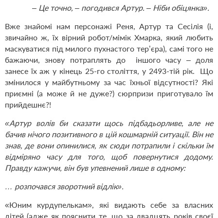
– Це точно, – погодився Артур. – Ніби обіцянка».
Вже знайомі нам персонажі Реня, Артур та Сесілія (і,
звичайно ж, їх вірний робот/мімік Хмарка, який любить
маскуватися під милого пухнастого тер’єра), самі того не
бажаючи, знову потраплять до іншого часу – доля
занесе їх аж у кінець 25-го століття, у 2493-тій рік. Що
змінилося у майбутньому за час їхньої відсутності? Які
приємні (а може й не дуже?) сюрпризи приготувало їм
прийдешнє?!
«Артур волів би сказати щось підбадьорливе, але не
бачив нічого позитивного в цій кошмарній ситуації. Він не
знав, де вони опинилися, як сюди потрапили і скільки їм
відміряно часу для того, щоб повернутися додому.
Правду кажучи, він був упевнений лише в одному:
… розпочався зворотний відлік».
«Юним курдупелькам», які видають себе за власних
дітей (адже як пояснити те, що за двадцять років своєї