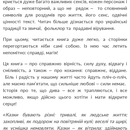
криється дуже багато важливих сенсів, кожен персонаж і
образ – неповторний, а що не рядок – то сповнений
символів для роздумів про життя, його сенс, одвічні
цінності текст. Читач більше дізнається про українські
традиції та звичаї, фольклор та прадавні вірування.
При цьому, читається книга дуже легко, а сторінки
перегортаються ніби самі собою. Із нею час летить
непомітно: справді, магія!
Ця книга – про справжню вірність, силу духу, відвагу і
сміливість, а також – про кохання: справжнє, віддане.
Біль і радість у нашому житті часто йдуть пліч-о-пліч,
але маємо пам’ятати, що сильніше любові – сили немає.
Історія про те, що дива – все ж трапляються, і все
можливо, якщо дійсно цього хотіти і мати відкрите
серце!
«Казки бувають різні: тривалі, як людське життя;
захопливі, як подорож на повітряній кулі; веселі та щирі,
як усмішка немовляти. Казки – як вітрила: здіймають