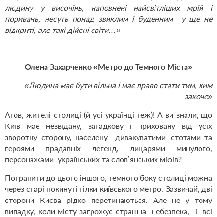
людину у височінь, наповнені найсвітліших мрій і
поривань, несуть понад звиклим і буденним у ще не
відкриті, але такі дійсні світи…»
Олена Захарченко «Метро до Темного Міста»
«Людина має бути вільна і має право стати тим, ким
захоче»
Агов, жителі столиці (й усі українці теж)! А ви знали, що
Київ має незвідану, загадкову і приховану від усіх
зворотну сторону, населену дивакуватими істотами та
героями прадавніх легенд, лицарями минулого,
персонажами українських та слов’янських міфів?
Потрапити до цього іншого, темного боку столиці можна
через старі покинуті гілки київського метро. Зазвичай, дві
сторони Києва рідко перетинаються. Але не у тому
випадку, коли місту загрожує страшна небезпека, і всі