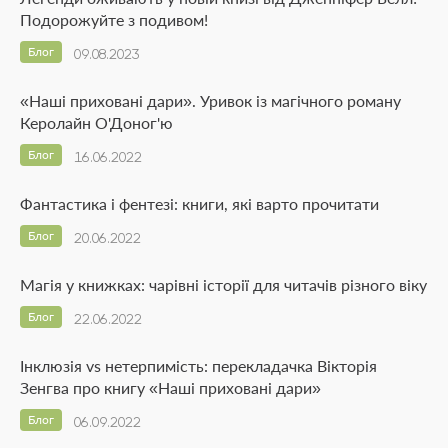
Подорожуйте з подивом!
Блог
09.08.2023
«Наші приховані дари». Уривок із магічного роману
Керолайн О'Доног'ю
Блог
16.06.2022
Фантастика і фентезі: книги, які варто прочитати
Блог
20.06.2022
Магія у книжках: чарівні історії для читачів різного віку
Блог
22.06.2022
Інклюзія vs нетерпимість: перекладачка Вікторія
Зенгва про книгу «Наші приховані дари»
Блог
06.09.2022