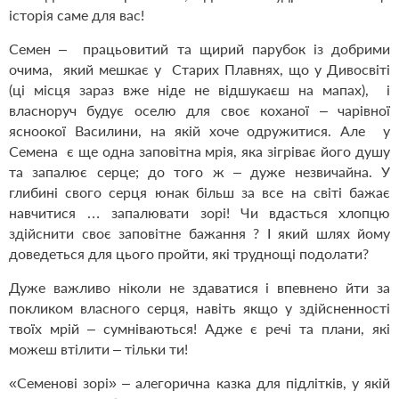
історія саме для вас!
Семен – працьовитий та щирий парубок із добрими
очима, який мешкає у Старих Плавнях, що у Дивосвіті
(ці місця зараз вже ніде не відшукаєш на мапах), і
власноруч будує оселю для своє коханої – чарівної
ясноокої Василини, на якій хоче одружитися. Але у
Семена є ще одна заповітна мрія, яка зігріває його душу
та запалює серце; до того ж – дуже незвичайна. У
глибині свого серця юнак більш за все на світі бажає
навчитися … запалювати зорі! Чи вдасться хлопцю
здійснити своє заповітне бажання ? І який шлях йому
доведеться для цього пройти, які труднощі подолати?
Дуже важливо ніколи не здаватися і впевнено йти за
покликом власного серця, навіть якщо у здійсненності
твоїх мрій – сумніваються! Адже є речі та плани, які
можеш втілити – тільки ти!
«Семенові зорі» – алегорична казка для підлітків, у якій