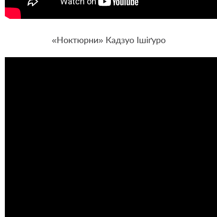
«Ноктюрни» Кадзуо Ішіґуро