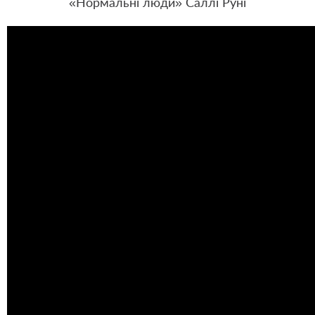
«Нормальні люди» Саллі Руні