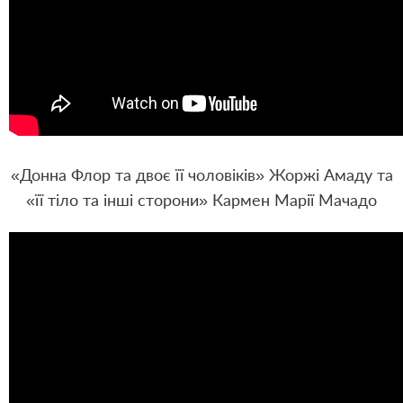
«Донна Флор та двоє її чоловіків» Жоржі Амаду та
«її тіло та інші сторони» Кармен Марії Мачадо