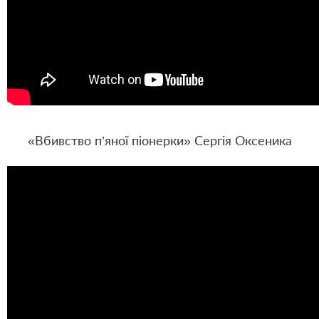
«Вбивство п’яної піонерки» Сергія Оксеника