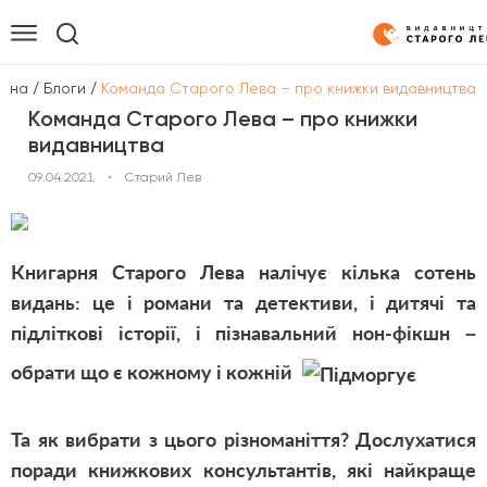
/
/
овна
Блоги
Команда Старого Лева – про книжки видавництва
Команда Старого Лева – про книжки
видавництва
09.04.2021
•
Старий Лев
Книгарня Старого Лева налічує кілька сотень
видань: це і романи та детективи, і дитячі та
підліткові історії, і пізнавальний нон-фікшн –
обрати що є кожному і кожній
Та як вибрати з цього різноманіття? Дослухатися
поради книжкових консультантів, які найкраще