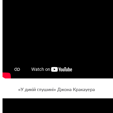
«У дикій глушині» Джона Кракауера