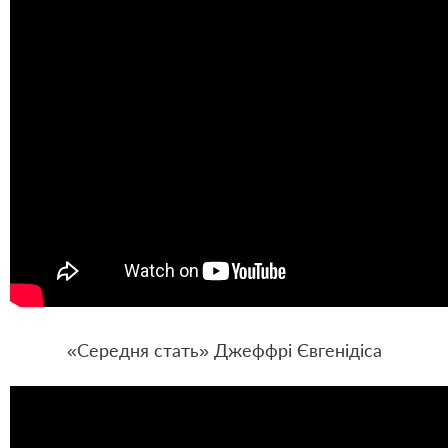
«Середня стать» Джеффрі Євгенідіса