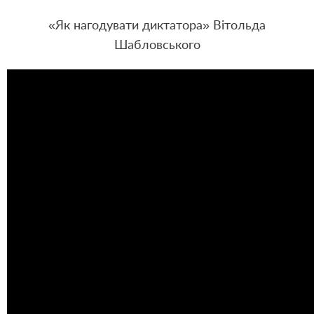
«Як нагодувати диктатора» Вітольда
Шабловського