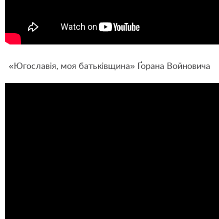
«Югославія, моя батьківщина» Ґорана Войновича