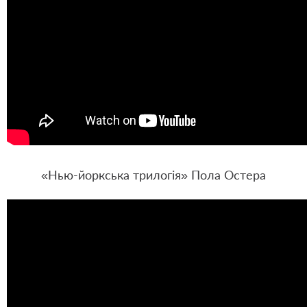
«Нью-йоркська трилогія» Пола Остера