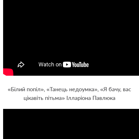
«Білий попіл», «Танець недоумка», «Я бачу, вас
цікавіть пітьма» Ілларіона Павлюка