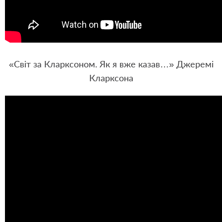
«Світ за Кларксоном. Як я вже казав…» Джеремі
Кларксона