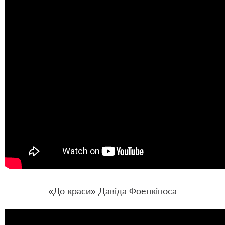
«До краси» Давіда Фоенкіноса