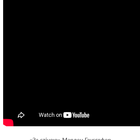
«За стіною» Марлен Гаусгофер