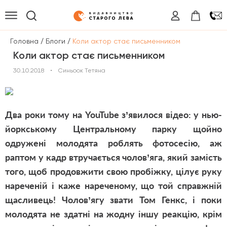
/
/
Головна
Блоги
Коли актор стає письменником
Коли актор стає письменником
30.10.2018
•
Синьоок Тетяна
Два роки тому на YouTube з’явилося відео: у нью-
йоркському Центральному парку щойно
одружені молодята роблять фотосесію, аж
раптом у кадр втручається чолов’яга, який замість
того, щоб продовжити свою пробіжку, цілує руку
нареченій і каже нареченому, що той справжній
щасливець! Чолов’ягу звати Том Генкс, і поки
молодята не здатні на жодну іншу реакцію, крім