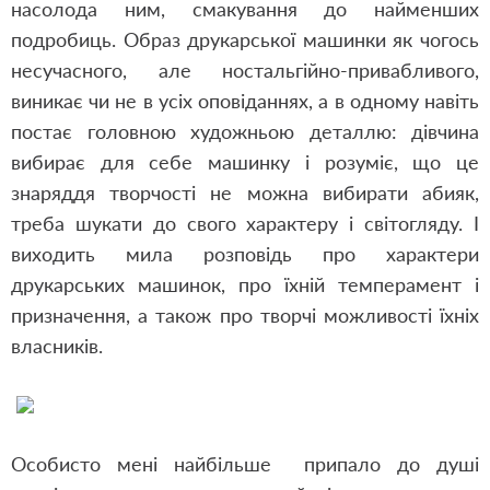
насолода ним, смакування до найменших
подробиць. Образ друкарської машинки як чогось
несучасного, але ностальгійно-привабливого,
виникає чи не в усіх оповіданнях, а в одному навіть
постає головною художньою деталлю: дівчина
вибирає для себе машинку і розуміє, що це
знаряддя творчості не можна вибирати абияк,
треба шукати до свого характеру і світогляду. І
виходить мила розповідь про характери
друкарських машинок, про їхній темперамент і
призначення, а також про творчі можливості їхніх
власників.
Особисто мені найбільше припало до душі