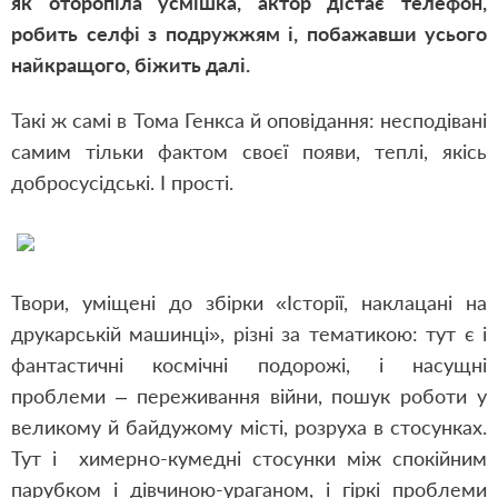
як оторопіла усмішка, актор дістає телефон,
робить селфі з подружжям і, побажавши усього
найкращого, біжить далі.
Такі ж самі в Тома Генкса й оповідання: несподівані
самим тільки фактом своєї появи, теплі, якісь
добросусідські. І прості.
Твори, уміщені до збірк
и
«Історії, наклацані на
друкарській машинці», різні за тематикою: тут є і
фантастичні космічні подорожі, і насущні
проблеми – переживання війни, пошук роботи у
великому й байдужому місті, розруха в стосунках.
Тут і химерно-кумедні стосунки між спокійним
парубком і дівчиною-ураганом, і гіркі проблеми