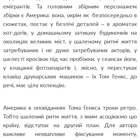
емігрантів. Та головним збірним персонажем
збірки є Америка: вона, окрім як безпосередньо в
сюжетах, постає у безлічі деталей – в ароматах
хот-догів, у домашньому затишку будиночків на
околицях великих міст, у шаленому ритмі життя
затребуваних і не дуже затребуваних акторів, у
шелесті кросівок під час пробіжки, у сеансах йоги,
у клацанні фотоапаратів і, звісно, у перестуках
клавіш друкарських машинок – їх Том Генкс, до
речі, має цілу колекцію.
Америка в оповіданнях Тома Генкса трохи ретро.
Тобто шалений ритм життя, з яким асоціюємо цю
країну, відступає на другий план. Для автора
важливе неквапливе фіксування моменту,