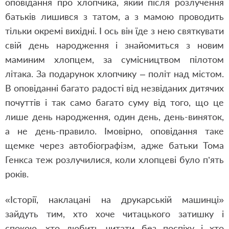
оповідання про хлопчика, який після розлучення
батьків лишився з татом, а з мамою проводить
тільки окремі вихідні. І ось він їде з нею святкувати
свій день народження і знайомиться з новим
маминим хлопцем, за сумісництвом пілотом
літака. За подарунок хлопчику – політ над містом.
В оповіданні багато радості від незвіданих дитячих
почуттів і так само багато суму від того, що це
лише день народження, один день, день-виняток,
а не день-правило. Імовірно, оповідання таке
щемке через автобіографізм, адже батьки Тома
Генкса теж розлучилися, коли хлопцеві було п’ять
років.
«Історії, наклацані на друкарській машинці»
зайдуть тим, хто хоче читацького затишку і
спокою, хто любить читати без поспіху і хто