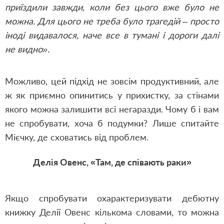
приїздили завжди, коли без цього вже було не
можна. Для цього не треба було трагедій – просто
іноді видавалося, наче все в тумані і дороги далі
не видно».
Можливо, цей підхід не зовсім продуктивний, але
ж як приємно опинитись у прихистку, за стінами
якого можна залишити всі негаразди. Чому б і вам
не спробувати, хоча б подумки? Лише спитайте
Мієчку, де сховатись від проблем.
Делія Овенс, «Там, де співають раки»
Якщо спробувати охарактеризувати дебютну
книжку Делії Овенс кількома словами, то можна