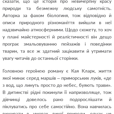
сказати, що це історія про невичерпну красу
природи та безмежну людську самотність.
Авторка за фахом біологиня, тож відповідно й
описи природного різноманіття вийшли в неї
надзвичайно атмосферними. Щодо сюжету, то хоч
у плані майстерності й реалістичності він дещо
програє змальовуванню пейзажів і поведінки
тварин, та все ж здатний зацікавити й утримати
увагу читачів до останньої сторінки.
Головною героїнею роману є Кая Кларк, життя
якої минає серед маршів – приморських луків, «де
з вод, що линуть просто до небес, буяють трави».
В дитинстві рідні покинули її напризволяще, тож
дівчинці довелось рано подорослішати й
піклуватись про себе самостійно. Вона навчилась
виживати в умовах дикої природи, однак не