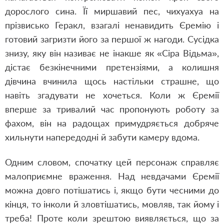
дорослого сина. Її миршавий пес, чихуахуа на
прізвисько Геракл, взагалі ненавидить Єремію і
готовий загризти його за першої ж нагоди. Сусідка
знизу, яку він називає не інакше як «Сіра Відьма»,
дістає безкінечними претензіями, а колишня
дівчина вчинила щось настільки страшне, що
навіть згадувати не хочеться. Коли ж Єремії
вперше за тривалий час пропонують роботу за
фахом, він на радощах примудряється добряче
хильнути напередодні й забути камеру вдома.
Одним словом, спочатку цей персонаж справляє
малоприємне враження. Над невдачами Єремії
можна довго потішатись і, якщо бути чесними до
кінця, то інколи й зловтішатись, мовляв, так йому і
треба! Проте коли зрештою виявляється, що за