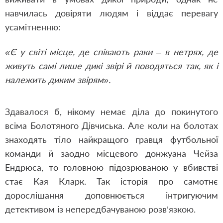
навчилась довіряти людям і віддає перевагу
усамітненню:
«Є у світі місце, де співають раки – в нетрях, де
живуть самі лише дикі звірі й поводяться так, як і
належить диким звірям».
Здавалося б, нікому немає діла до покинутого
всіма Болотяного Дівчиська. Але коли на болотах
знаходять тіло найкращого гравця футбольної
команди й заодно місцевого донжуана Чейза
Ендрюса, то головною підозрюваною у вбивстві
стає Кая Кларк. Так історія про самотнє
дорослішання доповнюється інтригуючим
детективом із непередбачуваною розв’язкою.