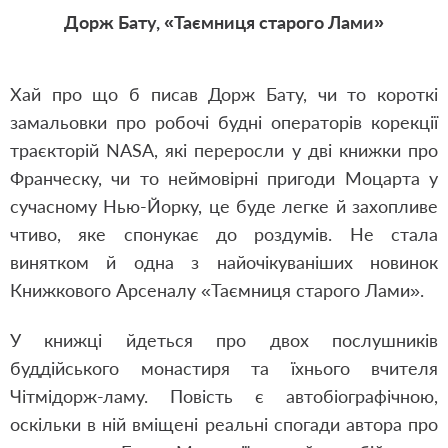
Дорж Бату, «Таємниця старого Лами»
Хай про що б писав Дорж Бату, чи то короткі
замальовки про робочі будні операторів корекції
траєкторій NASA, які переросли у дві книжки про
Франческу, чи то неймовірні пригоди Моцарта у
сучасному Нью-Йорку, це буде легке й захопливе
чтиво, яке спонукає до роздумів. Не стала
винятком й одна з найочікуваніших новинок
Книжкового Арсеналу «Таємниця старого Лами».
У книжці йдеться про двох послушників
буддійського монастиря та їхнього вчителя
Чітмідорж-ламу. Повість є автобіографічною,
оскільки в ній вміщені реальні спогади автора про