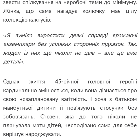
звести спілкування на неробочі теми до мінімуму.
Жінка, що сама нагадує колючку, має цілу
колекцію кактусів:
«Я зуміла виростити деякі справді вражаючі
екземпляри без усіляких сторонніх підказок. Так,
жоден із них ще ніколи не цвів – але це вже
деталі».
Однак життя 45-річної головної героїні
кардинально змінюється, коли вона дізнається про
свою незаплановану вагітність. І хоча з батьком
майбутньої дитини її пов’язують стосунки без
зобов’язань, С’юзен, яка до того ніколи не
планувала мати дітей, несподівано сама для себе
вирішує народжувати.