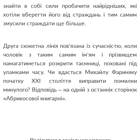
знайти в собі сили пробачити найрідніших, які
хотіли вберегти його від страждань і тим самим
змусили страждати ще більше.
Друга сюжетна лінія пов’язана із сучасністю, коли
чоловік з таким самим ім’ям і прізвищем
намагатиметься розкрити таємниці, поховані під
уламками часу. Чи вдасться Михайлу Фариняку
початку ХХІ століття виправити помилки
минулого? Відповідь – на одній з останніх сторінок
«Абрикосової книгарні».
Поділитися в соціальних мережах