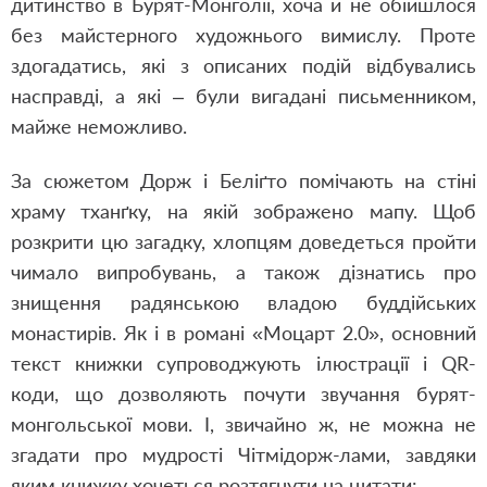
дитинство в Бурят-Монголії, хоча й не обійшлося
без майстерного художнього вимислу. Проте
здогадатись, які з описаних подій відбувались
насправді, а які – були вигадані письменником,
майже неможливо.
За сюжетом Дорж і Беліґто помічають на стіні
храму тханґку, на якій зображено мапу. Щоб
розкрити цю загадку, хлопцям доведеться пройти
чимало випробувань, а також дізнатись про
знищення радянською владою буддійських
монастирів. Як і в романі «Моцарт 2.0», основний
текст книжки супроводжують ілюстрації і QR-
коди, що дозволяють почути звучання бурят-
монгольської мови. І, звичайно ж, не можна не
згадати про мудрості Чітмідорж-лами, завдяки
яким книжку хочеться розтягнути на цитати: