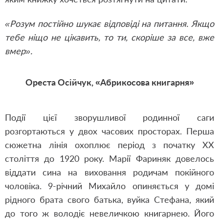
«Розум постійно шукає відповіді на питання. Якщо
тебе ніщо не цікавить, то ти, скоріше за все, вже
вмер».
Ореста Осійчук, «Абрикосова книгарня»
Події цієї зворушливої родинної саги
розгортаються у двох часових просторах. Перша
сюжетна лінія охоплює період з початку ХХ
століття до 1920 року. Марії Фариняк довелось
віддати сина на виховання родичам покійного
чоловіка. 9-річний Михайло опиняється у домі
рідного брата свого батька, вуйка Стефана, який
до того ж володіє невеличкою книгарнею. Його