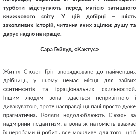
турботи відступають перед магією затишного
книжкового світу. У цій добірці – шість
захопливих історій, читання яких зцілює душу та
дарує надію на краще.
Сара Гейвуд, «Кактус»
Життя С’юзен Грін впорядковане до найменших
дрібниць, у ньому немає місця для зайвих
сентиментів та ірраціональних схильностей.
Іншим людям вона здається непривітною і
дивакуватою, проте насправді ця пані просто дуже
прагматична. Колеги недолюблюють С’юзен за
надмірний педантизм, а вона ж натомість вважає
їх неробами й робить все можливе для того, щоб