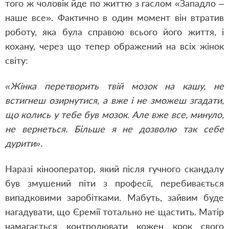
того ж чоловік йде по життю з гаслом «Западло –
наше все». Фактично в один момент він втратив
роботу, яка була справою всього його життя, і
кохану, через що тепер ображений на всіх жінок
світу:
«Жінка перетворить твій мозок на кашу, не
встигнеш озирнутися, а вже і не зможеш згадати,
що колись у тебе був мозок. Але вже все, минуло,
не вернеться. Більше я не дозволю так себе
дурити».
Наразі кінооператор, який після гучного скандалу
був змушений піти з професії, перебивається
випадковими заробітками. Мабуть, зайвим буде
нагадувати, що Єремії тотально не щастить. Матір
намагається контролювати кожен крок свого