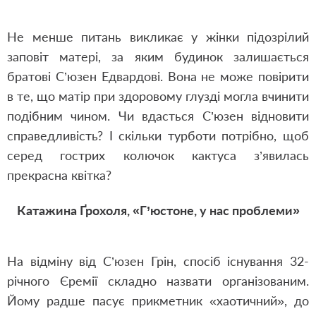
Не менше питань викликає у жінки підозрілий
заповіт матері, за яким будинок залишається
братові С’юзен Едвардові. Вона не може повірити
в те, що матір при здоровому глузді могла вчинити
подібним чином. Чи вдасться С’юзен відновити
справедливість? І скільки турботи потрібно, щоб
серед гострих колючок кактуса з’явилась
прекрасна квітка?
Катажина Ґрохоля, «Г’юстоне, у нас проблеми»
На відміну від С’юзен Грін, спосіб існування 32-
річного Єремії складно назвати організованим.
Йому радше пасує прикметник «хаотичний», до