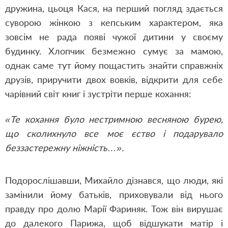
дружина, цьоця Кася, на перший погляд здається
суворою жінкою з кепським характером, яка
зовсім не рада появі чужої дитини у своєму
будинку. Хлопчик безмежно сумує за мамою,
однак саме тут йому пощастить знайти справжніх
друзів, приручити двох вовків, відкрити для себе
чарівний світ книг і зустріти перше кохання:
«Те кохання було нестримною весняною бурею,
що сколихнуло все моє єство і подарувало
беззастережну ніжність…».
Подорослішавши, Михайло дізнався, що люди, які
замінили йому батьків, приховували від нього
правду про долю Марії Фариняк. Тож він вирушає
до далекого Парижа, щоб відшукати матір і