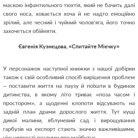
маскою інфантильного тюхтія, який не бачить далі
свого носа, ховається хоча й не надто емоційно
зрілий, але чесний і чуйний чолов’яга, його точно
захочеться обійняти.
Євгенія Кузнєцова, «Спитайте Мієчку»
У персонажок наступної книжки з нашої добірки
також є свій особливий спосіб вирішення проблем
– поставити життя на паузу й поїхати в будинок
дитинства, в якому літо триває «поза часом і
простором», а щоденні клопоти відсувають на
задній план драми дорослого життя. Тут кущі
дикої малини, яблуневий сад і вирощування
гарбузів на експорт стають значно важливішими,
ніж непрості роздуми про майбутнє.