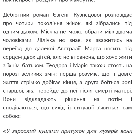
Дебютний роман Євгенії Кузнєцової розповідає
про чотири покоління жінок, які зібрались під
одним дахом. Мієчка не може обрати між двома
чоловіками. Лілічка не знає, як зважитись на
переїзд до далекої Австралії. Марта носить під
серцем двох дітей, але не впевнена, що хоче жити
з їхнім батьком. Теодора і Марія також стоять на
порозі великих змін: перша розуміє, що її довге
життя стрімко добігає кінця, а друга боїться ролі
старшої, яка перейде до неї після смерті матері.
Вони відкладають рішення на потім і
сподіваються, що вихід із ситуації з’явиться сам
собою:
«У зарослий кущами притулок для лузерів вони