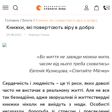
/
/
Головна
Блоги
Книжки, які повертають віру в добро
Книжки, які повертають віру в добро
29.08.2021
•
Харлан Ганна
«Бо життя не завжди можна жити,
часом від нього треба сховатись»
Євгенія Кузнєцова, «Спитайте Мієчку»
Сердечність і людяність – це ті риси, яких доволі
часто не вистачає в реальному житті. Але не все
так безнадійно, адже зворушливі й життєствердні
книжки ніколи не вийдуть з моди. Особисті
негаразди, боротьба зі стресом і повсякденні