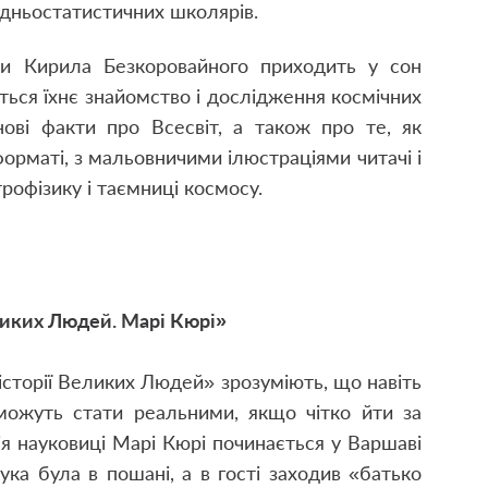
редньостатистичних школярів.
и Кирила Безкоровайного приходить у сон
ється їхнє знайомство і дослідження космічних
нові факти про Всесвіт, а також про те, як
орматі, з мальовничими ілюстраціями читачі і
рофізику і таємниці космосу.
еликих Людей. Марі Кюрі»
 історії Великих Людей» зрозуміють, що навіть
можуть стати реальними, якщо чітко йти за
рія науковиці Марі Кюрі починається у Варшаві
аука була в пошані, а в гості заходив «батько