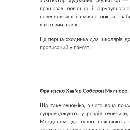
архітектор, художник, скульптор —
працював повільно і скрупульозно
повеселитися і смачно поїсти.
Іза
життєвий шлях.
Це перша сходинка для школярів до 
прописаний у пам’яті.
Франсіско Хав’єр Соберон Майнеро, М
Що таке геноміка, з чого вона поч
супроводжують у розділ генетики,
Менделем, доступно пояснюють н
абстрактні слова з кожною сторінкою