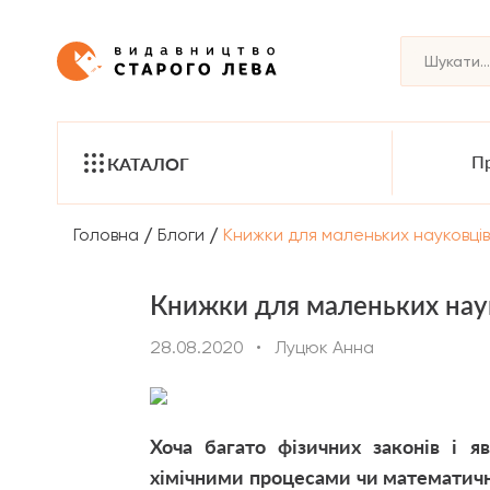
Пр
КАТАЛОГ
/
/
Головна
Блоги
Книжки для маленьких науковців 
Книжки для маленьких науко
28.08.2020
•
Луцюк Анна
Хоча багато фізичних законів і 
хімічними процесами чи математич