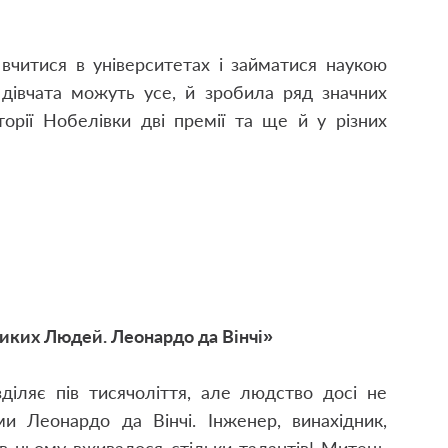
 вчитися в університетах і займатися наукою
 дівчата можуть усе, й зробила ряд значних
торії Нобелівки дві премії та ще й у різних
ликих Людей. Леонардо да Вінчі»
діляє пів тисячоліття, але людство досі не
и Леонардо да Вінчі. Інженер, винахідник,