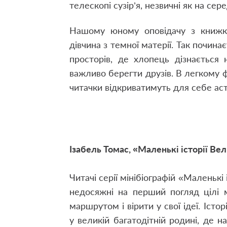
телескопі сузір’я, незвичні як на се
Нашому юному оповідачу з книжк
дівчина з темної матерії. Так почина
просторів, де хлопець дізнається 
важливо берегти друзів. В легкому ф
читачки відкриватимуть для себе аст
Ізабель Томас, «Маленькі історії В
Читачі серії мінібіографій «Маленькі
недосяжні на перший погляд цілі 
маршрутом і вірити у свої ідеї. Істо
у великій багатодітній родині, де н