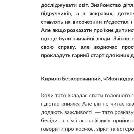
досліджувати світ. Знайомство дітл
підручників, а з яскравих, доте
ставлять на височезний п’єдестал 
Але якщо розказати про їхнє дитинст
що це були звичайні люди. Звісно, 
свою справу, але водночас про
прокладуть гарний старт для юних до
Кирило Безкоровайний, «Моя подруга
Коли тато вкладає спати головного г
і дістає книжку. Але він не читає к
додають важливості, — тато розказує 
бесіди, в сім’ї астрофізиків прийн
говорити про космос, зірки та астеро