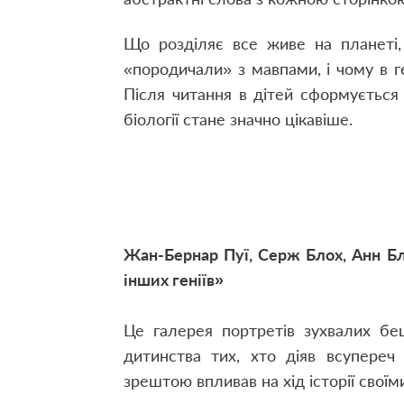
Що розділяє все живе на планеті,
«породичали» з мавпами, і чому в ге
Після читання в дітей сформується
біології стане значно цікавіше.
Жан-Бернар Пуї, Серж Блох, Анн Бл
інших геніїв»
Це галерея портретів зухвалих беш
дитинства тих, хто діяв всупереч
зрештою впливав на хід історії своїм