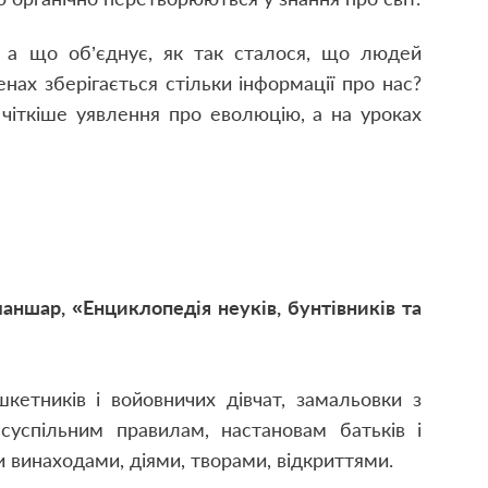
 а що об’єднує, як так сталося, що людей
нах зберігається стільки інформації про нас?
 чіткіше уявлення про еволюцію, а на уроках
аншар, «Енциклопедія неуків, бунтівників та
кетників і войовничих дівчат, замальовки з
 суспільним правилам, настановам батьків і
и винаходами, діями, творами, відкриттями.