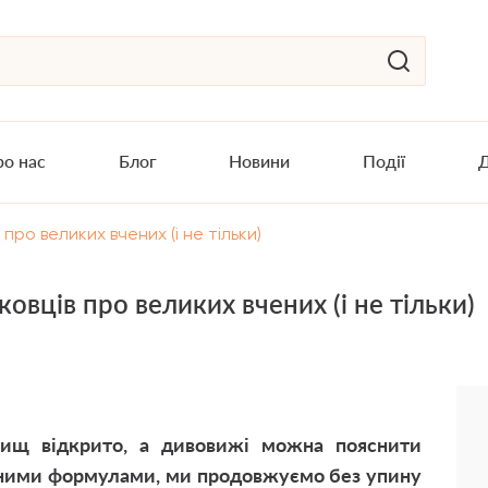
о нас
Блог
Новини
Події
Д
про великих вчених (і не тільки)
вців про великих вчених (і не тільки)
явищ відкрито, а дивовижі можна пояснити
ними формулами, ми продовжуємо без упину