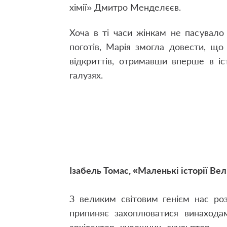
хімії» Дмитро Менделєєв.
Хоча в ті часи жінкам не пасувало
поготів, Марія змогла довести, що
відкриттів, отримавши вперше в іс
галузях.
Ізабель Томас, «Маленькі історії Ве
З великим світовим генієм нас роз
припиняє захоплюватися винаходам