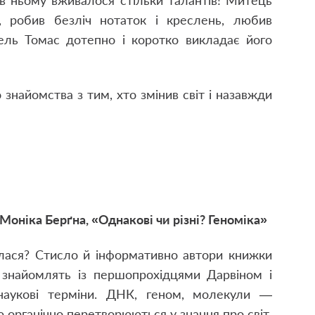
 в ньому вживалося стільки талантів! Митець
, робив безліч нотаток і креслень, любив
бель Томас дотепно і коротко викладає його
знайомства з тим, хто змінив світ і назавжди
оніка Берґна, «Однакові чи різні? Геноміка»
алася? Стисло й інформативно автори книжки
 знайомлять із першопрохідцями Дарвіном і
аукові терміни. ДНК, геном, молекули —
 органічно перетворюються у знання про світ.