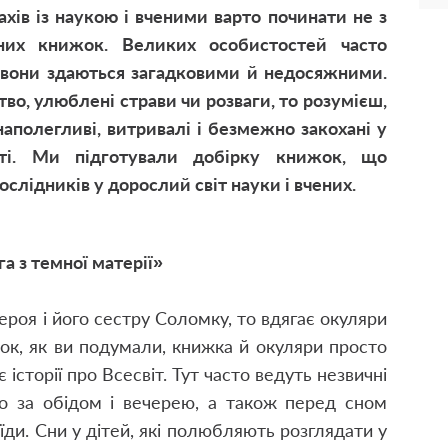
ахів із наукою і вченими варто починати не з
пних книжок. Великих особистостей часто
і вони здаються загадковими й недосяжними.
во, улюблені страви чи розваги, то розумієш,
наполегливі, витривалі і безмежно закохані у
сті. Ми підготували добірку книжок, що
слідників у дорослий світ науки і вчених.
 з темної матерії»
ероя і його сестру Соломку, то вдягає окуляри
азок, як ви подумали, книжка й окуляри просто
історії про Всесвіт. Тут часто ведуть незвичні
ято за обідом і вечерею, а також перед сном
їди. Сни у дітей, які полюбляють розглядати у