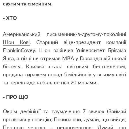
святим та сімейним.
- ХТО
Американський письменник-в-другому-поколінні
Шон Кові
. Старший віце-президент компанії
FranklinCovey. Шон закінчив Університет Брігама
Янга, а пізніше отримав MBA у Гарвардській школі
бізнесу. Книжка стала світовим бестселером,
продана тиражем понад 5 мільйонів у всьому світі
та перекладена більше ніж 20 мовами.
- ПРО ЩО
Окрім дефініції та тлумачення 7 звичок (Займай
проактивну позицію; Починаючи, думай, що вийде;
Першою чергою – першочергове; Думай про