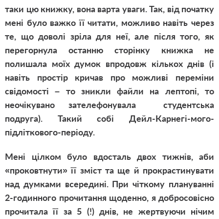
таки цю книжку, вона варта уваги. Так, від початку
мені було важко її читати, можливо навіть через
те, що доволі зріла для неї, але після того, як
перегорнула останню сторінку книжка не
полишала моїх думок впродовж кількох днів (і
навіть простір кричав про можливі переміни
свідомості – то зникли файли на лептопі, то
неочікувано зателефонувала студентська
подруга). Такий собі Дейл-Карнегі-мого-
підліткового-періоду.
Мені цілком було вдосталь двох тижнів, аби
«проковтнути» її зміст та ще й прокрастинувати
над думками всередині. При чіткому плануванні
2-годинного прочитання щоденно, я добросовісно
прочитала її за 5 (!) днів, не жертвуючи нічим