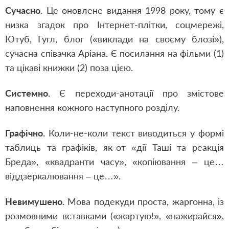
Сучасно.
Це оновлене видання 1998 року, тому є
низка згадок про Інтернет-плітки, соцмережі,
Ютуб, Гугл, блог («виклади на своєму блозі»),
сучасна співачка Аріана. Є посилання на фільми (1)
та цікаві книжки (2) поза цією.
Системно.
Є переходи-анотації про змістове
наповнення кожного наступного розділу.
Графічно.
Коли-не-коли текст виводиться у формі
таблиць та графіків, як-от «дії Таші та реакція
Бреда», «квадранти часу», «копіювання – це…
віддзеркалювання – це…».
Невимушено.
Мова подекуди проста, жаргонна, із
розмовними вставками («жартую!», «нажирайся»,