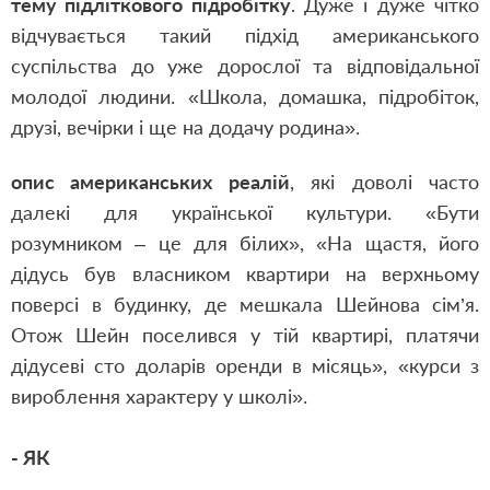
тему підліткового підробітку
. Дуже і дуже чітко
відчувається такий підхід американського
суспільства до уже дорослої та відповідальної
молодої людини. «Школа, домашка, підробіток,
друзі, вечірки і ще на додачу родина».
опис американських реалій
, які доволі часто
далекі для української культури. «Бути
розумником – це для білих», «На щастя, його
дідусь був власником квартири на верхньому
поверсі в будинку, де мешкала Шейнова сім’я.
Отож Шейн поселився у тій квартирі, платячи
дідусеві сто доларів оренди в місяць», «курси з
вироблення характеру у школі».
- ЯК