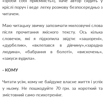
«зроби собі приємність»), наче автор сидить у
кріслі поруч і веде легку розмову безпосередньо з
читачем.
Маю читацьку звичку запозичати милозвучні слова
після прочитання якісного тексту. Ось кілька
словечок, які я підхопила звідти: «зашорені»,
«дурбелик», «вклепався в дівчину»,«зарадна
людина», «бабрання в болоті», «вискочень»,
«закуси вудила».
- КОМУ
Читати усім, кому не байдуже власне життя і успіх
у ньому. Не пошкодуйте 70 грн. за короткий та
змістовний само-психотренінг.