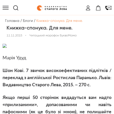
/
/
Головна
Блоги
Книжка-спонука. Для мене.
Книжка-спонука. Для мене.
11.11.2015
•
Читацький марафон БуквоМама
Марія Удуд
Шон Кові. 7 звичок високоефективних підлітків /
переклад з англійської Ростислав Паранько. Львів:
Видавництво Старого Лева, 2015. – 270 с.
Якщо перші 50 сторінок видадуться вам надто
«прилизаними», допасованими чи навіть
пафосними (як це було зі мною), не полишайте