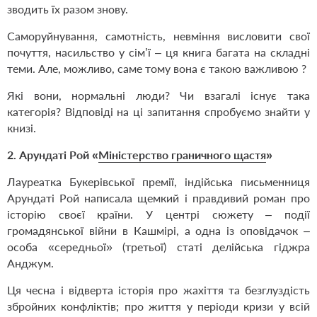
зводить їх разом знову.
Саморуйнування, самотність, невміння висловити свої
почуття, насильство у сім’ї – ця книга багата на складні
теми. Але, можливо, саме тому вона є такою важливою ?
Які вони, нормальні люди? Чи взагалі існує така
категорія? Відповіді на ці запитання спробуємо знайти у
книзі.
2.
Арундаті Рой «
Міністерство граничного щастя
»
Лауреатка Букерівської премії, індійська письменниця
Арундаті Рой написала щемкий і правдивий роман про
історію своєї країни. У центрі сюжету – події
громадянської війни в Кашмірі, а одна із оповідачок –
особа «середньої» (третьої) статі
делійська гіджра
Анджум.
Ця чесна і відверта історія про жахіття та безглуздість
збройних конфліктів; про життя у періоди кризи у всій