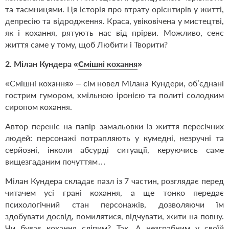
та таємницями. Ця історія про втрату орієнтирів у житті,
депресію та відродження. Краса, увіковічена у мистецтві,
як і кохання, рятують нас від прірви. Можливо, сенс
життя саме у тому, щоб Любити і Творити?
2. Мілан Кундера «
Смішні кохання
»
«Смішні кохання» – сім новел Мілана Кундери, об’єднані
гострим гумором, хмільною іронією та политі солодким
сиропом кохання.
Автор переніс на папір замальовки із життя пересічних
людей: персонажі потрапляють у кумедні, незручні та
серйозні, інколи абсурді ситуації, керуючись саме
вищезгаданим почуттям…
Мілан Кундера складає пазл із 7 частин, розглядає перед
читачем усі грані кохання, а ще тонко передає
психологічний стан персонажів, дозволяючи їм
здобувати досвід, помилятися, відчувати, жити на повну.
Чи буває кохання сліпим? Так. А незграбним у своїй