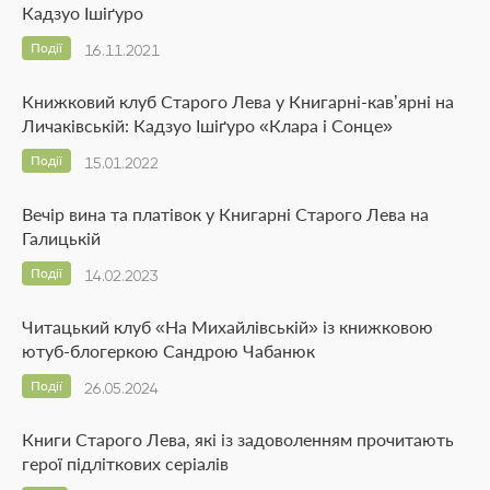
Кадзуо Ішіґуро
Події
16.11.2021
Книжковий клуб Старого Лева у Книгарні-кав’ярні на
Личаківській: Кадзуо Ішіґуро «Клара і Сонце»
Події
15.01.2022
Вечір вина та платівок у Книгарні Старого Лева на
Галицькій
Події
14.02.2023
Читацький клуб «На Михайлівській» із книжковою
ютуб-блогеркою Сандрою Чабанюк
Події
26.05.2024
Книги Старого Лева, які із задоволенням прочитають
герої підліткових серіалів