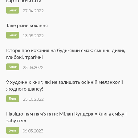
варто почитати
Блог
27.04.2022
Таке різне кохання
Блог
13.05.2022
Історії про кохання на будь-який смак: смішні, дивні,
глибокі, трагічні
Блог
25.08.2022
9 художніх книг, які не залишать осінній меланхолії
жодного шансу!
Блог
25.10.2022
Навіщо нам пам’ятати: Мілан Кундера «Книга сміху і
забуття»
Блог
06.03.2023