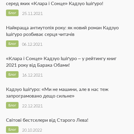
серед яких «Клара і Сонце» Кадзуо Ішіґуро!
Блог
25.11.2021
Найкраща антиутопія року: як новий роман Кадзуо
Ішіґуро розбиває серця читачів
Блог
06.12.2021
«Клара і Сонце» Кадзуо Ішіґуро – у рейтингу книг
2021 року від Барака Обами!
Блог
16.12.2021
Кадзуо Ішіґуро: «Ми не машини, але в нас теж
запрограмовано дещо сильне»
Блог
22.12.2021
Світові бестселери від Старого Лева!
Блог
20.10.2022