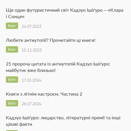
Ще один футуристичний світ Кадзуо Ішіґуро – «Клара
і Сонце»
Блог
24.07.2023
Любите антиутопії? Прочитайте ці книги!
Блог
15.11.2023
21 пророча цитата із антиутопій Кадзуо Ішіґуро:
майбутнє вже близько!
Блог
17.01.2024
Книги з літнім настроєм. Частина 2
Блог
26.07.2024
Кадзуо Ішіґуро: лицарство, літературні премії та інші
цікаві факти