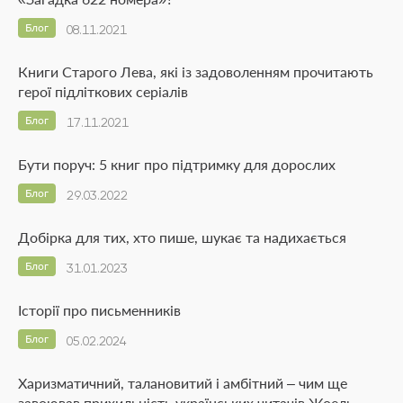
Блог
08.11.2021
Книги Старого Лева, які із задоволенням прочитають
герої підліткових серіалів
Блог
17.11.2021
Бути поруч: 5 книг про підтримку для дорослих
Блог
29.03.2022
Добірка для тих, хто пише, шукає та надихається
Блог
31.01.2023
Історії про письменників
Блог
05.02.2024
Харизматичний, талановитий і амбітний – чим ще
завоював прихильність українських читачів Жоель