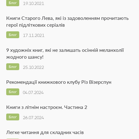
Блог
19.10.2021
Книги Старого Лева, які із задоволенням прочитають
герої підліткових серіалів
Блог
17.11.2021
9 художніх книг, які не залишать осінній меланхолії
жодного шансу!
Блог
25.10.2022
Рекомендації книжкового клубу Різ Візерспун
Блог
04.07.2024
Книги з літнім настроєм. Частина 2
Блог
26.07.2024
Легке читання для складних часів