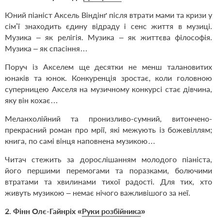
Юний піаніст Аксель Віндінґ після втрати мами та кризи у
сім’ї знаходить єдину відраду і сенс життя в музиці.
Музика – як релігія. Музика – як життєва філософія.
Музика – як спасіння…
Поруч із Акселем ще десятки не менш талановитих
юнаків та юнок. Конкуренція зростає, коли головною
суперницею Акселя на музичному конкурсі стає дівчина,
яку він кохає…
Меланхолійний та пронизливо-сумний, витончено-
прекрасний роман про мрії, які межують із божевіллям;
книга, по самі вінця наповнена музикою…
Читач стежить за дорослішанням молодого піаніста,
його першими перемогами та поразками, болючими
втратами та хвилинами тихої радості. Для тих, хто
живуть музикою – немає нічого важливішого за неї.
2. Фінн Олє-Гайнріх «
Руки розбійника
»