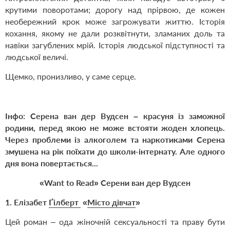
крутими поворотами; дорогу над прірвою, де кожен
необережний крок може загрожувати життю. Історія
кохання, якому не дали розквітнути, зламаних доль та
навіки загублених мрій. Історія людської підступності та
людської величі.
Щемко, пронизливо, у саме серце.
Інфо:
Серена ван дер Вудсен – красуня із заможної
родини, перед якою не може встояти жоден хлопець.
Через проблеми із алкоголем та наркотиками Серена
змушена на рік поїхати до школи-інтернату. Але одного
дня вона повертається...
«Want to Read»
Серени
ван дер Вудсен
1. Елізабет
Ґілберт
«
Місто дівчат
»
Цей роман – ода жіночній сексуальності та праву бути