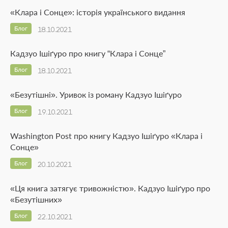
«Клара і Сонце»: історія українського видання
Блог
18.10.2021
Кадзуо Ішіґуро про книгу “Клара і Сонце”
Блог
18.10.2021
«Безутішні». Уривок із роману Кадзуо Ішіґуро
Блог
19.10.2021
Washington Post про книгу Кадзуо Ішіґуро «Клара і
Сонце»
Блог
20.10.2021
«Ця книга затягує тривожністю». Кадзуо Ішіґуро про
«Безутішних»
Блог
22.10.2021