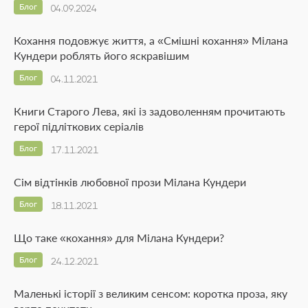
Блог
04.09.2024
Кохання подовжує життя, а «Смішні кохання» Мілана
Кундери роблять його яскравішим
Блог
04.11.2021
Книги Старого Лева, які із задоволенням прочитають
герої підліткових серіалів
Блог
17.11.2021
Сім відтінків любовної прози Мілана Кундери
Блог
18.11.2021
Що таке «кохання» для Мілана Кундери?
Блог
24.12.2021
Маленькі історії з великим сенсом: коротка проза, яку