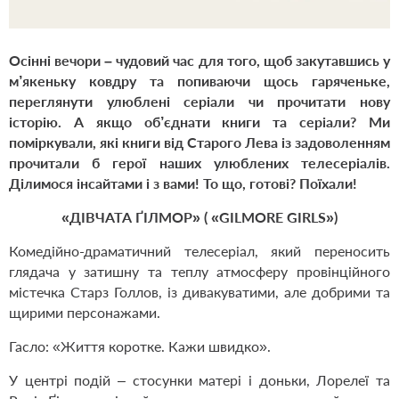
Осінні вечори – чудовий час для того, щоб закутавшись у
м’якеньку ковдру та попиваючи щось гаряченьке,
переглянути улюблені серіали чи прочитати нову
історію. А якщо об’єднати книги та серіали? Ми
поміркували, які книги від Старого Лева із задоволенням
прочитали б герої наших улюблених телесеріалів.
Ділимося інсайтами і з вами! То що, готові? Поїхали!
«ДІВЧАТА
Ґ
ІЛМОР» ( «GILMORE GIRLS»)
Комедійно-драматичний телесеріал, який переносить
глядача у затишну та теплу атмосферу провінційного
містечка Старз Голлов
,
із дивакуватими, але добрими та
щирими персонажами.
Гасло:
«Життя коротке. Кажи швидко».
У центрі подій – стосунки матері і доньки, Лорелеї та