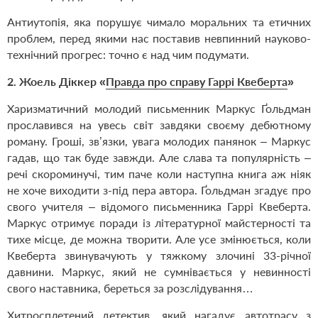
Антиутопія, яка порушує чимало моральних та етичних
проблем, перед якими нас поставив невпинний науково-
технічний прогрес: точно є над чим подумати.
2. Жоель Діккер «
Правда про справу Гаррі Квеберта
»
Харизматичний молодий письменник Маркус Ґольдман
прославився на увесь світ завдяки своєму дебютному
роману. Гроші, зв’язки, увага молодих панянок – Маркус
гадав, що так буде завжди. Але слава та популярність –
речі скороминучі, тим паче коли наступна книга аж ніяк
не хоче виходити з-під пера автора. Ґольдман згадує про
свого учителя – відомого письменника Гаррі Квеберта.
Маркус отримує поради із літературної майстерності та
тихе місце, де можна творити. Але усе змінюється, коли
Квеберта звинувачують у тяжкому злочині 33-річної
давнини. Маркус, який не сумнівається у невинності
свого наставника, береться за розслідування…
Хитросплетений детектив, який нагадує автотрасу з