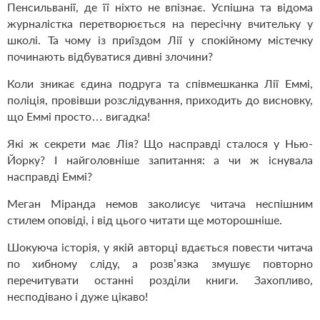
Пенсильванії, де її ніхто не впізнає. Успішна та відома
журналістка перетворюється на пересічну вчительку у
школі. Та чому із приїздом Лії у спокійному містечку
починають відбуватися дивні злочини?
Коли зникає єдина подруга та співмешканка Лії Еммі,
поліція, провівши розслідування, приходить до висновку,
що Еммі просто… вигадка!
Які ж секрети має Лія? Що насправді сталося у Нью-
Йорку? І найголовніше запитання: а чи ж існувала
насправді Еммі?
Меган Міранда немов заколисує читача неспішним
стилем оповіді, і від цього читати ще моторошніше.
Шокуюча історія, у якій авторці вдається повести читача
по хибному сліду, а розв’язка змушує повторно
перечитувати останні розділи книги. Захопливо,
несподівано і дуже цікаво!