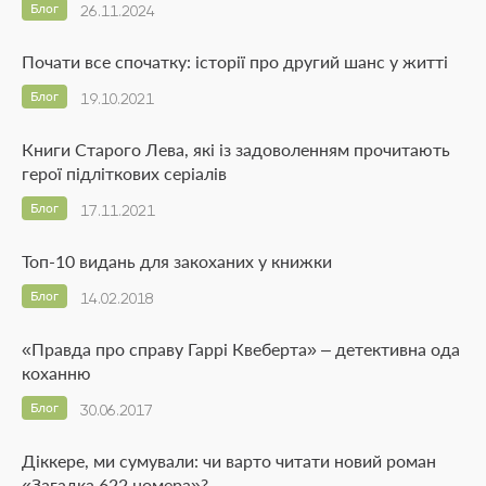
Блог
26.11.2024
Почати все спочатку: історії про другий шанс у житті
Блог
19.10.2021
Книги Старого Лева, які із задоволенням прочитають
герої підліткових серіалів
Блог
17.11.2021
Топ-10 видань для закоханих у книжки
Блог
14.02.2018
«Правда про справу Гаррі Квеберта» – детективна ода
коханню
Блог
30.06.2017
Діккере, ми сумували: чи варто читати новий роман
«Загадка 622 номера»?