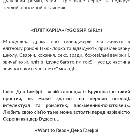
душевний роман, який зігріє ваше серце та подарує
теплий, приємний післясмак.
«ПЛІТКАРКА» («
GOSSIP
GIRL
»)
Молодіжна драма про тинейджерів, які живуть в
елітному районі Нью-Йорка та відвідують привілейовану
школу. Сварки, кохання, секс, зради, божевільні вечірки і,
звичайно ж, плітки (дуже багато пліток!) – усе це частина
звичного життя «золотої молоді».
Інфо:
Ден Гамфрі – «свій хлопець» із Брукліна (не такий
простий, як може здатися на перший погляд),
інтелектуал та романтик, письменник-початківець.
Любить свою сім’ю та не може встояти перед чарівністю
Серени ван дер Вудсен…
«Want to Read» Дена Гамфрі