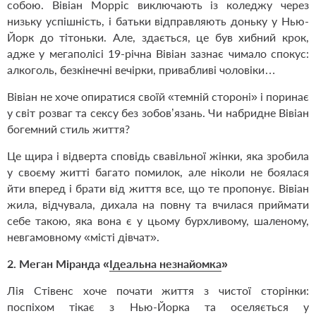
собою.
Вівіан Морріс виключають із коледжу через
низьку успішність, і батьки відправляють доньку у Нью-
Йорк до тітоньки. Але, здається, це був хибний крок,
адже у мегаполісі 19-річна Вівіан зазнає чимало спокус:
алкоголь, безкінечні вечірки, привабливі чоловіки…
Вівіан не хоче опиратися своїй «темній стороні» і поринає
у світ розваг та сексу без зобов’язань. Чи набридне Вівіан
богемний стиль життя?
Це щира і відверта сповідь свавільної жінки, яка зробила
у своєму житті багато помилок, але ніколи не боялася
йти вперед і брати від життя все, що те пропонує. Вівіан
жила, відчувала, дихала на повну та вчилася приймати
себе такою, яка вона є у цьому бурхливому, шаленому,
невгамовному «місті дівчат».
2. Меган Міранда «
Ідеальна незнайомка
»
Лія Стівенс хоче почати життя з чистої сторінки:
поспіхом тікає з Нью-Йорка та оселяється у