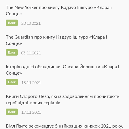
The New Yorker про книгу Кадзуо Ішіґуро «Клара і
Сонце»
Блог
28.10.2021
The Guardian про книгу Кадзуо Ішіґуро «Клара і
Сонце»
Блог
03.11.2021
Історія однієї обкладинки. Оксана Йориш та «Клара і
Сонце»
Блог
15.11.2021
Книги Старого Лева, які із задоволенням прочитають
герої підліткових серіалів
Блог
17.11.2021
Білл Ґейтс рекомендує 5 найкращих книжок 2021 року,