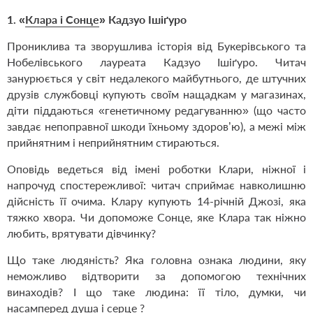
1.
«
Клара і Сонце
» Кадзуо Ішіґуро
Прониклива та зворушлива історія від Букерівського та
Нобелівського лауреата Кадзуо Ішіґуро. Читач
занурюється у світ недалекого майбутнього, де штучних
друзів службовці купують своїм нащадкам у магазинах,
діти піддаються «генетичному редагуванню» (що часто
завдає непоправної шкоди їхньому здоров’ю), а межі між
прийнятним і неприйнятним стираються.
Оповідь ведеться від імені роботки Клари, ніжної і
напрочуд спостережливої: читач сприймає навколишню
дійсність її очима. Клару купують 14-річній Джозі, яка
тяжко хвора. Чи допоможе Сонце, яке Клара так ніжно
любить, врятувати дівчинку?
Що таке людяність? Яка головна ознака людини, яку
неможливо відтворити за допомогою технічних
винаходів? І що таке людина: її тіло, думки, чи
насамперед душа і серце ?