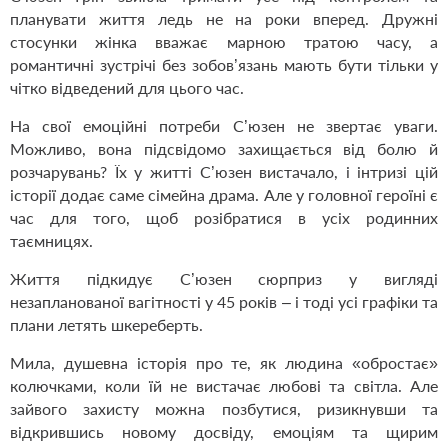
планувати життя ледь не на роки вперед. Дружні
стосунки жінка вважає марною тратою часу, а
романтичні зустрічі без зобов’язань мають бути тільки у
чітко відведений для цього час.
На свої емоційні потреби С’юзен не звертає уваги.
Можливо, вона підсвідомо захищається від болю й
розчарувань? Їх у житті С’юзен вистачало, і інтризі цій
історії додає саме сімейна драма. Але у головної героїні є
час для того, щоб розібратися в усіх родинних
таємницях.
Життя підкидує С’юзен сюрприз у вигляді
незапланованої вагітності у 45 років – і тоді усі графіки та
плани летять шкереберть.
Мила, душевна історія про те, як людина «обростає»
колючками, коли їй не вистачає любові та світла. Але
зайвого захисту можна позбутися, ризикнувши та
відкрившись новому досвіду, емоціям та щирим