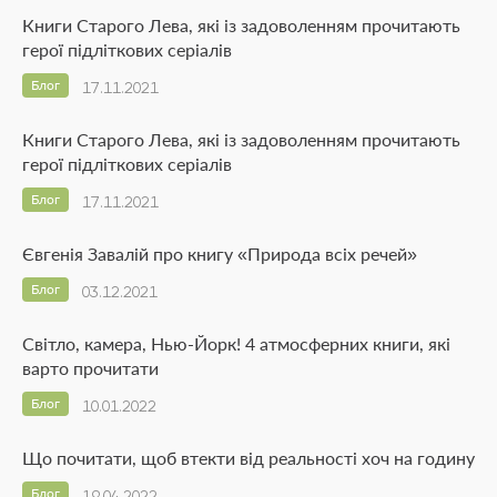
Книги Старого Лева, які із задоволенням прочитають
герої підліткових серіалів
Блог
17.11.2021
Книги Старого Лева, які із задоволенням прочитають
герої підліткових серіалів
Блог
17.11.2021
Євгенія Завалій про книгу «Природа всіх речей»
Блог
03.12.2021
Світло, камера, Нью-Йорк! 4 атмосферних книги, які
варто прочитати
Блог
10.01.2022
Що почитати, щоб втекти від реальності хоч на годину
Блог
19.04.2022