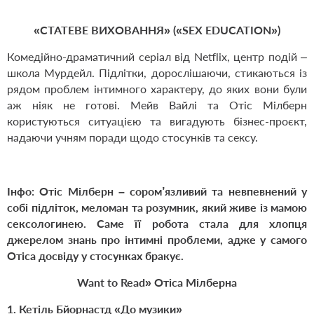
«СТАТЕВЕ ВИХОВАННЯ» («
SEX
EDUCATION
»)
Комедійно-драматичний серіал від
Netflix
, центр подій –
школа Мурдейл. Підлітки, дорослішаючи, стикаються із
рядом проблем інтимного характеру, до яких вони були
аж ніяк не готові. Мейв Вайлі та Отіс Мілберн
користуються ситуацією та вигадують бізнес-проєкт,
надаючи учням поради щодо стосунків та сексу.
Інфо:
Отіс Мілберн – сором’язливий та невпевнений у
собі підліток, меломан та розумник, який живе із мамою
сексологинею. Саме її робота стала для хлопця
джерелом знань про інтимні проблеми, адже у самого
Отіса досвіду у стосунках бракує.
Want to Read»
Отіса Мілберна
1.
Кетіль Бйорнастд «
До музики
»