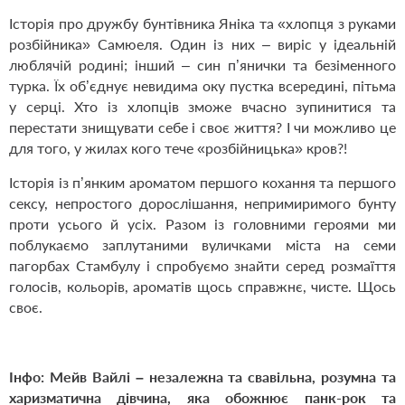
Історія про дружбу бунтівника Яніка та «хлопця з руками
розбійника» Самюеля. Один із них – виріс у ідеальній
люблячій родині; інший – син п’янички та безіменного
турка. Їх об’єднує невидима оку пустка всередині, пітьма
у серці. Хто із хлопців зможе вчасно зупинитися та
перестати знищувати себе і своє життя? І чи можливо це
для того, у жилах кого тече «розбійницька» кров?!
Історія із п’янким ароматом першого кохання та першого
сексу, непростого дорослішання, непримиримого бунту
проти усього й усіх. Разом із головними героями ми
поблукаємо заплутаними вуличками міста на семи
пагорбах Стамбулу і спробуємо знайти серед розмаїття
голосів, кольорів, ароматів щось справжнє, чисте. Щось
своє.
Інфо:
Мейв Вайлі – незалежна та свавільна, розумна та
харизматична дівчина, яка обожнює панк-рок та