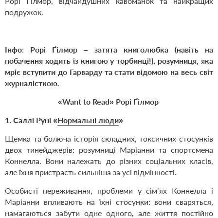
Рорі
Ґ
ілмор, відчайдушних кавоманок та найкращих
подружок.
Інфо:
Рорі Ґілмор – затята книголюбка (навіть на
побачення ходить із книгою у торбинці!), розумниця, яка
мріє вступити до Гарварду та стати відомою на весь світ
журналісткою.
«Want to Read» Рорі Ґілмор
1.
Саллі Руні «
Нормальні люди
»
Щемка та болюча історія складних, токсичних стосунків
двох тинейджерів: розумниці Маріанни та спортсмена
Коннелла. Вони належать до різних соціальних класів,
але їхня пристрасть сильніша за усі відмінності.
Особисті переживання, проблеми у сім’ях Коннелла і
Маріанни впливають на їхні стосунки: вони сваряться,
намагаються забути одне одного, але життя постійно