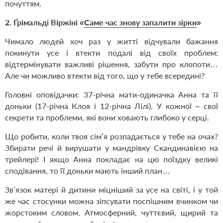
почуттям.
2.
Ґрімальді Віржіні «
Саме час знову запалити зірки
»
Чимало людей хоч раз у житті відчували бажання
покинути усе і втекти подалі від своїх проблем:
відтермінувати важливі рішення, забути про клопоти…
Але чи можливо втекти від того, що у тебе всередині?
Головні оповідачки: 37-річна мати-одиначка Анна та її
доньки (17-річна Клоя і 12-річна Лілі). У кожної – свої
секрети та проблеми, які вони ховають глибоко у серці.
Що робити, коли твоя сім’я розпадається у тебе на очах?
Збирати речі й вирушати у мандрівку Скандинавією на
трейлері! І якщо Анна покладає на цю поїздку великі
сподівання, то її доньки мають інший план…
Зв’язок матері й дитини міцніший за усе на світі, і у той
же час стосунки можна зіпсувати поспішним вчинком чи
жорстоким словом. Атмосферний, чуттєвий, щирий та