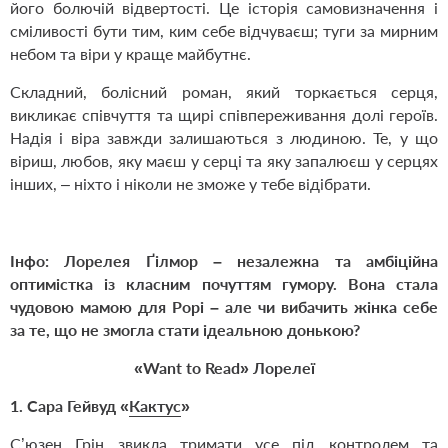
його болючій відвертості. Це історія самовизначення і
сміливості бути тим, ким себе відчуваєш; туги за мирним
небом та віри у краще майбутнє.
Складний, болісний роман, який торкається серця,
викликає співчуття та щирі співпереживання долі героїв.
Надія і віра завжди залишаються з людиною. Те, у що
віриш, любов, яку маєш у серці та яку запалюєш у серцях
інших, – ніхто і ніколи не зможе у тебе відібрати.
Інфо:
Лорелея
Ґ
ілмор – незалежна та амбіційна
оптимістка із класним почуттям гумору. Вона стала
чудовою мамою для Рорі – але чи вибачить жінка себе
за те, що не змогла стати ідеальною донькою?
«Want to Read» ‎
Лорелеї
1.
Сара Гейвуд «
Кактус
»
С’юзен Грін звикла тримати усе під контролем та