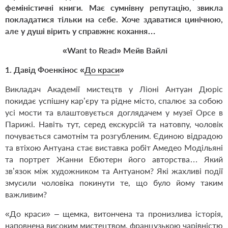
феміністичні книги. Має сумнівну репутацію, звикла
покладатися тільки на себе. Хоче здаватися цинічною,
але у душі вірить у справжнє кохання…
«Want to Read» Мейв Вайлі
1. Давід Фоенкінос «
До краси
»
Викладач Академії мистецтв у Ліоні Антуан Дюріс
покидає успішну кар’єру та рідне місто, спалює за собою
усі мости та влаштовується доглядачем у музеї Орсе в
Парижі. Навіть тут, серед екскурсій та натовпу, чоловік
почувається самотнім та розгубленим. Єдиною відрадою
та втіхою Антуана стає виставка робіт Амедео Модільяні
та портрет Жанни Ебютерн його авторства… Який
зв’язок між художником та Антуаном? Які жахливі події
змусили чоловіка покинути те, що було йому таким
важливим?
«До краси» – щемка, витончена та пронизлива історія,
наповнена високим мистецтвом, французькою чарівністю