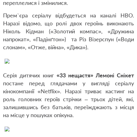
переплелися і змінилися.
Прем
`
єра серіалу відбудеться на каналі НВО.
Наразі відомо, що ролі двох героїнь виконають
Ніколь Кідман («Золотий компас», «Дружина
напрокат», «Падінґтон») та Різ Візерспун («Води
слонам», «Отже, війна», «Дика»).
Серія дитячих книг
«33 нещастя» Лемоні Снікет
постане перед глядачами у вигляді серіалу
кінокомпанії «Netflix». Наразі триває кастинг на
роль головних героїв стрічки – трьох дітей, які,
залишившись без батьків, переїжджають з місця
на місце у пошуках опікуна.