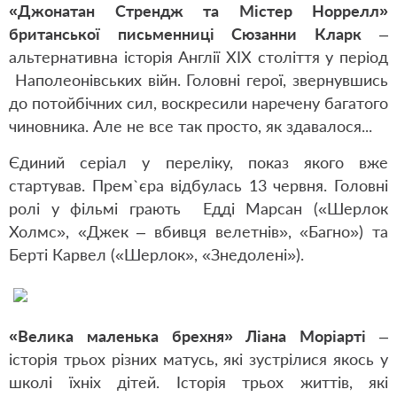
«Джонатан Стрендж та Містер Норрелл»
британської письменниці Сюзанни Кларк
–
альтернативна історія Англії ХІХ століття у період
Наполеонівських війн. Головні герої, звернувшись
до потойбічних сил, воскресили наречену багатого
чиновника. Але не все так просто, як здавалося...
Єдиний серіал у переліку, показ якого вже
стартував. Прем`єра відбулась 13 червня. Головні
ролі у фільмі грають Едді Марсан («Шерлок
Холмс», «Джек – вбивця велетнів», «Багно») та
Берті Карвел («Шерлок», «Знедолені»).
«Велика маленька брехня» Ліана Моріарті
–
історія трьох різних матусь, які зустрілися якось у
школі їхніх дітей. Історія трьох життів, які