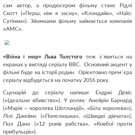
сам автор, а продюсером фільму стане Рідлі
Скотт («Перш, ніж я засну», «Клондайк», «
Halo
:
Сутінки»). Зйомками фільму займається компанія
«AMC».
«Війна і мир» Льва Толстого
теж з
`явиться на
екранах у вигляді серіалу ВВС. Основний акцент у
фільмі буде на історії родин. Орієнтовно прем`єра
серіалу відбудеться на початку 2016 року.
Сценарій до серіалу напише Ендрю Девіс
(«Ідеальне вбивство»). У ролях: Анейрін Барнард
(«Марія – королева Шотландії», «Біла королева»),
Лілі Джеймс («Попелюшка», «Швидкі дівчата»),
Пол Дано («12 років рабства», «Ковбої проти
прибульців»).