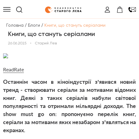
/
/
Головна
Блоги
Книги, що стануть серіалами
Книги, що стануть серіалами
26.06.2015
•
Старий Лев
R
eadRate
Останнім часом в кіноіндустрії з’явився новий
тренд - створювати серіали за мотивами відомих
книг. Деякі з таких серіалів набули світової
популярності та отримали мільярдні доходи. The
show must go on: пропонуємо перелік книг,
серіали за мотивами яких незабаром з’являться на
екранах.