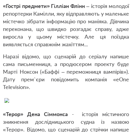
«Гострі предмети» Гілліан Флінн
– історія молодої
репортерки Камілли, яку відправляють у маленьке
містечко зібрати інформацію про маніяка. Дівчина
переконана, що швидко розгадає справу, адже
виросла у цьому містечку. Але ця поїздка
виявляється справжнім жахіттям...
Наразі відомо, що сценарій до серіалу напише
сама письменниця, а продюсером проекту буде
Марті Ноксон («Баффі – переможниця вампірів»).
Дату прем`єри повідомить компанія «eOne
Television».
«Терор» Дена Сіммонса
- історія містичного
зникнення дослідницького судна із назвою
«Терор». Відомо, що сценарій до стрічки напише