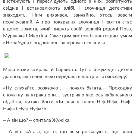
вистежують і переслідують одного з них, розпитують
свідків і встановлюють алібі. І злочинця детективи
знаходять. Ним виявився, звичайно, хтось зовсім
неочікуваний. А про покарання злочинця і каяття стає
відомо з листа, який пишуть своїй великій родині Повз,
Муркавка і Мартіна. Саме цим листом із постскриптумом
«Не забудьте родзинки» і завершується книга.
Мова казки яскрава й барвиста. Тут є й кумедні дитячі
діалоги, які точнісінько передають настрій і атмосферу:
«Ну, слухайте, розказую… – почала Загата. – Проходжу
спочатку на атракціони… зустрічаю якогось кабанського
підлітка, питаю його: «Ти знаєш таких Ніф-Ніфа, Наф-
Нафа і Нуф-Нуфа?»
– А він що? – спитала Жужіка.
– А він: «А-а-а, це ті, що всім розказують, що вони