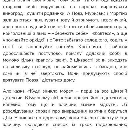
старших синів вирушають на воронах вирощувати
виноград і сушити родзинки. А Повз, Муркавка і Мартіна
залишаються пильнувати нору й отримують невеличкий,
але просто чудовий список із шести обов’язкових справ,
найголовніші з яких – «бережіть себе» і «бавтеся», а ще
«поливайте орхідеї, не їжте забагато солодкого, ходіть у
гості та запрошуйте гостей». Кротенята і зайченя
дорослішають поступово, помалу додаючи «собі в
молоко кілька крапель кави». З цікавості вони виходять
на «слизьку стежку», познайомившись із бандою, але
самі ж із неї звертають. Вони придумують спосіб
врятувати Повза і дістатися дому.
Але казка «Куди зникло море» – перш за все цікавий
детектив. В Буковому лісі немає професійного детектива,
напевно, тому що й злочини майже відсутні. За
розслідування справи про викрадення картини беруться
діти. У них все по-дорослому: вони малюють карту місця
злочину, складають список із трьох підозрюваних,