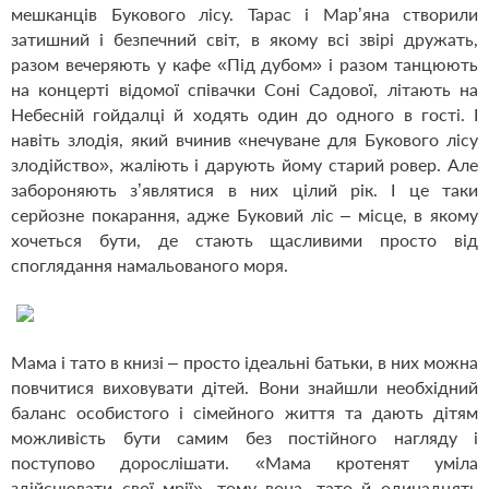
мешканців Букового лісу. Тарас і Мар’яна створили
затишний і безпечний світ, в якому всі звірі дружать,
разом вечеряють у кафе «Під дубом» і разом танцюють
на концерті відомої співачки Соні Садової, літають на
Небесній гойдалці й ходять один до одного в гості. І
навіть злодія, який вчинив «нечуване для Букового лісу
злодійство», жаліють і дарують йому старий ровер. Але
забороняють з’являтися в них цілий рік. І це таки
серйозне покарання, адже Буковий ліс – місце, в якому
хочеться бути, де стають щасливими просто від
споглядання намальованого моря.
Мама і тато в книзі – просто ідеальні батьки, в них можна
повчитися виховувати дітей. Вони знайшли необхідний
баланс особистого і сімейного життя та дають дітям
можливість бути самим без постійного нагляду і
поступово дорослішати. «Мама кротенят уміла
здійснювати свої мрії», тому вона, тато й одинадцять