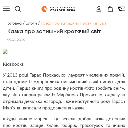
/
/
Головна
Блоги
Казка про затишний кротячий світ
Казка про затишний кротячий світ
09.01.2015
Кidsbooks
У 2013 році Тарас Прохасько, лауреат численних премій,
став одним із «дорослих» письменників, які пишуть для
дітей. Перша книга про родину кротів «Хто зробить сніг»,
яку він створив разом із Мар’яною Прохасько, одразу ж
отримала декілька нагород. І вже наступного року Тарас і
Мар’яна написали продовження казки.
«Куди зникло море» – це весела, добра казка-детектив
про кротів, зайців, білок, бобрів, трясогузок та інших