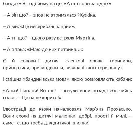
банда?» Я тоді йому на це: «А що вони за одні?»
– А він що? – знов не втрималася Жужіка.
– А він: «Це несерйозні пацани».
– А ти що? – цього разу встряла Мартіна.
– А я така: «Маю до них питання…»
Є й соковиті дитячі сленгові слова: тирипири,
припертися, прикандичити, викапані гангстери, капут.
І смішна «бандиківська мова», якою розмовляють кабани:
«Альо! Пацани! Ви шо! – почули вони позад себе чийсь
голос. – Це наше корито!»
Ілюстрації до казки намалювала Мар’яна Прохасько.
Вони схожі на дитячі малюнки, добрі, прості й милі, –
саме те, що треба для дитячої книжки.