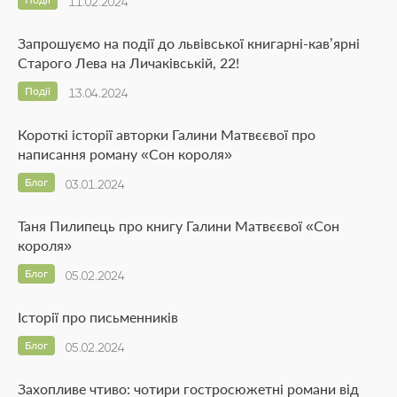
11.02.2024
Запрошуємо на події до львівської книгарні-кав’ярні
Старого Лева на Личаківській, 22!
Події
13.04.2024
Короткі історії авторки Галини Матвєєвої про
написання роману «Сон короля»
Блог
03.01.2024
Таня Пилипець про книгу Галини Матвєєвої «Сон
короля»
Блог
05.02.2024
Історії про письменників
Блог
05.02.2024
Захопливе чтиво: чотири гостросюжетні романи від