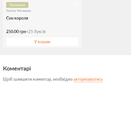
Паперова
Галина Матвєєва
Сон короля
250.00 грн
+
25
буксів
У кошик
Коментарі
Щоб залишити коментар, необхідно
авторизуватись