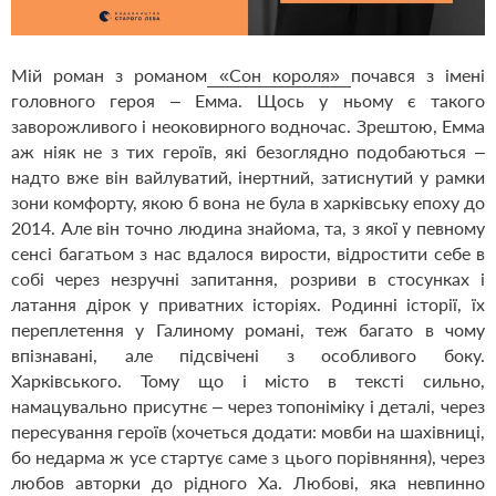
Мій роман з романом
«Сон короля»
почався з імені
головного героя – Емма. Щось у ньому є такого
заворожливого і неоковирного водночас. Зрештою, Емма
аж ніяк не з тих героїв, які безоглядно подобаються –
надто вже він вайлуватий, інертний, затиснутий у рамки
зони комфорту, якою б вона не була в харківську епоху до
2014. Але він точно людина знайома, та, з якої у певному
сенсі багатьом з нас вдалося вирости, відростити себе в
собі через незручні запитання, розриви в стосунках і
латання дірок у приватних історіях. Родинні історії, їх
переплетення у Галиному романі, теж багато в чому
впізнавані, але підсвічені з особливого боку.
Харківського. Тому що і місто в тексті сильно,
намацувально присутнє – через топоніміку і деталі, через
пересування героїв (хочеться додати: мовби на шахівниці,
бо недарма ж усе стартує саме з цього порівняння), через
любов авторки до рідного Ха. Любові, яка невпинно