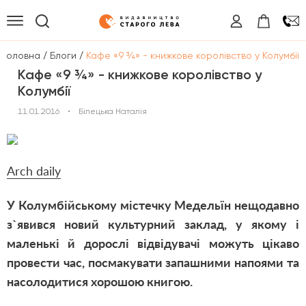
/
/
Головна
Блоги
Кафе «9 ¾» - книжкове королівство у Колумбії
Кафе «9 ¾» - книжкове королівство у
Колумбії
11.01.2016
•
Білецька Наталія
Arch daily
У Колумбійському містечку Медельїн нещодавно
з`явився новий культурний заклад, у якому і
маленькі й дорослі відвідувачі можуть цікаво
провести час, посмакувати запашними напоями та
насолодитися хорошою книгою.