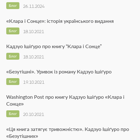
Блог
26.11.2024
«Клара і Сонце»: історія українського видання
Блог
18.10.2021
Кадзуо Ішіґуро про книгу “Клара і Сонце”
Блог
18.10.2021
«Безутішні». Уривок із роману Кадзуо Ішіґуро
Блог
19.10.2021
Washington Post про книгу Кадзуо Ішіґуро «Клара і
Сонце»
Блог
20.10.2021
«Ця книга затягує тривожністю». Кадзуо Ішіґуро про
«Безутішних»