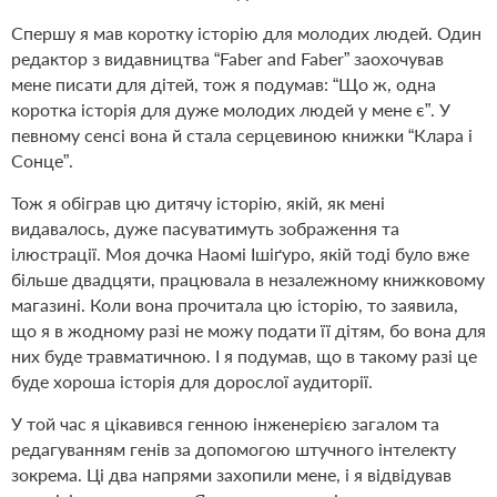
Спершу я мав коротку історію для молодих людей. Один
редактор з видавництва “Faber and Faber” заохочував
мене писати для дітей, тож я подумав: “Що ж, одна
коротка історія для дуже молодих людей у мене є”. У
певному сенсі вона й стала серцевиною книжки “Клара і
Сонце”.
Тож я обіграв цю дитячу історію, якій, як мені
видавалось, дуже пасуватимуть зображення та
ілюстрації. Моя дочка Наомі Ішіґуро, якій тоді було вже
більше двадцяти, працювала в незалежному книжковому
магазині. Коли вона прочитала цю історію, то заявила,
що я в жодному разі не можу подати її дітям, бо вона для
них буде травматичною. І я подумав, що в такому разі це
буде хороша історія для дорослої аудиторії.
У той час я цікавився генною інженерією загалом та
редагуванням генів за допомогою штучного інтелекту
зокрема. Ці два напрями захопили мене, і я відвідував