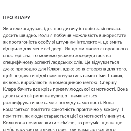
ПРО КЛАРУ
Як я вже згадував, ідея про дитячу історію закінчилась
досить швидко. Коли я побачив можливість використати
як протагоніста особу зі штучним інтелектом, це вмить
відкрило для мене всі двері. Якщо ми маємо стороннього
спостерігача, то можемо уважно зосередитись на
специфічному аспекті людських слів. Це відчувається
дуже природно для Клари, адже вона створена для того,
щоб не давати підліткам почуватись самотніми. І таких,
як вона, виробляють із комерційною метою. Спершу
Клара бачить все крізь призму людської самотності. Вона
дивиться з вітрини на вулицю і намагається
розшифрувати все саме з погляду самотності. Вона
намагається помітити самотність практично у всьому.
І
помітити, як люди стараються цієї самотності уникнути.
Коли вона починає жити з сім’єю, то розуміє, що на цю
сім’ю насувається якесь горе, тож намагається його