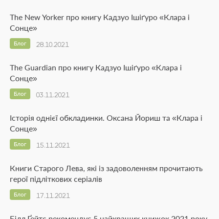
The New Yorker про книгу Кадзуо Ішіґуро «Клара і
Сонце»
Блог
28.10.2021
The Guardian про книгу Кадзуо Ішіґуро «Клара і
Сонце»
Блог
03.11.2021
Історія однієї обкладинки. Оксана Йориш та «Клара і
Сонце»
Блог
15.11.2021
Книги Старого Лева, які із задоволенням прочитають
герої підліткових серіалів
Блог
17.11.2021
Білл Ґейтс рекомендує 5 найкращих книжок 2021 року,