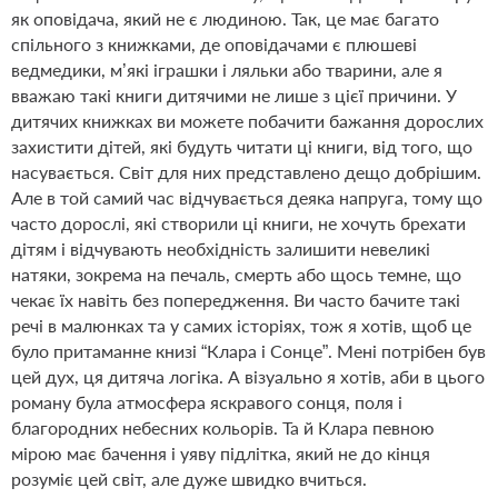
як оповідача, який не є людиною. Так, це має багато
спільного з книжками, де оповідачами є плюшеві
ведмедики, м’які іграшки і ляльки або тварини, але я
вважаю такі книги дитячими не лише з цієї причини. У
дитячих книжках ви можете побачити бажання дорослих
захистити дітей, які будуть читати ці книги, від того, що
насувається. Світ для них представлено дещо добрішим.
Але в той самий час відчувається деяка напруга, тому що
часто дорослі, які створили ці книги, не хочуть брехати
дітям і відчувають необхідність залишити невеликі
натяки, зокрема на печаль, смерть або щось темне, що
чекає їх навіть без попередження. Ви часто бачите такі
речі в малюнках та у самих історіях, тож я хотів, щоб це
було притаманне книзі “Клара і Сонце”. Мені потрібен був
цей дух, ця дитяча логіка. А візуально я хотів, аби в цього
роману була атмосфера яскравого сонця, поля і
благородних небесних кольорів. Та й Клара певною
мірою має бачення і уяву підлітка, який не до кінця
розуміє цей світ, але дуже швидко вчиться.