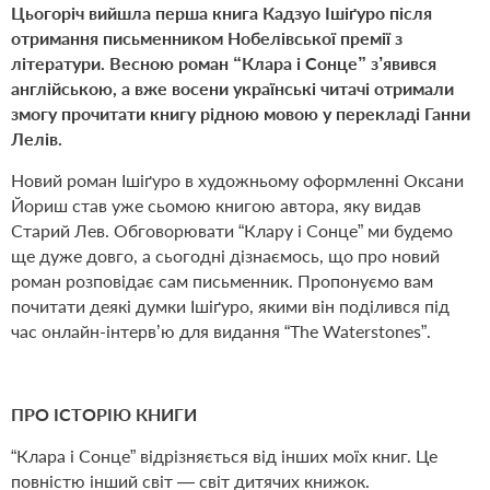
Цьогоріч вийшла перша книга Кадзуо Ішіґуро після
отримання письменником Нобелівської премії з
літератури. Весною роман “Клара і Сонце” з’явився
англійською, а вже восени українські читачі отримали
змогу прочитати книгу рідною мовою у перекладі Ганни
Лелів.
Новий роман Ішіґуро в художньому оформленні Оксани
Йориш став уже сьомою книгою автора, яку видав
Старий Лев. Обговорювати “Клару і Сонце” ми будемо
ще дуже довго, а сьогодні дізнаємось, що про новий
роман розповідає сам письменник. Пропонуємо вам
почитати деякі думки Ішіґуро, якими він поділився під
час онлайн-інтерв’ю для видання “The Waterstones”.
ПРО ІСТОРІЮ КНИГИ
“Клара і Сонце” відрізняється від інших моїх книг. Це
повністю інший світ — світ дитячих книжок.