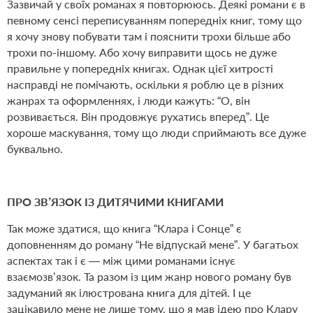
Зазвичай у своїх романах я повторююсь. Деякі романи є в
певному сенсі переписуванням попередніх книг, тому що
я хочу знову побувати там і пояснити трохи більше або
трохи по-іншому. Або хочу виправити щось не дуже
правильне у попередніх книгах. Однак цієї хитрості
насправді не помічають, оскільки я роблю це в різних
жанрах та оформленнях, і люди кажуть: “О, він
розвивається. Він продовжує рухатись вперед”. Це
хороше маскування, тому що люди сприймають все дуже
буквально.
ПРО ЗВ’ЯЗОК ІЗ ДИТЯЧИМИ КНИГАМИ
Так може здатися, що книга “Клара і Сонце” є
доповненням до роману “Не відпускай мене”. У багатьох
аспектах так і є — між цими романами існує
взаємозв’язок. Та разом із цим жанр нового роману був
задуманий як ілюстрована книга для дітей. І це
зацікавило мене не лише тому, що я мав ідею про Клару