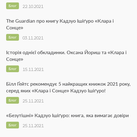
Блог
22.10.2021
The Guardian про книгу Кадзуо Ішіґуро «Клара і
Сонце»
Блог
03.11.2021
Історія однієї обкладинки. Оксана Йориш та «Клара і
Сонце»
Блог
15.11.2021
Білл Ґейтс рекомендує 5 найкращих книжок 2021 року,
серед яких «Клара і Сонце» Кадзуо Ішіґуро!
Блог
25.11.2021
«Безутішні» Кадзуо Ішіґуро: книга, яка вимагає довіри
Блог
25.11.2021