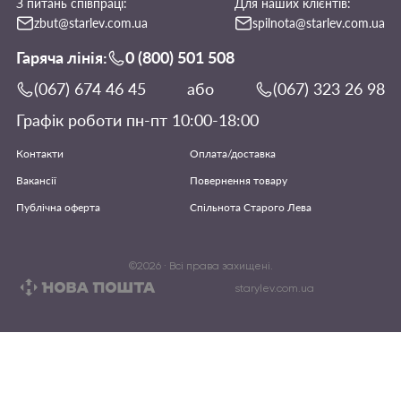
З питань співпраці:
Для наших клієнтів:
zbut@starlev.com.ua
spilnota@starlev.com.ua
Гаряча лінія:
0 (800) 501 508
(067) 674 46 45
або
(067) 323 26 98
Графік роботи пн-пт 10:00-18:00
Контакти
Оплата/доставка
Вакансії
Повернення товару
Публічна оферта
Спільнота Старого Лева
©
2026
· Всі права захищені.
starylev.com.ua