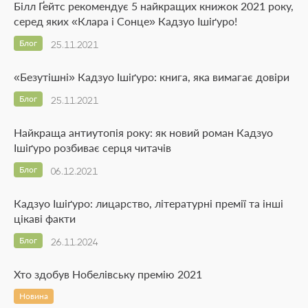
Білл Ґейтс рекомендує 5 найкращих книжок 2021 року,
серед яких «Клара і Сонце» Кадзуо Ішіґуро!
Блог
25.11.2021
«Безутішні» Кадзуо Ішіґуро: книга, яка вимагає довіри
Блог
25.11.2021
Найкраща антиутопія року: як новий роман Кадзуо
Ішіґуро розбиває серця читачів
Блог
06.12.2021
Кадзуо Ішіґуро: лицарство, літературні премії та інші
цікаві факти
Блог
26.11.2024
Хто здобув Нобелівську премію 2021
Новина