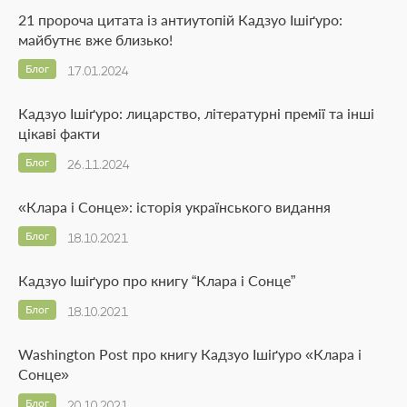
21 пророча цитата із антиутопій Кадзуо Ішіґуро:
майбутнє вже близько!
Блог
17.01.2024
Кадзуо Ішіґуро: лицарство, літературні премії та інші
цікаві факти
Блог
26.11.2024
«Клара і Сонце»: історія українського видання
Блог
18.10.2021
Кадзуо Ішіґуро про книгу “Клара і Сонце”
Блог
18.10.2021
Washington Post про книгу Кадзуо Ішіґуро «Клара і
Сонце»
Блог
20.10.2021