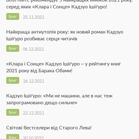
серед яких «Клара і Сонце» Кадзуо Ішіґуро!
Блог
25.11.2021
Найкраща антиутопія року: як новий роман Кадзуо
Ішіґуро розбиває серця читачів
Блог
06.12.2021
«Клара і Сонце» Кадзуо Ішіґуро – у рейтингу книг
2021 року від Барака Обами!
Блог
16.12.2021
Кадзуо Ішіґуро: «Ми не машини, але в нас теж
запрограмовано дещо сильне»
Блог
22.12.2021
Світові бестселери від Старого Лева!
Блог
20.10.2022