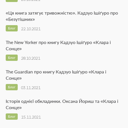
«Ця книга затягує тривожністю». Кадзуо Ішіґуро про
«Безутішних»
Блог
22.10.2021
The New Yorker про книгу Кадзуо Ішіґуро «Клара і
Сонце»
Блог
28.10.2021
The Guardian про книгу Кадзуо Ішіґуро «Клара і
Сонце»
Блог
03.11.2021
Історія однієї обкладинки. Оксана Йориш та «Клара і
Сонце»
Блог
15.11.2021