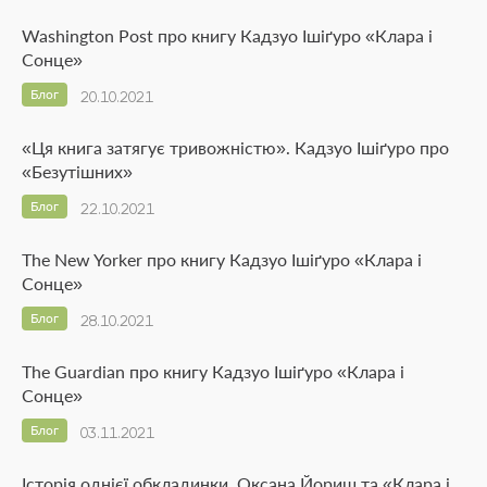
Washington Post про книгу Кадзуо Ішіґуро «Клара і
Сонце»
Блог
20.10.2021
«Ця книга затягує тривожністю». Кадзуо Ішіґуро про
«Безутішних»
Блог
22.10.2021
The New Yorker про книгу Кадзуо Ішіґуро «Клара і
Сонце»
Блог
28.10.2021
The Guardian про книгу Кадзуо Ішіґуро «Клара і
Сонце»
Блог
03.11.2021
Історія однієї обкладинки. Оксана Йориш та «Клара і