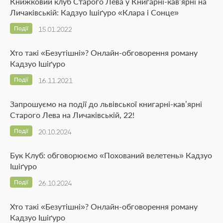
Книжковий клуб Старого Лева у Книгарні-кав’ярні на
Личаківській: Кадзуо Ішіґуро «Клара і Сонце»
Події
15.01.2022
Хто такі «Безутішні»? Онлайн-обговорення роману
Кадзуо Ішіґуро
Події
16.11.2021
Запрошуємо на події до львівської книгарні-кав’ярні
Старого Лева на Личаківській, 22!
Події
20.10.2024
Бук Клуб: обговорюємо «Похований велетень» Кадзуо
Ішіґуро
Події
26.10.2024
Хто такі «Безутішні»? Онлайн-обговорення роману
Кадзуо Ішіґуро