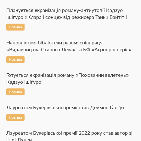
Планується екранізація роману-антиутопії Кадзуо
Ішіґуро «Клара і сонце» від режисера Тайки Вайтіті!
Новина
Наповнюємо бібліотеки разом: співпраця
«Видавництва Старого Лева» та БФ «Агропросперіс»
Новина
Готується екранізація роману «Похований велетень»
Кадзуо Ішіґуро
Новина
Лауреатом Букерівської премії став Деймон Ґалґут
Новина
Лауреатом Букерівської премії 2022 року став автор зі
Шрі-Ланки