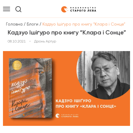
/
/
Головна
Блоги
Кадзуо Ішіґуро про книгу “Клара і Сонце”
Кадзуо Ішіґуро про книгу “Клара і Сонце”
08.10.2021
•
Дронь Артур