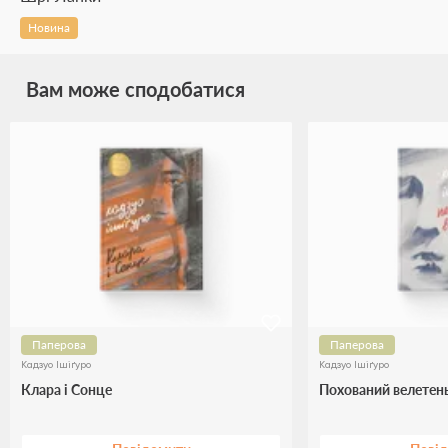
Новина
Вам може сподобатися
Паперова
Паперова
Кадзуо Ішіґуро
Кадзуо Ішіґуро
Клара і Сонце
Похований велетен