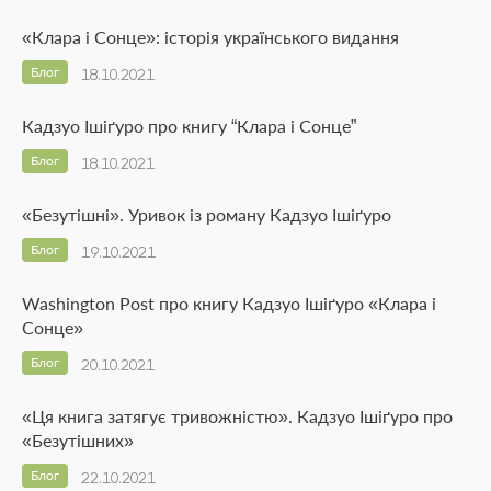
«Клара і Сонце»: історія українського видання
Блог
18.10.2021
Кадзуо Ішіґуро про книгу “Клара і Сонце”
Блог
18.10.2021
«Безутішні». Уривок із роману Кадзуо Ішіґуро
Блог
19.10.2021
Washington Post про книгу Кадзуо Ішіґуро «Клара і
Сонце»
Блог
20.10.2021
«Ця книга затягує тривожністю». Кадзуо Ішіґуро про
«Безутішних»
Блог
22.10.2021