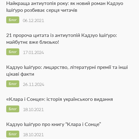
Найкраща антиутопія року: як новий роман Кадзуо
Ішіґуро розбиває серця читачів
Блог
06.12.2021
21 пророча цитата із антиутопій Кадзуо Ішіґуро:
майбутнє вже близько!
Блог
17.01.2024
Кадзуо Ішіґуро: лицарство, літературні премії та інші
цікаві факти
Блог
26.11.2024
«Клара і Сонце»: історія українського видання
Блог
18.10.2021
Кадзуо Ішіґуро про книгу “Клара і Сонце”
Блог
18.10.2021