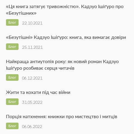
«Ця книга затягує тривожністю». Кадзуо Ішіґуро про
«Безутішних»
Блог
22.10.2021
«Безутішні» Кадзуо Ішіґуро: книга, яка вимагає довіри
Блог
25.11.2021
Найкраща антиутопія року: як новий роман Кадзуо
Ішіґуро розбиває серця читачів
Блог
06.12.2021
Жити та кохати під час війни
Блог
31.05.2022
Порція натхнення: книжки про мистецтво і митців
Блог
06.06.2022