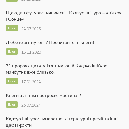
Ще один футуристичний світ Кадзуо Ішіґуро – «Клара
і Сонце»
Блог
24.07.2023
Любите антиутопії? Прочитайте ці книги!
Блог
15.11.2023
21 пророча цитата із антиутопій Кадзуо Ішіґуро:
майбутнє вже близько!
Блог
17.01.2024
Книги з літнім настроєм. Частина 2
Блог
26.07.2024
Кадзуо Ішіґуро: лицарство, літературні премії та інші
цікаві факти