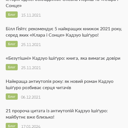
Сонце»
Блог
15.11.2021
Білл Ґейтс рекомендує 5 найкращих книжок 2021 року,
серед яких «Клара і Сонце» Кадзуо Ішіґуро!
Блог
25.11.2021
«Безутішні» Кадзуо Ішіґуро: книга, яка вимагає довіри
Блог
25.11.2021
Найкраща антиутопія року: як новий роман Кадзуо
Ішіґуро розбиває серця читачів
Блог
06.12.2021
21 пророча цитата із антиутопій Кадзуо Ішіґуро:
майбутнє вже близько!
Блог
17.01.2024