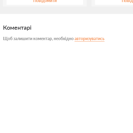
Повідомити
Пові
Коментарі
Щоб залишити коментар, необхідно
авторизуватись