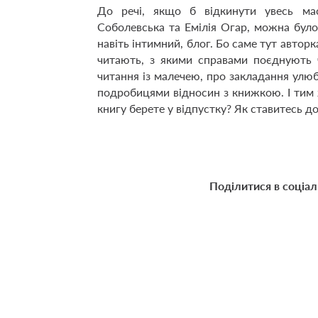
До речі, якщо б відкинути увесь ма
Соболевська та Емілія Огар, можна було
навіть інтимний, блог. Бо саме тут авторк
читають, з якими справами поєднують 
читання із малечею, про закладання улюб
подробицями відносин з книжкою. І тим 
книгу берете у відпустку? Як ставитесь д
Поділитися в соціа