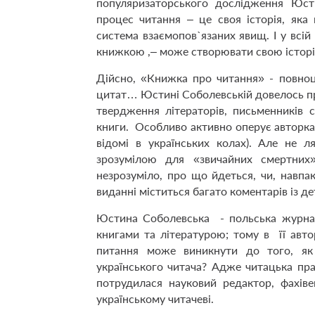
популяризаторського дослідження Юсти
процес читання – це своя історія, яка 
система взаємопов`язаних явищ. І у всій 
книжкою
,
– може створювати свою історія
Дійсно, «Книжка про читання» - повноц
цитат… Юстині Соболевській довелось прос
твердження літераторів, письменників с
книги. Особливо активно оперує авторка 
відомі в українських колах). Але не 
зрозумілою для «звичайних смертни
незрозуміло, про що йдеться, чи, навпа
виданні міститься багато коментарів із 
Юстина Соболевська - польська журна
книгами та літературою; тому в її авто
питання може виникнути до того, як
українського читача? Адже читацька пра
потрудилася науковий редактор, фахів
українському читачеві.