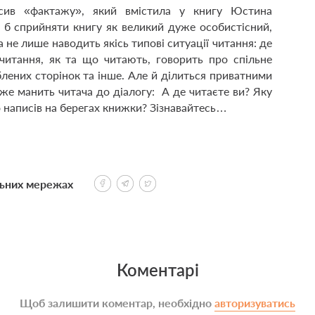
сив «фактажу», який вмістила у книгу Юстина
 б сприйняти книгу як великий дуже особистісний,
а не лише наводить якісь типові ситуації читання: де
читання, як та що читають, говорить про спільне
лених сторінок та інше. Але й ділиться приватними
же манить читача до діалогу: А де читаєте ви? Яку
о написів на берегах книжки? Зізнавайтесь…
льних мережах
Коментарі
Щоб залишити коментар, необхідно
авторизуватись