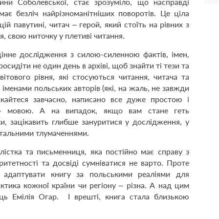
ни Соболевської, стає зрозуміло, що насправді
має безліч найрізноманітніших поворотів. Це ціла
цій павутині, читач – герой, який стоїть на рівних з
, свою ниточку у плетиві читання.
інне дослідження з силою-силенною фактів, імен,
идіти не один день в архіві, щоб знайти ті тези та
вітового рівня, які стосуються читання, читача та
іменами польських авторів (які
, на жаль,
не завжди
лякайтеся завчасно, написано все дуже простою і
х» мовою. А на випадок, якщо вам стане геть
ки, зацікавить глибше зануритися у дослідження, у
детальними тлумаченнями.
лістка та письменниця, яка
пост
і
йно
має справу з
ритетності та досвіді сумніватися не варто. Проте
 адаптувати книгу за польськими реаліями для
ктика кожної країни чи регіону – різна. А над цим
ець Емілія Огар. І врешті, книга стала близькою