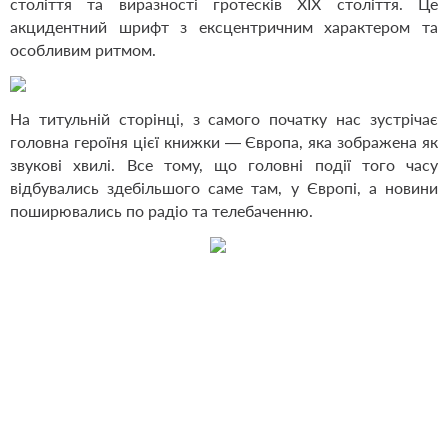
століття та виразності гротесків XIX століття. Це
акцидентний шрифт з ексцентричним характером та
особливим ритмом.
На титульній сторінці, з самого початку нас зустрічає
головна героїня цієї книжки — Європа, яка зображена як
звукові хвилі. Все тому, що головні події того часу
відбувались здебільшого саме там, у Європі, а новини
поширювались по радіо та телебаченню.