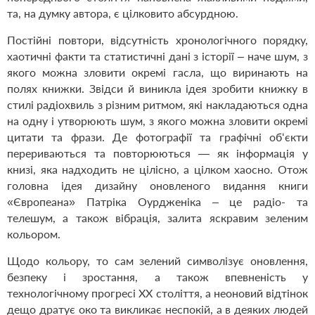
та, на думку автора, є цілковито абсурдною.
Постійні повтори, відсутність хронологічного порядку,
хаотичні факти та статистичні дані з історії – наче шум, з
якого можна зловити окремі гасла, що виринають на
полях книжки. Звідси й виникла ідея зробити книжку в
стилі радіохвиль з різним ритмом, які накладаються одна
на одну і утворюють шум, з якого можна зловити окремі
цитати та фрази. Де фотографії та графічні об‘єкти
перериваються та повторюються — як інформація у
книзі, яка надходить не цілісно, а цілком хаосно. Отож
головна ідея дизайну оновленого видання книги
«Європеана» Патріка Оурдженіка – це радіо- та
телешум, а також вібрація, залита яскравим зеленим
кольором.
Щодо кольору, то сам зелений символізує оновлення,
безпеку і зростання, а також впевненість у
технологічному прогресі ХХ століття, а неоновий відтінок
дещо дратує око та викликає неспокій, а в деяких людей