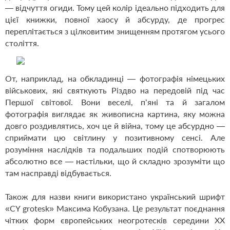
— відчуття огиди. Тому цей колір ідеально підходить для
цієї книжки, повної хаосу й абсурду, де прогрес
переплітається з цілковитим знищенням протягом усього
століття.
От, наприклад, на обкладинці — фотографія німецьких
військових, які святкують Різдво на передовій під час
Першої світової. Вони веселі, п‘яні та й загалом
фотографія виглядає як живописна картина, яку можна
довго роздивлятись, хоч це й війна, тому це абсурдно —
сприймати цю світлину у позитивному сенсі. Але
розуміння наслідків та подальших подій спотворюють
абсолютно все — настільки, що й складно зрозуміти що
там насправді відбувається.
Також для назви книги використано український шрифт
«CY grotesk» Максима Кобузана. Це результат поєднання
чітких форм європейських неогротесків середини ХХ