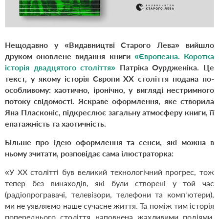
Нещодавно у «Видавництві Старого Лева» вийшло
друком оновлене видання книги
«Європеана. Коротка
історія двадцятого століття»
Патріка Оурдженіка. Це
текст, у якому історія Європи XX століття подана по-
особливому: хаотично, іронічно, у вигляді нестримного
потоку свідомості. Яскраве оформлення, яке створила
Яна Пласконіс, підкреслює загальну атмосферу книги, її
епатажність та хаотичність.
Більше про ідею оформлення та сенси, які можна в
ньому зчитати, розповідає сама ілюстраторка:
«У ХХ столітті був великий технологічний прогрес, тож
тепер без винаходів, які були створені у той час
(радіопрогравачі, телевізори, телефони та комп‘ютери),
ми не уявляємо наше сучасне життя. Та поміж тим історія
попереднього століття наповнена жахливими подіями,