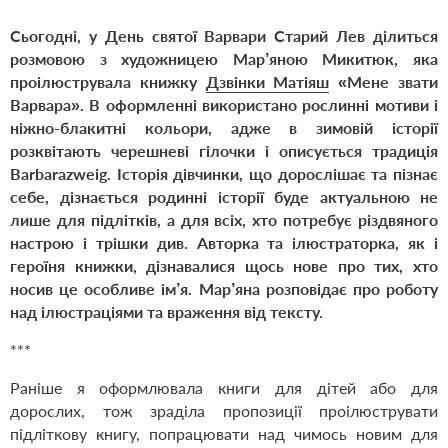
Сьогодні, у День святої Варвари Старий Лев ділиться
розмовою з художницею Мар’яною Микитюк, яка
проілюструвала книжку
Дзвінки Матіяш
«
Мене звати
Варвара
». В оформленні використано рослинні мотиви і
ніжно-блакитні кольори, адже в зимовій історії
розквітають черешневі гілочки і описується традиція
Barbarazweig
. Історія дівчинки, що дорослішає та пізнає
себе, дізнається родинні історії буде актуальною не
лише для підлітків, а для всіх, хто потребує різдвяного
настрою і трішки див. Авторка та ілюстраторка, як і
героїня книжки, дізнавалися щось нове про тих, хто
носив це особливе ім’я. Мар’яна розповідає про роботу
над ілюстраціями та враження від тексту.
***
Раніше я оформлювала книги для дітей або для
дорослих, тож зраділа пропозиції проілюструвати
підліткову книгу, попрацювати над чимось новим для