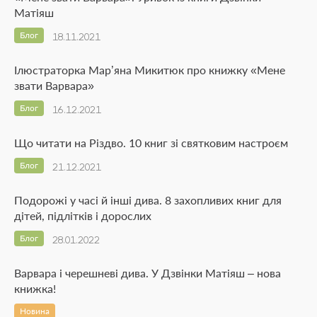
Матіяш
Блог
18.11.2021
Ілюстраторка Мар’яна Микитюк про книжку «Мене
звати Варвара»
Блог
16.12.2021
Що читати на Різдво. 10 книг зі святковим настроєм
Блог
21.12.2021
Подорожі у часі й інші дива. 8 захопливих книг для
дітей, підлітків і дорослих
Блог
28.01.2022
Варвара і черешневі дива. У Дзвінки Матіяш – нова
книжка!
Новина