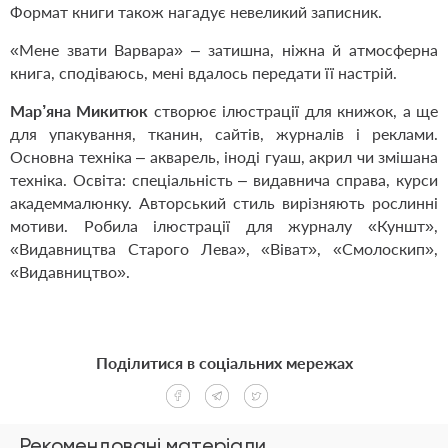
Формат книги також нагадує невеликий записник.
«Мене звати Варвара» – затишна, ніжна й атмосферна
книга, сподіваюсь
,
мені вдалось передати її настрій
.
Мар’яна Микитюк
створює ілюстрації для
книжок, а ще
для упакування
, тканин, сайтів, журналів і реклами.
Основна техніка – акварель, іноді гуаш, акрил чи змішана
техніка. Освіта: спеціальність – видавнича справа, курси
академмалюнку.
Авторський стиль вирізняють рослинні
мотиви
. Робила ілюстрації для журналу «Куншт»,
«Видавництва Старого Лева»,
«Віват», «Смолоскип»,
«Видавництв
о
»
.
Поділитися в соціальних мережах
Рекомендовані матеріали