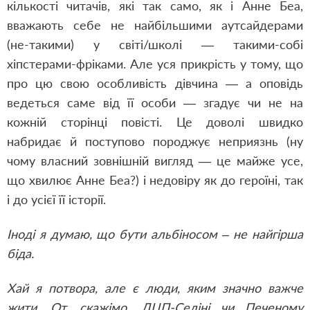
кількості читачів, які так само, як і Анне Беа,
вважають себе не найбільшими аутсайдерами
(не-такими) у світі/школі — такими-собі
хіпстерами-фріками. Але уся прикрість у тому, що
про цю свою особливість дівчина — а оповідь
ведеться саме від її особи — згадує чи не на
кожній сторінці повісті. Це доволі швидко
набридає й поступово породжує неприязнь (ну
чому власний зовнішній вигляд — це майже усе,
що хвилює Анне Беа?) і недовіру як до героїні, так
і до усієї її історії.
Іноді я думаю, що бути альбіносом – не найгірша
біда.
Хай я потвора, але є люди, яким значно важче
жити. От, скажімо, ДЦП-Селіні чи Печеному