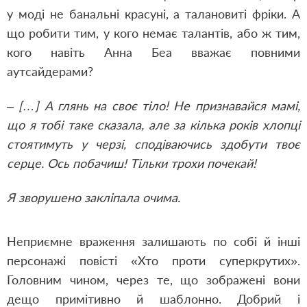
у моді не банальні красуні, а талановиті фріки. А
що робити тим, у кого немає талантів, або ж тим,
кого навіть Анна Беа вважає повними
аутсайдерами?
– […] А глянь на своє тіло! Не признавайся мамі,
що я тобі таке сказала, але за кілька років хлопці
стоятимуть у черзі, сподіваючись здобути твоє
серце. Ось побачиш! Тільки трохи почекай!
Я зворушено закліпала очима.
Неприємне враження залишають по собі й інші
персонажі повісті «Хто проти суперкрутих».
Головним чином, через те, що зображені вони
дещо примітивно й шаблонно. Добрий і