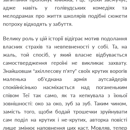
адже навіть у голівудських комедіях та
мелодрамах про життя школярів подібні сюжети
потроху відходять у забуття.
Велику роль у цій історії відіграє мотив подолання
власних страхів та невпевненості у собі. Та, на
жаль, той спосіб, у який власне відбувається
самоствердження героїні не викликає захвату.
Знайшовши “ахіллесову п’яту” своїх крутих ворогів
маленька об’єднана армія аутсайдерів
спокійнісінько насміхається над поганеньким
співом Теї так само, як та кепкувала з їхньої
зовнішності: око за око, зуб за зуб. Таким чином,
замість того, щоби бодай трошечки зруйнувати
сам поділ на крутих і не-крутих, авторка повісті
лише змінює наповнення цих каст. Мовляв, тепер