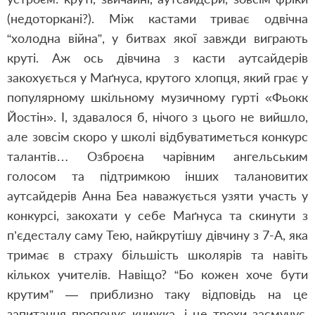
(недоторкані?). Між кастами триває одвічна
“холодна війна”, у битвах якої завжди виграють
круті. Аж ось дівчина з касти аутсайдерів
закохується у Маґнуса, крутого хлопця, який грає у
популярному шкільному музичному гурті «Фьокк
Йостін». І, здавалося б, нічого з цього не вийшло,
але зовсім скоро у школі відбуватиметься конкурс
талантів… Озброєна чарівним ангельським
голосом та підтримкою інших талановитих
аутсайдерів Анна Беа наважується узяти участь у
конкурсі, закохати у себе Маґнуса та скинути з
п’єдесталу саму Тею, найкрутішу дівчину з 7-А, яка
тримає в страху більшість школярів та навіть
кількох учителів. Навіщо? “Бо кожен хоче бути
крутим” — приблизно таку відповідь на це
запитання пропонує книжка, і це трохи засмучує,