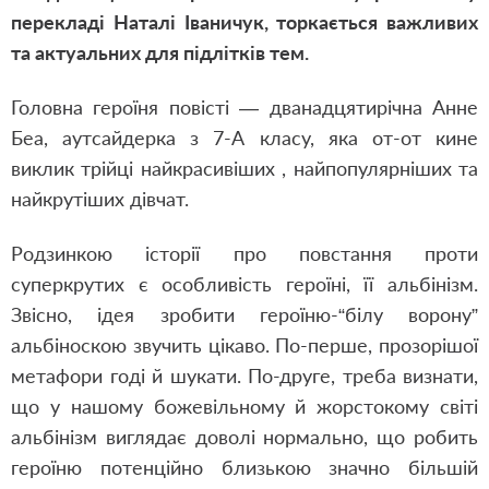
перекладі Наталі Іваничук, торкається важливих
та актуальних для підлітків тем.
Головна героїня повісті — дванадцятирічна Анне
Беа, аутсайдерка з 7-А класу, яка от-от кине
виклик трійці найкрасивіших , найпопулярніших та
найкрутіших дівчат.
Родзинкою історії про повстання проти
суперкрутих є особливість героїні, її альбінізм.
Звісно, ідея зробити героїню-“білу ворону”
альбіноскою звучить цікаво. По-перше, прозорішої
метафори годі й шукати. По-друге, треба визнати,
що у нашому божевільному й жорстокому світі
альбінізм виглядає доволі нормально, що робить
героїню потенційно близькою значно більшій