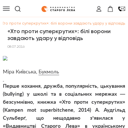
«Хто проти суперкрутих»: білі ворони завдають удару у відповідь
«Хто проти суперкрутих»: білі ворони
завдають удару у відповідь
08.07.2016
Міра Київська,
Букмоль
Перше кохання, дружба, популярність, цькування
(bullying) у школі та в соціальних мережах —
безсумнівно, книжка «Хто проти суперкрутих»
(Kampen mot superbitchene, 2014) А. Аудгільд
Сульберґ, що нещодавно з’явилася у
«Видавництві Старого Лева» в українському