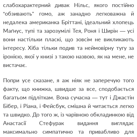
слабохарактерний дивак Нільс, якого постійно
“обзивають” гомо, аж занадно легковажна й
недалека американка Бріттані, ідеальний хлопець
Маґнус, тупі та зарозумілі Тея, Роня і Ширін — усі
вони настільки пласкі, що зовсім не викликають
інтересу. Хіба тільки подив та неймовірну тугу за
іронією, якої у книзі з такою назвою, як на мене, не
вистачає.
Попри усе сказане, я аж ніяк не заперечую того
факту, що книжка, швидше за все, сподобається
багатьом підліткам. Вона сучасна — тут і Джастін
Бібер, і Ріана, і Фейсбук, смішна й читається легко
та швидко. До того ж, із чарівною обкладинкою від
Анастасії Стефурак видання виглядає
максимально симпатично та привабливо для