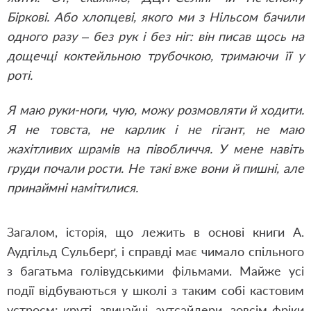
Біркові. Або хлопцеві, якого ми з Нільсом бачили
одного разу – без рук і без ніг: він писав щось на
дощечці коктейльною трубочкою, тримаючи її у
роті.
Я маю руки-ноги, чую, можу розмовляти й ходити.
Я не товста, не карлик і не гігант, не маю
жахітливих шрамів на півобличчя. У мене навіть
груди почали рости. Не такі вже вони й пишні, але
принаймні намітилися.
Загалом, історія, що лежить в основі книги А.
Аудгільд Сульберґ, і справді має чимало спільного
з багатьма голівудськими фільмами. Майже усі
події відбуваються у школі з таким собі кастовим
устроєм: круті, звичайні, аутсайдери, зовсім фріки