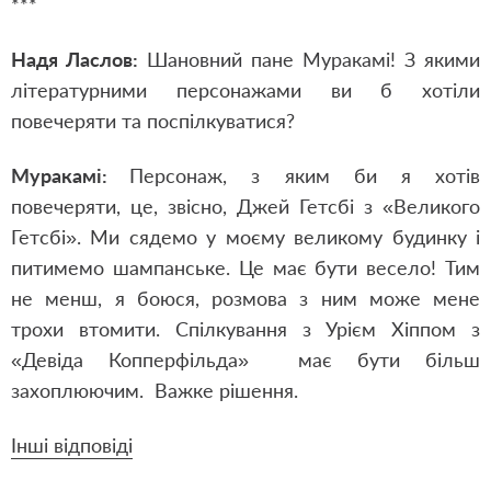
***
Надя Ласлов:
Шановний пане Муракамі! З якими
літературними персонажами ви б хотіли
повечеряти та поспілкуватися?
Муракамі:
Персонаж, з яким би я хотів
повечеряти, це, звісно, Джей Гетсбі з «Великого
Гетсбі». Ми сядемо у моєму великому будинку і
питимемо шампанське. Це має бути весело! Тим
не менш, я боюся, розмова з ним може мене
трохи втомити. Спілкування з Урієм Хіппом з
«Девіда Копперфільда» має бути більш
захоплюючим. Важке рішення.
Інші відповіді