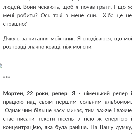
людей. Вони чекають, щоб я почав грати. І що ж
мені робити? Ось такі в мене сни. Хіба це не
страшно?
Дякую за читання моїх книг. Я сподіваюся, що мої
розповіді значно кращі, ніж мої сни.
***
Мортен, 22 роки, репер:
Я - німецький репер і
працюю над своїм першим сольним альбомом.
Однак чим більше часу минає, тим важче і важче
стає писати тексти пісень з тією ж енергією і
концентрацією, яка була раніше. На Вашу думку,