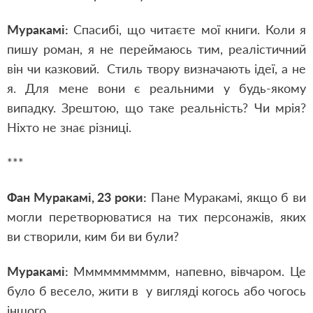
Муракамі:
Спасибі, що читаєте мої книги. Коли я
пишу роман, я не переймаюсь тим, реалістичний
він чи казковий. Стиль твору визначають ідеї, а не
я. Для мене вони є реальними у будь-якому
випадку. Зрештою, що таке реальність? Чи мрія?
Ніхто не знає різниці.
***
Фан Муракамі, 23 роки:
Пане Муракамі, якщо б ви
могли перетворюватися на тих персонажів, яких
ви створили, ким би ви були?
Муракамі:
Мммммммммм, напевно, вівчаром. Це
було б весело, жити в у вигляді когось або чогось
іншого.