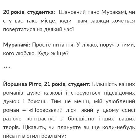
20 років, студентка:
Шановний пане Муракамі, чи
є у вас таке місце, куди вам завжди хочеться
повертатися на деякий час?
Муракамі:
Просте питання. У ліжко, поруч з тими,
кого люблю. Куди ж іще?
***
Йоршива Ріггс, 21 років, студент:
Більшість ваших
романів дуже казкові і стосуються підсвідомих
думок і бажань. Тим не менш, мій улюблений
роман – «Норвезький ліс», який у цьому сенсі
разюче контрастує з більшістю інших ваших
творів. Цікавить, чи плануєте ви ще коли-небудь
писати в стилі реалізму?