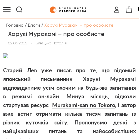
/
/
Головна
Блоги
Харукі Муракамі – про особисте
Харукі Муракамі – про особисте
02.03.2015
•
Білецька Наталія
Старий Лев уже писав про те, що відомий
японський письменник Харукі Муракамі
відповідатиме усім охочим на будь-які запитання
в режимі он-лайн. Минув місяць, відколи
стартував ресурс
Murakami-san no Tokoro
, і автор
вже встиг отримати кілька тисяч запитань із
різних куточків світу. Пропонуємо деякі з
найцікавіших питань та найособистіших