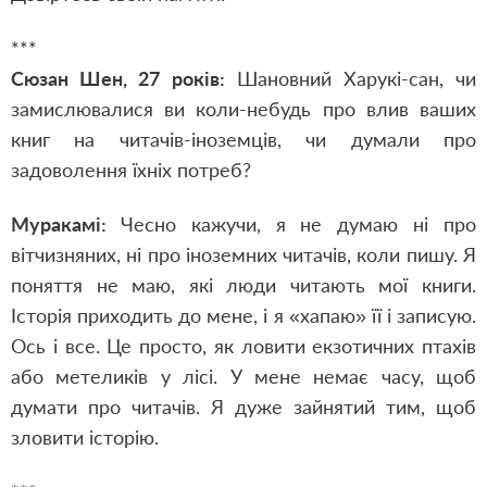
***
Сюзан Шен, 27 років:
Шановний Харукі-сан, чи
замислювалися ви коли-небудь про влив ваших
книг на читачів-іноземців, чи думали про
задоволення їхніх потреб?
Муракамі:
Чесно кажучи, я не думаю ні про
вітчизняних, ні про іноземних читачів, коли пишу. Я
поняття не маю, які люди читають мої книги.
Історія приходить до мене, і я «хапаю» її і записую.
Ось і все. Це просто, як ловити екзотичних птахів
або метеликів у лісі. У мене немає часу, щоб
думати про читачів. Я дуже зайнятий тим, щоб
зловити історію.