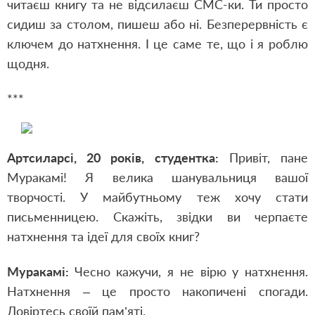
читаєш книгу та не відсилаєш СМС-ки. Ти просто
сидиш за столом, пишеш або ні. Безперервність є
ключем до натхнення. І це саме те, що і я роблю
щодня.
***
Артсиларсі, 20 років, студентка:
Привіт, пане
Муракамі! Я велика шанувальниця вашої
творчості. У майбутньому теж хочу стати
письменницею. Скажіть, звідки ви черпаєте
натхнення та ідеї для своїх книг?
Муракамі:
Чесно кажучи, я не вірю у натхнення.
Натхнення – це просто накопичені спогади.
Довіртесь своїй пам’яті.