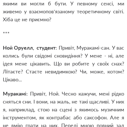
якими ви могли б бути. У певному сенсі, ми
живемо у взаємопов’язаному теоретичному світі.
Хіба це не приємно?
***
Ной Оруелл, студент:
Привіт, Муракамі-сан. У вас
колись були свідомі сновидіння? У мене - ні, але
ідея мене цікавить. Що ви робите у своїх снах?
Літаєте? Стаєте невидимкою? Чи, може, котом?
Цікаво...
Муракамі:
Привіт, Ной. Чесно кажучи, мені рідко
сняться сни. І вони, на жаль, не такі щасливі. У них
я, наприклад, стою на сцені з якимось музичним
інструментом, як контрабас або саксофон. Але я
не вмію грати на них. Переді мною повний зал