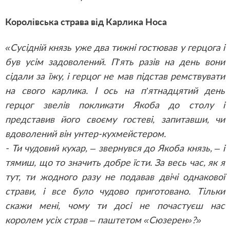
Королівська страва від Карлика Носа
«Сусідній князь уже два тижні гостював у герцога і
був усім задоволений. П’ять разів на день вони
сідали за їжу, і герцог не мав підстав ремствувати
на свого карлика. І ось на п’ятнадцятий день
герцог звелів покликати Якоба до столу і
представив його своєму гостеві, запитавши, чи
вдоволений він унтер-кухмейстером.
- Ти чудовий кухар, – звернувся до Якоба князь, – і
тямиш, що то значить добре їсти. За весь час, як я
тут, ти жодного разу не подавав двічі однакової
страви, і все було чудово приготовано. Тільки
скажи мені, чому ти досі не почастуєш нас
королем усіх страв – паштетом «Сюзерен»?»