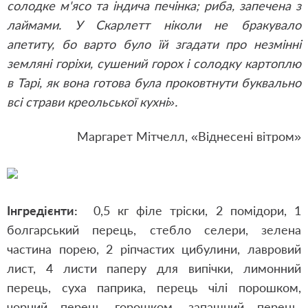
солодке м'ясо та індича печінка; риба, запечена з
лаймами. У Скарлетт ніколи не бракувало
апетиту, бо варто було їй згадати про незмінні
земляні горіхи, сушений горох і солодку картоплю
в Тарі, як вона готова була проковтнути буквально
всі страви креольської кухні».
Маргарет Мітчелл, «Віднесені вітром»
Інгредієнти:
0,5 кг філе тріски, 2 помідори, 1
болгарський перець, стебло селери, зелена
частина порею, 2 ріпчастих цибулини, лавровий
лист, 4 листи паперу для випічки, лимонний
перець, суха паприка, перець чілі порошком,
чорний перець горошком, запашний перець,