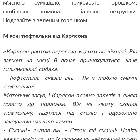
м'ясною сумішшю, прикрасьте горошком,
скибочкою лимона і гілочкою петрушки.
Подавайте з зеленим горошком.
М'ясні тюфтельки від Карлсона
«Карлсон раптом перестав ходити по кімнаті. Він
завмер на місці й почав принюхуватися, наче
мисливський собака.
- Тюфтельки,- сказав він. - Як я люблю смачні
тюфтельки!..
Моторчик загув, і Карлсон плавно залетів з ліжка
просто до тарілочки. Він на льоту схопив
тюфтельку, піднявся під стелю і вдоволено
закружляв навколо лампи.
- Смачні,- сказав він. - Страх які смачні! Навіть
важко повірити, що їх смажив не найкращий у світі