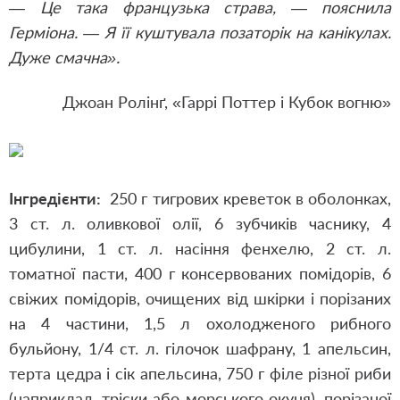
— Це така французька страва, — пояснила
Герміона. — Я її куштувала позаторік на канікулах.
Дуже смачна».
Джоан Ролінґ, «Гаррі Поттер і Кубок вогню»
Інгредієнти:
250 г тигрових креветок в оболонках,
3 ст. л. оливкової олії, 6 зубчиків часнику, 4
цибулини, 1 ст. л. насіння фенхелю, 2 ст. л.
томатної пасти, 400 г консервованих помідорів, 6
свіжих помідорів, очищених від шкірки і порізаних
на 4 частини, 1,5 л охолодженого рибного
бульйону, 1/4 ст. л. гілочок шафрану, 1 апельсин,
терта цедра і сік апельсина, 750 г філе різної риби
(наприклад, тріски або морського окуня), порізаної