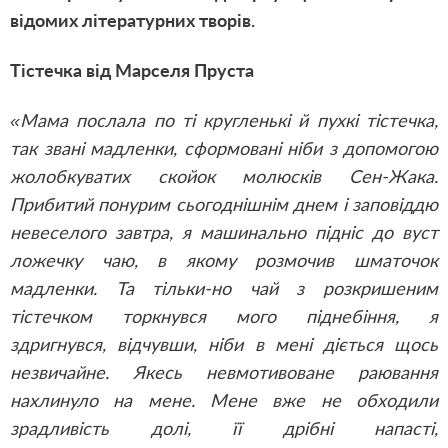
відомих літературних творів.
Тістечка від Марселя Пруста
«Мама послала по ті кругленькі й пухкі тістечка,
так звані мадленки, сформовані ніби з допомогою
жолобкуватих скойок молюсків Сен-Жака.
Прибитий понурим сьогоднішнім днем і заповіддю
невеселого завтра, я машинально підніс до вуст
ложечку чаю, в якому розмочив шматочок
мадленки. Та тільки-но чай з розкришеним
тістечком торкнувся мого піднебіння, я
здригнувся, відчувши, ніби в мені діється щось
незвичайне. Якесь невмотивоване раювання
нахлинуло на мене. Мене вже не обходили
зрадливість долі, її дрібні напасті,