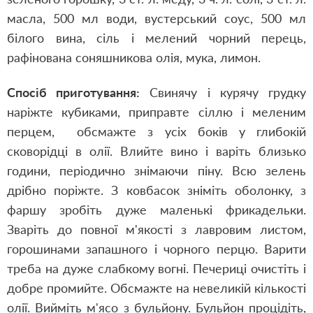
масла, 500 мл води, вустерський соус, 500 мл
білого вина, сіль і мелений чорний перець,
рафінована соняшникова олія, мука, лимон.
Спосіб приготування:
Свинячу і курячу грудку
наріжте кубиками, приправте сіллю і меленим
перцем, обсмажте з усіх боків у глибокій
сковорідці в олії. Влийте вино і варіть близько
години, періодично знімаючи піну. Всю зелень
дрібно поріжте. З ковбасок зніміть оболонку, з
фаршу зробіть дуже маленькі фрикадельки.
Зваріть до повної м'якості з лавровим листом,
горошинами запашного і чорного перцю. Варити
треба на дуже слабкому вогні. Печериці очистіть і
добре промийте. Обсмажте на невеликій кількості
олії. Вийміть м'ясо з бульйону. Бульйон процідіть,