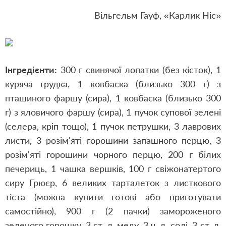
Вільгельм Гауф, «Карлик Ніс»
Інгредієнти:
300 г свинячої лопатки (без кісток), 1
куряча грудка, 1 ковбаска (близько 300 г) з
пташиного фаршу (сира), 1 ковбаска (близько 300
г) з яловичого фаршу (сира), 1 пучок супової зелені
(селера, кріп тощо), 1 пучок петрушки, 3 лаврових
листи, 3 розім'яті горошини запашного перцю, 3
розім'яті горошини чорного перцю, 200 г білих
печериць, 1 чашка вершків, 100 г свіжонатертого
сиру Грюєр, 6 великих тарталеток з листкового
тіста (можна купити готові або приготувати
самостійно), 900 г (2 пачки) замороженого
зеленого горошку, 3 ст. л. меду, 3 ч. л. солі, 3 ст. л.