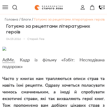
/
/
Головна
Блоги
Готуємо за рецептами літературних героїв
Готуємо за рецептами літературних
героїв
04.03.2016
•
Старий Лев
AdMe.
Кадр із фільму
«Гобіт: Несподівана
подорож»
Часто у книгах нам трапляються описи страв та
навіть їхні рецепти. Одразу хочеться поласувати
чимось смачненьким, а іноді й спробувати
екзотичні страви, які так вихваляють герої книг.
Тож пропонуємо вам добірку цікавих страв з