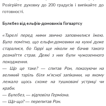
Розігрійте духовку до 200 градусів і випікайте до
готовності.
Булєбез від ельфів-домовиків Гогвартсу
«Тарелі перед ними звично заповнилися їжею.
Було помітно, що ельфи-домовики на кухні дуже
старалися, бо Гаррі ще ніколи не бачив такого
розмаїття страв. Деякі з них були чужоземного
походження.
— Що це таке? — спитав Рон, показуючи на
великий таріль біля м'ясної запіканки, на якому
лежало щось схоже на тушковані устриці чи
краби.
— Булєбез, — відповіла Герміона.
— Що-що? — перепитав Рон.