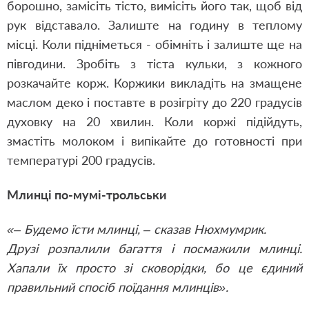
борошно, замісіть тісто, вимісіть його так, щоб від
рук відставало. Залиште на годину в теплому
місці. Коли підніметься - обімніть і залиште ще на
півгодини. Зробіть з тіста кульки, з кожного
розкачайте корж. Коржики викладіть на змащене
маслом деко і поставте в розігріту до 220 градусів
духовку на 20 хвилин. Коли коржі підійдуть,
змастіть молоком і випікайте до готовності при
температурі 200 градусів.
Млинці по-мумі-трольськи
«– Будемо їсти млинці, – сказав Нюхмумрик.
Друзі розпалили багаття і посмажили млинці.
Хапали їх просто зі сковорідки, бо це єдиний
правильний спосіб поїдання млинців».