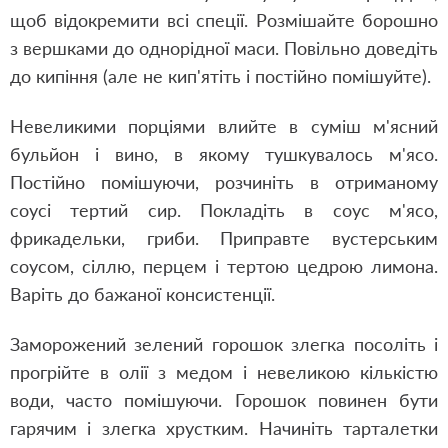
щоб відокремити всі спеції. Розмішайте борошно
з вершками до однорідної маси. Повільно доведіть
до кипіння (але не кип'ятіть і постійно помішуйте).
Невеликими порціями влийте в суміш м'ясний
бульйон і вино, в якому тушкувалось м'ясо.
Постійно помішуючи, розчиніть в отриманому
соусі тертий сир. Покладіть в соус м'ясо,
фрикадельки, гриби. Приправте вустерським
соусом, сіллю, перцем і тертою цедрою лимона.
Варіть до бажаної консистенції.
Заморожений зелений горошок злегка посоліть і
прогрійте в олії з медом і невеликою кількістю
води, часто помішуючи. Горошок повинен бути
гарячим і злегка хрустким. Начиніть тарталетки