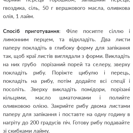
гвоздика, сіль, 50 г вершкового масла, оливкова
олія, 1 лайм.
Спосіб приготування:
Філе посипте сіллю і
лимонним перцем, та відкладіть. Два листи
паперу покладіть в глибоку форму для запікання
так, щоб краї листів виглядали з форми. Викладіть
на них грубо порізаний порей та селеру, зверху
покладіть рибу. Поріжте цибулю і перець,
покладіть на рибу, потім додайте всі спеції і
посоліть. Зверху викладіть помідори, порізані
кільцями, масло шматочками і полийте
оливковою олією. Закрийте рибу двома листами
паперу для запікання і поставте на одну годину в
нагріту до 200 градусів піч. Готову рибу подавайте
зі скибками лайму.