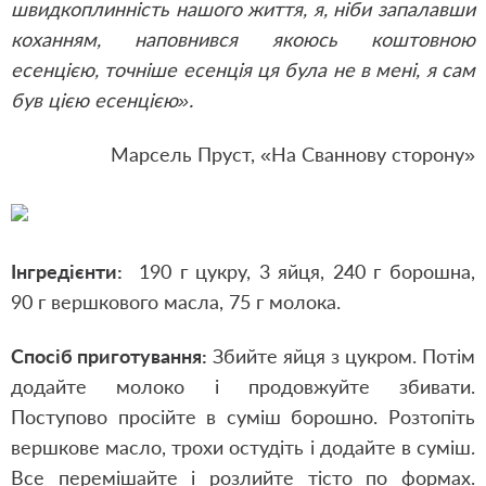
швидкоплинність нашого життя, я, ніби запалавши
коханням, наповнився якоюсь коштовною
есенцією, точніше есенція ця була не в мені, я сам
був цією есенцією».
Марсель Пруст, «На Сваннову сторону»
Інгредієнти:
190 г цукру, 3 яйця, 240 г борошна,
90 г вершкового масла, 75 г молока.
Спосіб приготування:
Збийте яйця з цукром. Потім
додайте молоко і продовжуйте збивати.
Поступово просійте в суміш борошно. Розтопіть
вершкове масло, трохи остудіть і додайте в суміш.
Все перемішайте і розлийте тісто по формах.