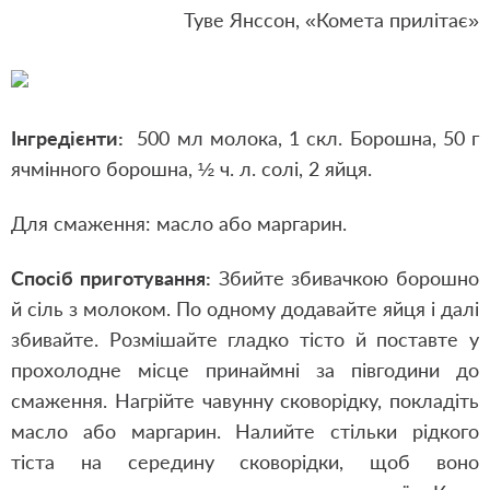
Туве Янссон, «Комета прилітає»
Інгредієнти:
500 мл молока, 1 скл. Борошна, 50 г
ячмінного борошна, ½ ч. л. солі, 2 яйця.
Для смаження: масло або маргарин.
Спосіб приготування:
Збийте збивачкою борошно
й сіль з молоком. По одному додавайте яйця і далі
збивайте. Розмішайте гладко тісто й поставте у
прохолодне місце принаймні за півгодини до
смаження. Нагрійте чавунну сковорідку, покладіть
масло або маргарин. Налийте стільки рідкого
тіста на середину сковорідки, щоб воно