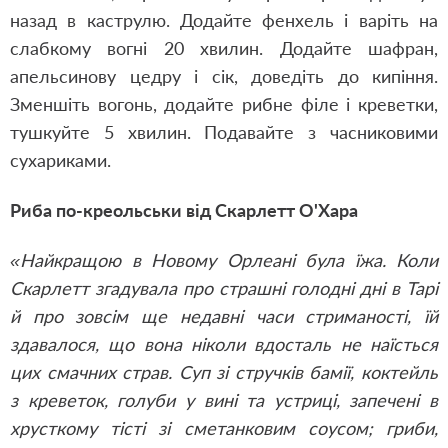
назад в каструлю. Додайте фенхель і варіть на
слабкому вогні 20 хвилин. Додайте шафран,
апельсинову цедру і сік, доведіть до кипіння.
Зменшіть вогонь, додайте рибне філе і креветки,
тушкуйте 5 хвилин. Подавайте з часниковими
сухариками.
Риба по-креольськи від Скарлетт О'Хара
«Найкращою в Новому Орлеані була їжа. Коли
Скарлетт згадувала про страшні голодні дні в Тарі
й про зовсім ще недавні часи стриманості, їй
здавалося, що вона ніколи вдосталь не наїсться
цих смачних страв. Суп зі стручків бамії, коктейль
з креветок, голуби у вині та устриці, запечені в
хрусткому тісті зі сметанковим соусом; гриби,