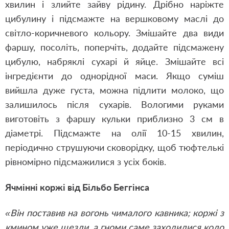
хвилин і злийте зайву рідину. Дрібно наріжте
цибулину і підсмажте на вершковому маслі до
світло-коричневого кольору. Змішайте два види
фаршу, посоліть, поперчіть, додайте підсмажену
цибулю, набряклі сухарі й яйце. Змішайте всі
інгредієнти до однорідної маси. Якщо суміш
вийшла дуже густа, можна підлити молоко, що
залишилось після сухарів. Вологими руками
виготовіть з фаршу кульки приблизно 3 см в
діаметрі. Підсмажте на олії 10-15 хвилин,
періодично струшуючи сковорідку, щоб тюфтелькі
рівномірно підсмажилися з усіх боків.
Ячмінні коржі від Більбо Беггінса
«Він поставив на вогонь чималого кавника; коржі з
кмином уже щезли, а гноми саме заходилися коло