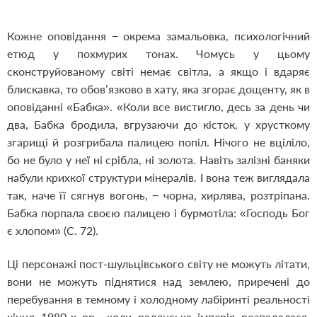
Кожне оповідання − окрема замальовка, психологічний
етюд у похмурих тонах. Чомусь у цьому
сконструйованому світі немає світла, а якщо і вдаряє
блискавка, то обов’язково в хату, яка згорає дощенту, як в
оповіданні «Бабка». «Коли все вистигло, десь за день чи
два, Бабка бродила, вгрузаючи до кісток, у хрусткому
згарищі й розгрибала палицею попіл. Нічого не вціліло,
бо не було у неї ні срібла, ні золота. Навіть залізні баняки
набули крихкої структури мінералів. І вона теж виглядала
так, наче її сягнув вогонь, − чорна, хирлява, розтріпана.
Бабка порпала своєю палицею і бурмотіла: «Господь Бог
є хлопом» (С. 72).
Ці персонажі пост-шульцівського світу не можуть літати,
вони не можуть піднятися над землею, приречені до
перебування в темному і холодному лабіринті реальності
кінця 1980-х рр., коли радянська імперія розпадалася,