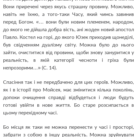
Вони приречені через якусь страшну провину. Можливо,
навіть не їхню, а того-таки Часу, який чимсь завинив
перед Богом. «… вони були новим племенем, народом,
до якого не дійшла добра вість, ані жоден новий апостол
Павло. Костел на горі, до якого Юзек приходив щонеділі,
був свідченням дуалізму світу. Можна було до нього
зайти, очиститися від провини, щоби знову зануритися у
реальність, в якій категорії чесноти і гріха були
непрозорими…» (С. 14).
Спасіння так і не передбачено для цих героїв. Можливо,
як і в історії про Мойсея, має змінитися кілька поколінь,
допоки очищення справді відбудеться і люди будуть
готові увійти в нове життя. Бо старе розсипається в
цьому перехідному часі.
Бо місця як таки не можна перенести у часі і просторі,
забрати з собою в іншу реальність. Можна зруйнувати