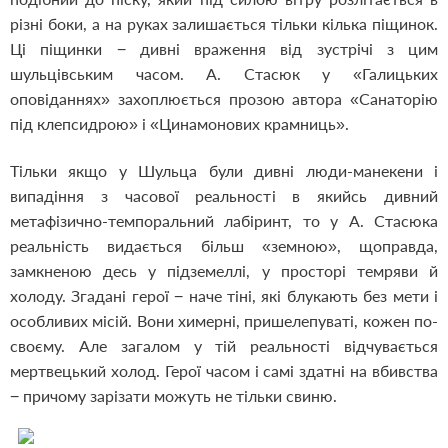
різні боки, а на руках залишається тільки кілька піщинок.
Ці піщинки − дивні враження від зустрічі з цим
шульцівським часом. А. Стасюк у «Галицьких
оповіданнях» захоплюється прозою автора «Санаторію
під клепсидрою» і «Цинамонових крамниць».
Тільки якщо у Шульца були дивні люди-манекени і
випадіння з часової реальності в якийсь дивний
метафізично-темпоральний лабіринт, то у А. Стасюка
реальність видається більш «земною», щоправда,
замкненою десь у підземеллі, у просторі темряви й
холоду. Згадані герої − наче тіні, які блукають без мети і
особливих місій. Вони химерні, пришелепуваті, кожен по-
своєму. Але загалом у тій реальності відчувається
мертвецький холод. Герої часом і самі здатні на вбивства
− причому зарізати можуть не тільки свиню.