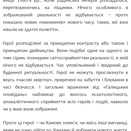
перетворюючись на піщинки. Нічого особливого в
зображуваній реальності не відбувається − проте
показано нових «манекенів» нового часу, таких, які вже
ніколи не здатні полетіти.
Герої розподілені за принципом контрасту або також і
принципом двійництва. Вони подібні одне на одного за
тим сірим, похмурим світосприйняттям реальності, в якій
нічого не відбувається. Час уповільнений і зведений до
буденної ритуальності. Герої не можуть прослизнути в
якусь «часові хвіртку», приречені на забуття і блукання в
часі безчасся. І загальне враження від «Галицьких
оповідань» наближає до якогось есхатологічного,
апокаліптичного сприйняття всіх героїв і подій, навколо
чи у яких вони зображені.
Проте ці герої − чи Хамове плем’я, чи якісь інші вигнанці,
яким не дано дійти до Ханаану й побачити нового життя.