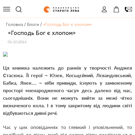
/
/
Головна
Блоги
«Господь Бог є хлопом»
«Господь Бог є хлопом»
01.10.2014
Ця книжка належить до ранніх у творчості Анджея
Стасюка. Її герої − Юзек, Косьцєйний, Лєвандовський,
Бабка, Янек… − ніби привиди, існують у замкненому
просторі «ненародженого часу» десь далеко від нас,
сьогоднішніх. Вони не можуть вийти за межі чітко
визначеного кола. І в тому закритому від людини світі
відбуваються дивні речі
.
Час у цих оповіданнях то глевкий і уповільнений, то
подібний до піску, який під силою вітру розлітається в