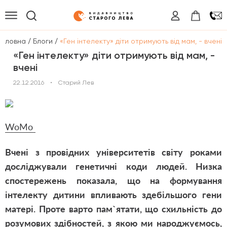
/
/
Головна
Блоги
«Ген інтелекту» діти отримують від мам, - вчені
«Ген інтелекту» діти отримують від мам, -
вчені
22.12.2016
•
Старий Лев
WoMo
Вчені з провідних університетів світу роками
досліджували генетичні коди людей. Низка
спостережень показала, що на формування
інтелекту дитини впливають здебільшого гени
матері. Проте варто пам`ятати, що схильність до
розумових здібностей, з якою ми народжуємось,