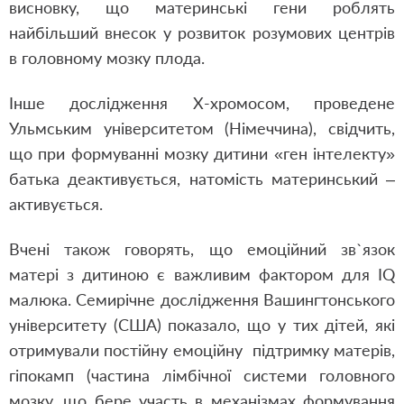
висновку, що материнські гени роблять
найбільший внесок у розвиток розумових центрів
в головному мозку плода.
Інше дослідження Х-хромосом, проведене
Ульмським університетом (Німеччина), свідчить,
що при формуванні мозку дитини «ген інтелекту»
батька деактивується, натомість материнський –
активується.
Вчені також говорять, що емоційний зв`язок
матері з дитиною є важливим фактором для IQ
малюка. Семирічне дослідження Вашингтонського
університету (США) показало, що у тих дітей, які
отримували постійну емоційну підтримку матерів,
гіпокамп (частина лімбічної системи головного
мозку, що бере участь в механізмах формування