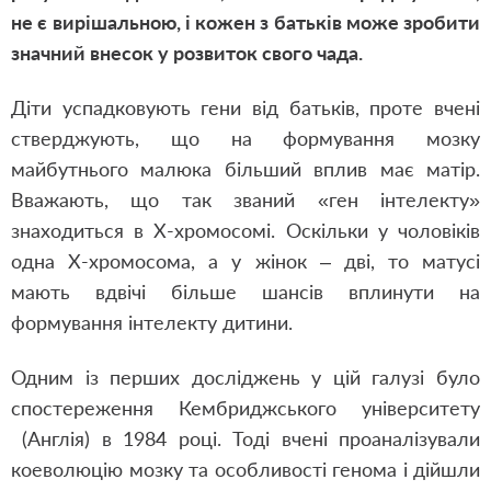
не є вирішальною, і кожен з батьків може зробити
значний внесок у розвиток свого чада.
Діти успадковують гени від батьків, проте вчені
стверджують, що на формування мозку
майбутнього малюка більший вплив має матір.
Вважають, що так званий «ген інтелекту»
знаходиться в Х-хромосомі. Оскільки у чоловіків
одна Х-хромосома, а у жінок – дві, то матусі
мають вдвічі більше шансів вплинути на
формування інтелекту дитини.
Одним із перших досліджень у цій галузі було
спостереження Кембриджського університету
(Англія) в 1984 році. Тоді вчені проаналізували
коеволюцію мозку та особливості генома і дійшли