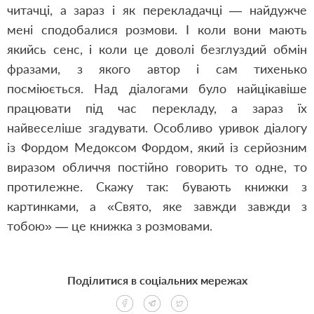
читачці, а зараз і як перекладачці — найдужче
мені сподобалися розмови. І коли вони мають
якийсь сенс, і коли це доволі безглуздий обмін
фразами, з якого автор і сам тихенько
посміюється. Над діалогами було найцікавіше
працювати під час перекладу, а зараз їх
найвеселіше згадувати. Особливо уривок діалогу
із Фордом Медоксом Фордом, який із серйозним
виразом обличчя постійно говорить то одне, то
протилежне. Скажу так: бувають книжки з
картинками, а «Свято, яке завжди завжди з
тобою» — це книжка з розмовами.
Поділитися в соціальних мережах