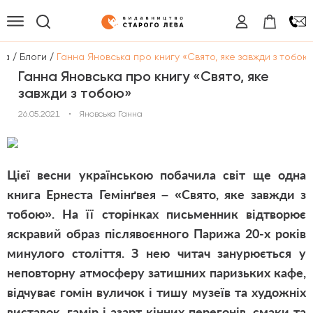
/
/
на
Блоги
Ганна Яновська про книгу «Свято, яке завжди з тобою
Ганна Яновська про книгу «Свято, яке
завжди з тобою»
26.05.2021
•
Яновська Ганна
Цієї весни українською побачила світ ще одна
книга Ернеста Гемінґвея – «Свято, яке завжди з
тобою». На її сторінках письменник відтворює
яскравий образ післявоєнного Парижа 20-х років
минулого століття. З нею читач занурюється у
неповторну атмосферу затишних паризьких кафе,
відчуває гомін вуличок і тишу музеїв та художніх
виставок, гамір і азарт кінних перегонів, смаки та