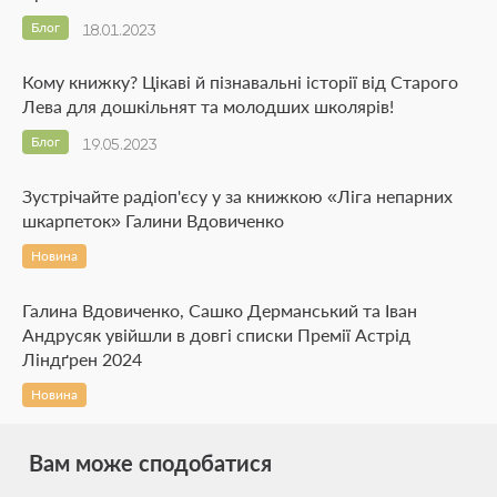
Блог
18.01.2023
Кому книжку? Цікаві й пізнавальні історії від Старого
Лева для дошкільнят та молодших школярів!
Блог
19.05.2023
Зустрічайте радіоп'єсу у за книжкою «Ліга непарних
шкарпеток» Галини Вдовиченко
Новина
Галина Вдовиченко, Сашко Дерманський та Іван
Андрусяк увійшли в довгі списки Премії Астрід
Ліндґрен 2024
Новина
Вам може сподобатися