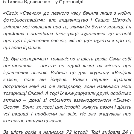
їх Галина Вдовиченко – у її розповіді.
«Своїх «Овечок» до певного часу бачила лише з моїми
фотоілюстраціями, але видавництво і Сашко Шатохін
змінили мої уявлення про те, якими їм бути у книжці. І я
прийняла і полюбила ілюстрації художника до історій
про гурт іграшкових овечок, які не здогадуються про те,
що вони іграшки.
Це був експеримент тривалістю в шість років. Сама собі
постановила – писати по одній казці на місяць про
іграшкових овечок. Робила це для журналу «Вечірня
казка», поки він існував. Кілька перших іграшок
потрапили мені на очі випадково, вони належали моїй
товаришці Оксані. А тоді їх вже дарували друзі, особливо
активно – друзі зі спільноти взаємодопомоги «Емаус-
Оселя». Вони, як герої цих історій, живуть разом і ділять
усі радощі і проблеми на всіх. Не раз згадувала про
«оселят», пишучи ці казки.
За шість років я написала 72 історії. Тоді вибрала 24 і