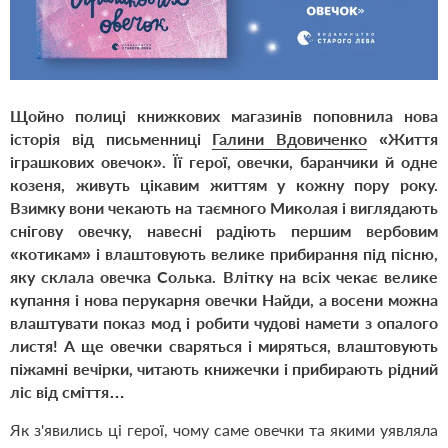
Щойно полиці книжкових магазинів поповнила нова
історія від письменниці
Галини Вдовиченко
«Життя
іграшкових овечок»
. Її герої, овечки, баранчики й одне
козеня, живуть цікавим життям у кожну пору року.
Взимку вони чекають на таємного Миколая і виглядають
снігову овечку, навесні радіють першим вербовим
«котикам» і влаштовують велике прибирання під пісню,
яку склала овечка Солька. Влітку на всіх чекає велике
купання і нова перукарня овечки Найди, а восени можна
влаштувати показ мод і робити чудові намети з опалого
листя! А ще овечки сваряться і миряться, влаштовують
піжамні вечірки, читають книжечки і прибирають рідний
ліс від сміття…
Як з'явились ці герої, чому саме овечки та якими уявляла