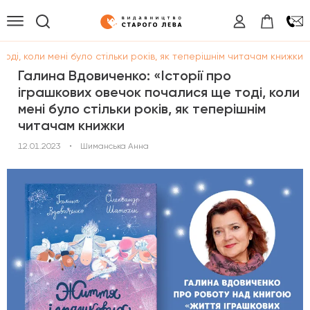
оді, коли мені було стільки років, як теперішнім читачам книжки
Галина Вдовиченко: «Історії про
іграшкових овечок почалися ще тоді, коли
мені було стільки років, як теперішнім
читачам книжки
12.01.2023
•
Шиманська Анна