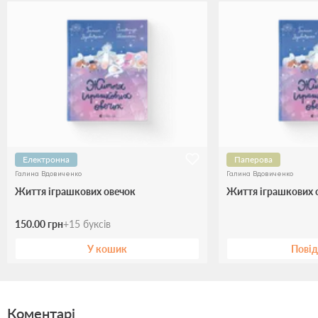
Електронна
Паперова
Галина Вдовиченко
Галина Вдовиченко
Життя іграшкових овечок
Життя іграшкових 
150.00 грн
+
15
буксів
У кошик
Пові
Коментарі