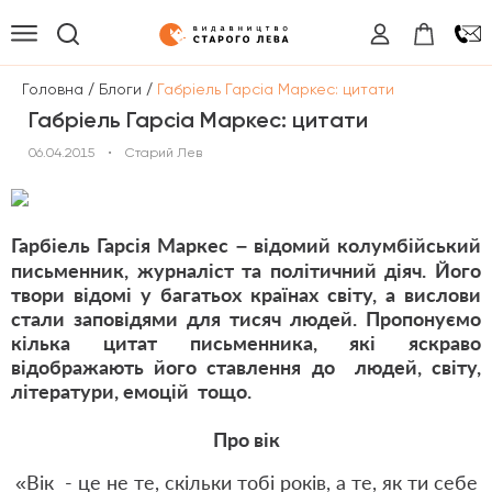
/
/
Головна
Блоги
Габріель Гарсіа Маркес: цитати
Габріель Гарсіа Маркес: цитати
06.04.2015
•
Старий Лев
Гарбіель Гарсія Маркес – відомий колумбійський
письменник, журналіст та політичний діяч. Його
твори відомі у багатьох країнах світу, а вислови
стали заповідями для тисяч людей. Пропонуємо
кілька цитат письменника, які яскраво
відображають його ставлення до людей, світу,
літератури, емоцій тощо.
Про вік
«Вік - це не те, скільки тобі років, а те, як ти себе