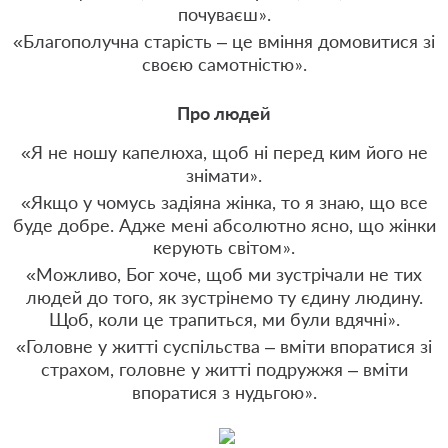
почуваєш
.
»
«Благополучна старість – це вміння домовитися зі
своєю самотністю
.
»
Про людей
«Я не ношу капелюха, щоб ні перед ким його не
знімати
.
»
«Якщо у чомусь задіяна жінка, то я знаю, що все
буде добре. Адже мені абсолютно ясно, що жінки
керують світом
.
»
«Можливо, Бог хоче, щоб ми зустрічали не тих
людей до того, як зустрінемо ту єдину людину.
Щоб, коли це трапиться, ми були вдячні
.
»
«Головне у житті суспільства – вміти впоратися зі
страхом, головне у житті подружжя – вміти
впоратися з нудьгою
.
»