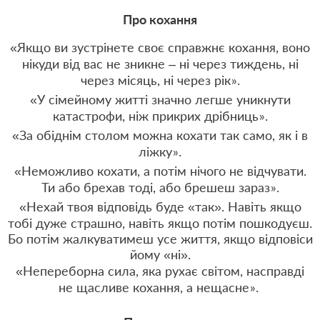
Про кохання
«Якщо ви зустрінете своє справжнє кохання, воно
нікуди від вас не зникне – ні через тиждень, ні
через місяць, ні через рік
.
»
«У сімейному житті значно легше уникнути
катастрофи, ніж прикрих дрібниць
.
»
«За обіднім столом можна кохати так само, як і в
ліжку
.
»
«Неможливо кохати, а потім нічого не відчувати.
Ти або брехав тоді, або брешеш зараз
.
»
«Нехай твоя відповідь буде «так». Навіть якщо
тобі дуже страшно, навіть якщо потім пошкодуєш.
Бо потім жалкуватимеш усе життя, якщо відповіси
йому «ні».
«Непереборна сила, яка рухає світом, насправді
не щасливе кохання, а нещасне
.
»