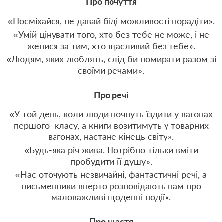
Про почуття
«Посміхайся, не давай біді можливості порадіти
.
»
«Умій цінувати того, хто без тебе не може, і не
женися за тим, хто щасливий без тебе
.
»
«Людям, яких люблять, слід би помирати разом зі
своїми речами
.
»
Про речі
«У той день, коли люди почнуть їздити у вагонах
першого класу, а книги возитимуть у товарних
вагонах, настане кінець світу
.
»
«Будь-яка річ жива. Потрібно тільки вміти
пробудити її душу
.
»
«Нас оточують незвичайні, фантастичні речі, а
письменники вперто розповідають нам про
маловажливі щоденні події
.
»
Про щастя