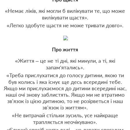
«Немає ліків, які могли б вилікувати те, що може
вилікувати щастя
.
»
«Легко здобуте щастя не може тривати довго
.
»
Про життя
«Життя – це не ті дні, які минули, а ті, які
запам’ятались
.
»
«Треба прислухатися до голосу дитини, якою ти
був колись і яка існує ще десь всередині тебе.
Якщо ми прислухаємося до дитини всередині нас,
наші очі знову заблистять. Якщо ми не втратимо
зв'язок із цією дитиною, то не розірветься і наш
зв'язок із життям
.
»
«Не витрачай стільки зусиль, усе найкраще
трапляється неочікувано
.
»
«Єдиний спосіб жити далі – не давати спогадам