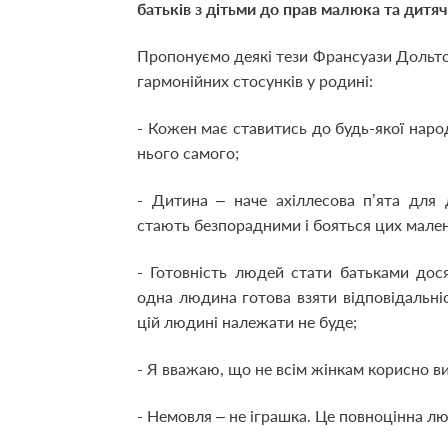
батьків з дітьми до прав малюка та дитяч
Пропонуємо деякі тези Франсуази Дольто
гармонійних стосунків у родині:
- Кожен має ставитись до будь-якої народ
нього самого;
- Дитина – наче ахіллесова п’ята для 
стають безпорадними і бояться цих мале
- Готовність людей стати батьками дос
одна людина готова взяти відповідальніст
цій людині належати не буде;
- Я вважаю, що не всім жінкам корисно ви
- Немовля – не іграшка. Це повноцінна лю