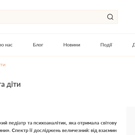
о нас
Блог
Новини
Події
Д
іти
а діти
ий педіатр та психоаналітик, яка отримала світову
ини». Спектр її досліджень величезний: від взаємин