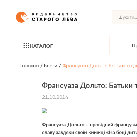
Пр
КАТАЛОГ
/
/
Головна
Блоги
Франсуаза Дольто: Батьки та д
Франсуаза Дольто: Батьки т
21.10.2014
Франсуаза Дольто – провідний французьк
славу завдяки своїй книжці «На боці дит