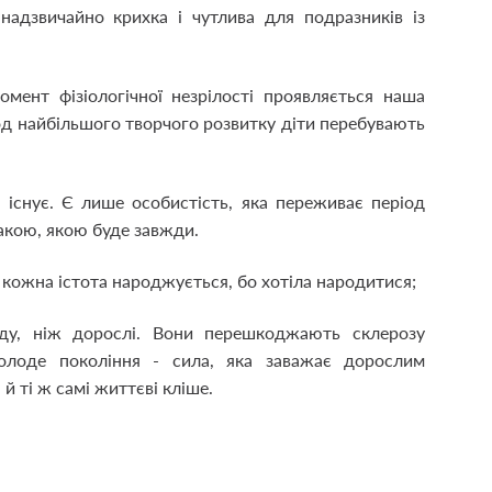
надзвичайно крихка і чутлива для подразників із
мент фізіологічної незрілості проявляється наша
ріод найбільшого творчого розвитку діти перебувають
 існує. Є лише особистість, яка переживає період
такою, якою буде завжди.
, кожна істота народжується, бо хотіла народитися;
ду, ніж дорослі. Вони перешкоджають склерозу
Молоде покоління - сила, яка заважає дорослим
й ті ж самі життєві кліше.