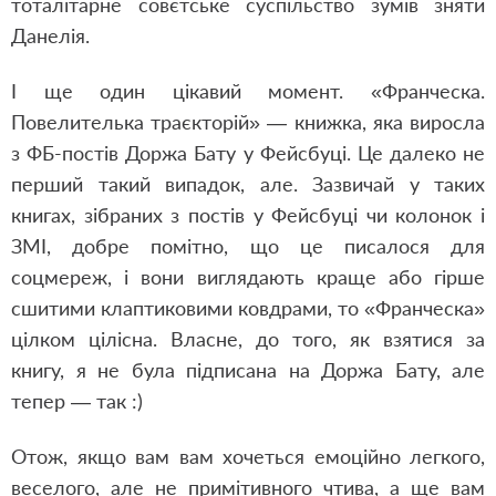
тоталітарне совєтське суспільство зумів зняти
Данелія.
І ще один цікавий момент. «Франческа.
Повелителька траєкторій» — книжка, яка виросла
з ФБ-постів Доржа Бату у Фейсбуці. Це далеко не
перший такий випадок, але. Зазвичай у таких
книгах, зібраних з постів у Фейсбуці чи колонок і
ЗМІ, добре помітно, що це писалося для
соцмереж, і вони виглядають краще або гірше
сшитими клаптиковими ковдрами, то «Франческа»
цілком цілісна. Власне, до того, як взятися за
книгу, я не була підписана на Доржа Бату, але
тепер — так :)
Отож, якщо вам вам хочеться емоційно легкого,
веселого, але не примітивного чтива, а ще вам