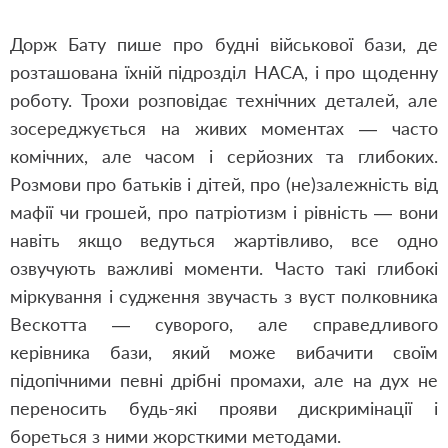
Дорж Бату пише про будні військової бази, де
розташована їхній підрозділ НАСА, і про щоденну
роботу. Трохи розповідає технічних деталей, але
зосереджується на живих моментах — часто
комічних, але часом і серйозних та глибоких.
Розмови про батьків і дітей, про (не)залежність від
мафії чи грошей, про патріотизм і рівність — вони
навіть якщо ведуться жартівливо, все одно
озвучують важливі моменти. Часто такі глибокі
міркування і судження звучасть з вуст полковника
Вескотта — суворого, але справедливого
керівника бази, який може вибачити своїм
підопічними певні дрібні промахи, але на дух не
переносить будь-які прояви дискримінації і
бореться з ними жорсткими методами.