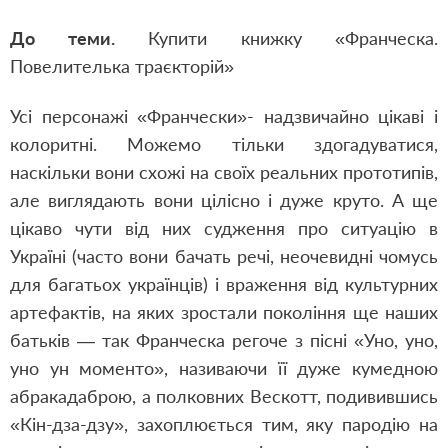
До теми.
Купити книжку «Франческа.
Повелителька траєкторій»
Усі персонажі «Франчески»- надзвичайно цікаві і
колоритні. Можемо тільки здогадуватися,
наскільки вони схожі на своїх реальних прототипів,
але виглядають вони цілісно і дуже круто. А ще
цікаво чути від них судження про ситуацію в
Україні (часто вони бачать речі, неочевидні чомусь
для багатьох українців) і враження від культурних
артефактів, на яких зростали покоління ще наших
батьків — так Франческа регоче з пісні «Уно, уно,
уно ун моменто», називаючи її дуже кумедною
абракадаброю, а полковних Вескотт, подивившись
«Кін-дза-дзу», захоплюється тим, яку пародію на