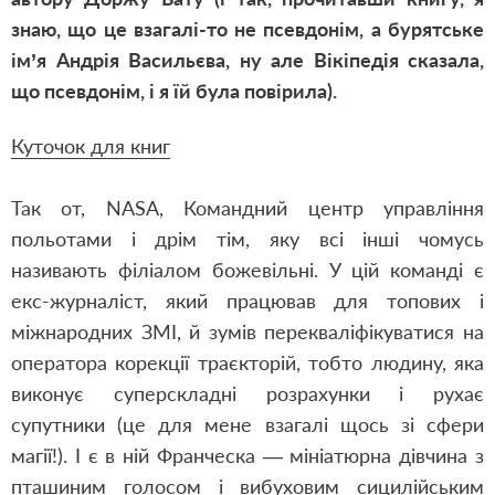
знаю, що це взагалі-то не псевдонім, а бурятське
ім’я Андрія Васильєва, ну але Вікіпедія сказала,
що псевдонім, і я їй була повірила).
Куточок для книг
Так от, NASA, Командний центр управління
польотами і дрім тім, яку всі інші чомусь
називають філіалом божевільні. У цій команді є
екс-журналіст, який працював для топових і
міжнародних ЗМІ, й зумів перекваліфікуватися на
оператора корекції траєкторій, тобто людину, яка
виконує суперскладні розрахунки і рухає
супутники (це для мене взагалі щось зі сфери
магії!). І є в ній Франческа — мініатюрна дівчина з
пташиним голосом і вибуховим сицилійським