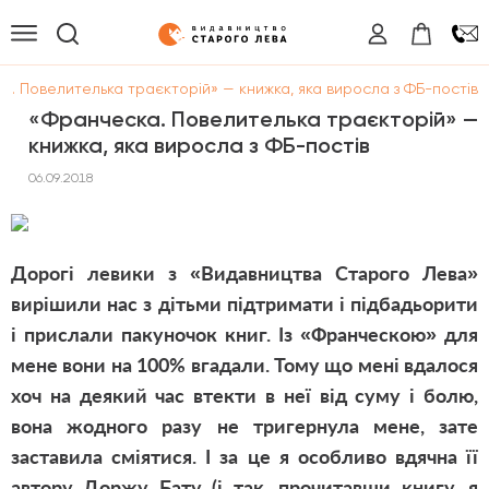
. Повелителька траєкторій» — книжка, яка виросла з ФБ-постів
«Франческа. Повелителька траєкторій» —
книжка, яка виросла з ФБ-постів
06.09.2018
Дорогі левики з «Видавництва Старого Лева»
вирішили нас з дітьми підтримати і підбадьорити
і прислали пакуночок книг. Із «Франческою» для
мене вони на 100% вгадали. Тому що мені вдалося
хоч на деякий час втекти в неї від суму і болю,
вона жодного разу не тригернула мене, зате
заставила сміятися. І за це я особливо вдячна її
автору Доржу Бату (і так, прочитавши книгу, я