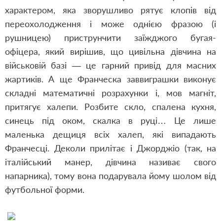
характером, яка зворушливо рятує клопів від
переохолодження і може однією фразою (і
рушницею) приструнчити заїжджого бугая-
офіцера, який вирішив, що цивільна дівчина на
військовій базі — це гарний привід для масних
жартиків. А ще Франческа заввиграшки виконує
складні математичні розрахунки і, мов магніт,
притягує халепи. Розбите скло, спалена кухня,
синець під оком, скалка в руці… Це лише
маленька дещиця всіх халеп, які випадають
Франчесці. Деколи прилітає і Джорджіо (так, на
італійський манер, дівчина називає свого
напарника), тому вона подарувала йому шолом від
футбольної форми.