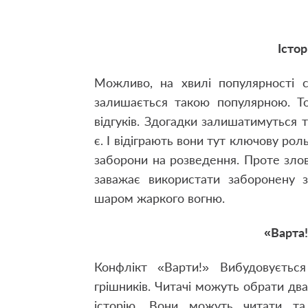
Істор
Можливо
,
на хвилі популярності с
залишається такою популярною
.
Т
відгуків. Здогадки залишатимуться 
є. І відіграють вони тут ключову рол
заборони на розведення. Проте зл
заважає використати заборонену 
шаром жаркого вогню.
«Варта!
Конфлікт «Варти!» Вибудовуєтьс
грішників. Читачі можуть обрати дв
історію. Вони можуть читати та