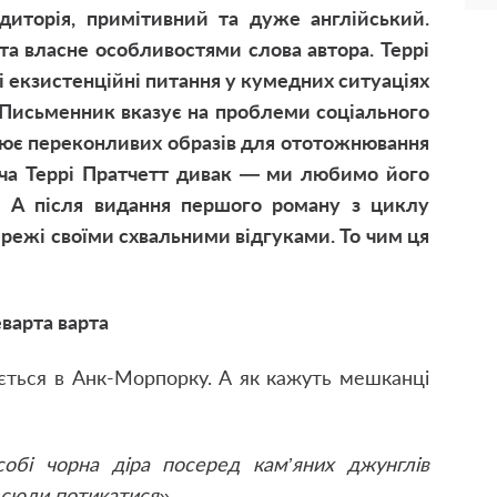
диторія
,
примітивний та дуже англійський.
а власне особливостями слова автора. Террі
і екзистенційні питання у кумедних ситуаціях
 Письменник вказує на проблеми соціального
рює переконливих образів для ототожнювання
хоча Террі Пратчетт дивак — ми любимо його
. А після видання першого роману з циклу
ережі своїми схвальними відгуками. То чим ця
варта варта
ється в Анк-Морпорку. А як кажуть мешканці
собі чорна діра посеред кам
’
яних джунглів
 сюди потикатися».