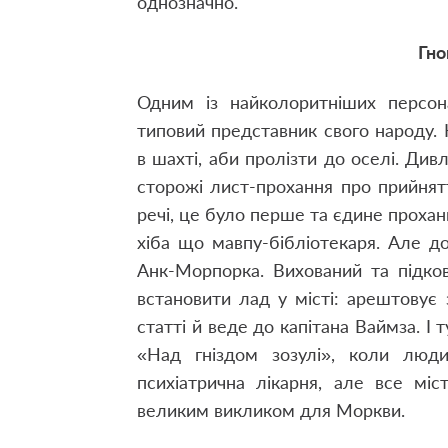
однозначно.
Гно
Одним із найколоритніших персон
типовий представник свого народу.
в шахті
,
аби пролізти до оселі. Див
сторожі лист-прохання про прийнятт
речі
,
це було перше та єдине прохання
хіба що мавпу-бібліотекаря. Але д
Анк-Морпорка. Вихований та підко
встановити лад у місті: арештовує 
статті й веде до капітана Ваймза. І 
«Над гніздом зозулі»
,
коли людин
психіатрична лікарня
,
але все міст
великим викликом для Моркви.