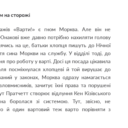
м на сторожі
ажів «Варти!» є гном Морква. Але він не
 Юнакові вже давно потрібно нахиляти голову
лячись на це
,
батьки хлопця пишуть до Нічної
я сина Моркви на службу. У відділі тоді
,
до
 про роботу у варті. Досі ця посада цікавила
оля посміхнулася хлопцеві й той вирушає до
ваний у законах
,
Морква одразу намагається
зловмисників
,
зачитує їхні права та порушені
тут Пратчетт створює відлуння Кен Кізівського
а боролася зі системою. Тут
,
звісно
,
не
о й один вартовий теж варто порівняти з