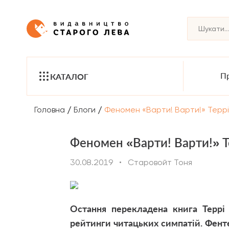
Пр
КАТАЛОГ
/
/
Головна
Блоги
Феномен «Варти! Варти!» Терр
Феномен «Варти! Варти!» Т
30.08.2019
•
Старовойт Тоня
Остання перекладена книга Террі
рейтинги читацьких симпатій. Фенте