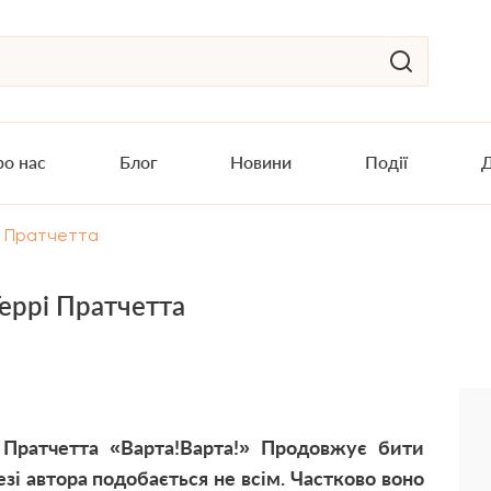
о нас
Блог
Новини
Події
Д
і Пратчетта
еррі Пратчетта
 Пратчетта «Варта!Варта!» Продовжує бити
зі автора подобається не всім. Частково воно