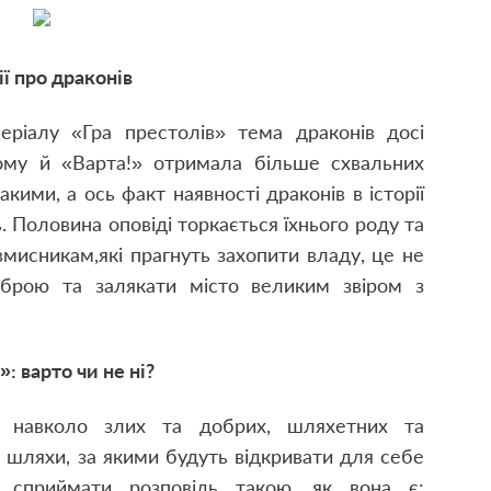
ії про драконів
еріалу «Гра престолів» тема драконів досі
ому й «Варта!» отримала більше схвальних
такими
,
а ось факт наявності драконів в історії
ь. Половина оповіді торкається їхнього роду та
овмисникам
,
які прагнуть захопити владу
,
це не
зброю та залякати місто великим звіром з
»: варто чи не ні?
я навколо злих та добрих
,
шляхетних та
а шляхи
,
за якими будуть відкривати для себе
 сприймати розповідь такою
,
як вона є: