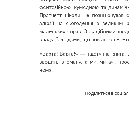
фентезійною
,
кумедною та динамічн
Пратчетт ніколи не позиціонував 
алюзії на сьогодення з великим р
маленьких справ. З жадібними люд
владу. З людьми
,
що повільно перет
«Варта! Варта!» — підступна книга.
вводить в оману
,
а ми
,
читачі
,
прос
нема.
Поділитися в соціа