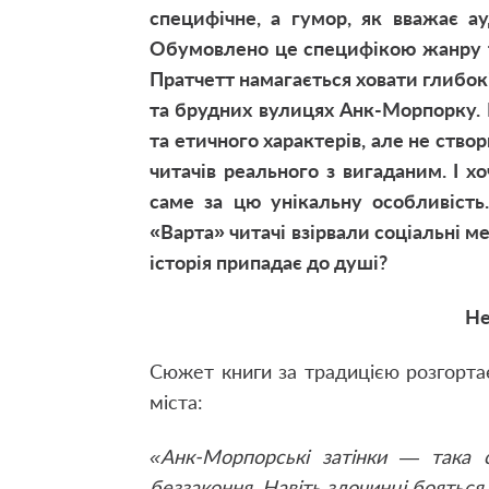
специфічне
,
а гумор
,
як вважає ау
Обумовлено це специфікою жанру т
Пратчетт намагається ховати глибок
та брудних вулицях Анк-Морпорку.
та етичного характерів
,
але не ство
читачів реального з вигаданим. І 
саме за цю унікальну особливість
«Варта» читачі взірвали соціальні м
історія припадає до душі?
Не
Сюжет книги за традицією розгорта
міста:
«Анк-Морпорські затінки — така 
беззаконня. Навіть злочинці бояться