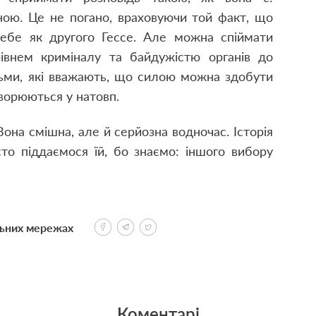
ою. Це не погано
,
враховуючи той факт
,
що
себе як другого Гессе. Але можна спіймати
івнем криміналу та байдужістю органів до
ьми
,
які вважають
,
що силою можна здобути
ворюються у натовп.
 Вона смішна
,
але й серйозна водночас. Історія
то піддаємося їй
,
бо знаємо: іншого вибору
льних мережах
Коментарі