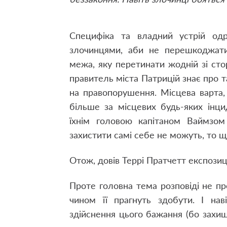
Специфіка та владний устрій одр
злочинцями
,
аби не перешкоджати 
межа
,
яку перетинати жодній зі сто
правитель міста Патрицій знає про та
на правопорушення. Місцева варта, 
більше за місцевих будь-яких інци
їхнім головою капітаном Ваймзом
захистити самі себе не можуть
,
то щ
Отож
,
довів Террі Пратчетт експози
Проте головна тема розповіді не п
чином її прагнуть здобути. І на
здійснення цього бажання (бо захи