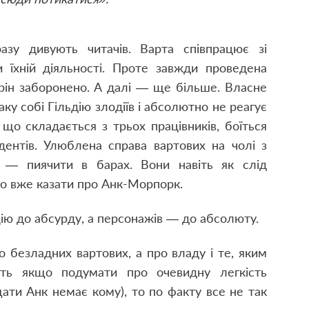
азу дивують читачів. Варта співпрацює зі
їхній діяльності. Проте завжди проведена
рін заборонено. А далі — ще більше. Власне
ку собі Гільдію злодіїв і абсолютно не реагує
що складається з трьох працівників, боїться
дентів. Улюблена справа вартових на чолі з
 — пиячити в барах. Вони навіть як слід
о вже казати про Анк-Морпорк.
цію до абсурду
,
а персонажів — до абсолюту.
ро безладних вартових
,
а про владу і те
,
яким
віть якщо подумати про очевидну легкість
щати Анк немає кому)
,
то по факту все не так