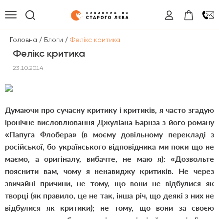
/
/
Головна
Блоги
Фелікс критика
Фелікс критика
23.10.2014
Думаючи про сучасну критику і критиків, я часто згадую
іронічне висловлювання Джуліана Барнза з його роману
«Папуга Флобера» (в моєму довільному перекладі з
російської, бо українського відповідника ми поки що не
маємо, а оригіналу, вибачте, не маю я): «Дозвольте
пояснити вам, чому я ненавиджу критиків. Не через
звичайні причини, не тому, що вони не відбулися як
творці (як правило, це не так, інша річ, що деякі з них не
відбулися як критики); не тому, що вони за своєю