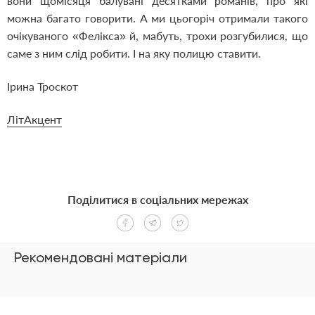
вони щомісяця балувані десятками романів, про які
можна багато говорити. А ми цьогоріч отримали такого
очікуваного «Фелікса» й, мабуть, трохи розгубилися, що
саме з ним слід робити. І на яку полицю ставити.
Ірина Троскот
ЛітАкцент
Поділитися в соціальних мережах
Рекомендовані матеріали