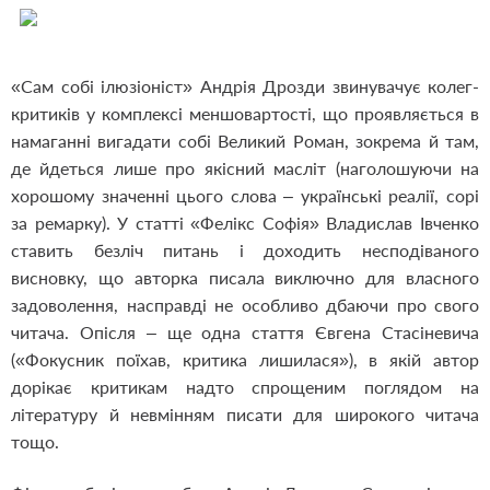
«Сам собі ілюзіоніст» Андрія Дрозди звинувачує колег-
критиків у комплексі меншовартості, що проявляється в
намаганні вигадати собі Великий Роман, зокрема й там,
де йдеться лише про якісний масліт (наголошуючи на
хорошому значенні цього слова – українські реалії, сорі
за ремарку). У статті «Фелікс Софія» Владислав Івченко
ставить безліч питань і доходить несподіваного
висновку, що авторка писала виключно для власного
задоволення, насправді не особливо дбаючи про свого
читача. Опісля – ще одна стаття Євгена Стасіневича
(«Фокусник поїхав, критика лишилася»), в якій автор
дорікає критикам надто спрощеним поглядом на
літературу й невмінням писати для широкого читача
тощо.