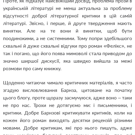
Проте, як підказує найсвіжіший досвід, проблема прози в
українській літературі не менш актуальна за проблему
відсутності доброї літературної критики в цій самій
літературі. Звісно, і перше, й друге твердження мають
винятки. Але на те вони й винятки, щоб бути
поодинокими, а не системними. Тому попри здебільшого
схвальні й дуже схвальні відгуки про роман «Фелікс», не
так і погано, що його поява мимоволі стала приводом до
значно ширшої дискусії, яка швидко вийшла за межі
розмови про саму книжку.
Щоденно читаючи чимало критичних матеріалів, я часто
згадую висловлювання Барнза, цитоване на початку
цього блогу, проте щоразу засмучуюся, адже воно – таки
не про нас. Трохи не дотягуємо ми: і письменники, і
критики. Добре Барнзові критикувати критиків, коли на
кожен його роман виходять десятки рецензій різними
мовами. Добре критикам, які про нього пишуть, адже