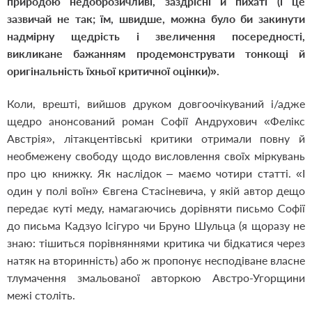
природою недоброзичливі, заздрісні й пихаті (і це
зазвичай не так; їм, швидше, можна було би закинути
надмірну щедрість і звеличення посередності,
викликане бажанням продемонструвати тонкощі й
оригінальність їхньої критичної оцінки)».
Коли, врешті, вийшов друком довгоочікуваний і/адже
щедро анонсований роман Софії Андрухович «Фелікс
Австрія», літакцентівські критики отримали повну й
необмежену свободу щодо висловлення своїх міркувань
про цю книжку. Як наслідок – маємо чотири статті. «І
один у полі воїн» Євгена Стасіневича, у якій автор дещо
передає куті меду, намагаючись дорівняти письмо Софії
до письма Кадзуо Ісігуро чи Бруно Шульца (я щоразу не
знаю: тішиться порівняннями критика чи бідкатися через
натяк на вторинність) або ж пропонує несподіване власне
тлумачення змальованої авторкою Австро-Угорщини
межі століть.