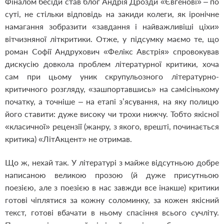
Фіналом бесіди став блог Андрія Дрозди «Євгенові» – по
суті, не стільки відповідь на закиди колеги, як іронічне
намагання зобразити «завдання і найважливіші ціхи»
вітчизняної літкритики. Отже, у підсумку маємо те, що
роман Софії Андрухович «Фелікс Австрія» спровокував
дискусію довкола проблем літературної критики, хоча
сам при цьому уник скрупульозного літературно-
критичного розгляду, «зашпортавшись» на самісінькому
початку, а точніше – на етапі з’ясування, на яку полицю
його ставити: дуже високу чи трохи нижчу. Тобто якісної
«класичної» рецензії (жанру, з якого, врешті, починається
критика) «ЛітАкцент» не отримав.
Що ж, нехай так. У літературі з майже відсутньою добре
написаною великою прозою (й дуже присутньою
поезією, але з поезією в нас завжди все інакше) критики
готові чіплятися за кожну соломинку, за кожен якісний
текст, готові вбачати в ньому спасіння всього сучліту.