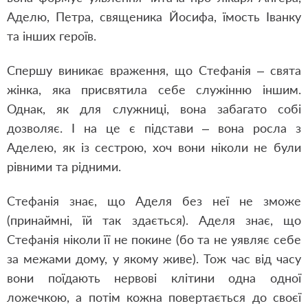
Аделю, Петра, священика Йосифа, їмость Іванку
та інших героїв.
Спершу виникає враження, що Стефанія – свята
жінка, яка присвятила себе служінню іншим.
Однак, як для служниці, вона забагато собі
дозволяє. І на це є підстави – вона росла з
Аделею, як із сестрою, хоч вони ніколи не були
рівними та рідними.
Стефанія знає, що Аделя без неї не зможе
(принаймні, їй так здається). Аделя знає, що
Стефанія ніколи її не покине (бо та не уявляє себе
за межами дому, у якому живе). Тож час від часу
вони поїдають нервові клітини одна одної
ложечкою, а потім кожна повертається до своєї