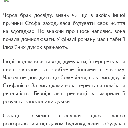
Через брак досвіду, знань чи ще з якоїсь іншої
причини Стефа заходилася будувати своє життя
на здогадках. Не знаючи про щось напевне, вона
почала домислювати. У фіналі роману масштаби її
ілюзійних думок вражають.
Іноді людям властиво додумувати, інтерпретувати
щось сказане та зроблене іншими по-своєму.
Часом це доводить до божевілля, як у випадку зі
Стефанією. За вигадками вона перестала помічати
реальність. Безпідставні ревнощі затьмарили її
розум та заполонили думки.
Складні сімейні стосунки двох жінок
розгортаються під дахом будинку, який побудував