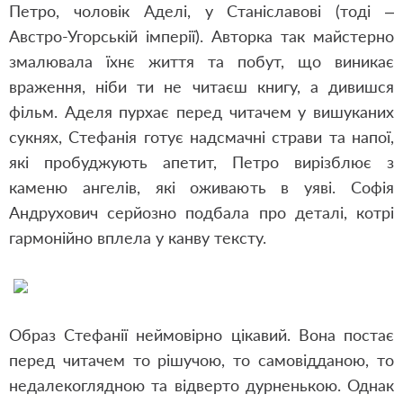
Петро, чоловік Аделі, у Станіславові (тоді –
Австро-Угорській імперії). Авторка так майстерно
змалювала їхнє життя та побут, що виникає
враження, ніби ти не читаєш книгу, а дивишся
фільм. Аделя пурхає перед читачем у вишуканих
сукнях, Стефанія готує надсмачні страви та напої,
які пробуджують апетит, Петро вирізблює з
каменю ангелів, які оживають в уяві. Софія
Андрухович серйозно подбала про деталі, котрі
гармонійно вплела у канву тексту.
Образ Стефанії неймовірно цікавий. Вона постає
перед читачем то рішучою, то самовідданою, то
недалекоглядною та відверто дурненькою. Однак