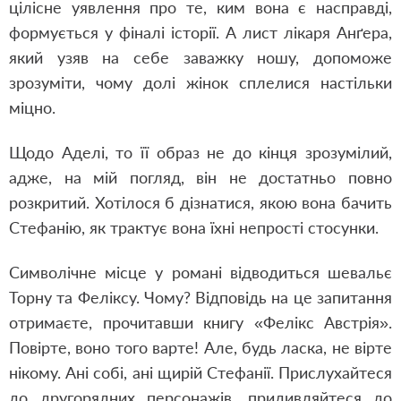
цілісне уявлення про те, ким вона є насправді,
формується у фіналі історії. А лист лікаря Анґера,
який узяв на себе заважку ношу, допоможе
зрозуміти, чому долі жінок сплелися настільки
міцно.
Щодо Аделі, то її образ не до кінця зрозумілий,
адже, на мій погляд, він не достатньо повно
розкритий. Хотілося б дізнатися, якою вона бачить
Стефанію, як трактує вона їхні непрості стосунки.
Символічне місце у романі відводиться шевальє
Торну та Феліксу. Чому? Відповідь на це запитання
отримаєте, прочитавши книгу «Фелікс Австрія».
Повірте, воно того варте! Але, будь ласка, не вірте
нікому. Ані собі, ані щирій Стефанії. Прислухайтеся
до другорядних персонажів, придивляйтеся до