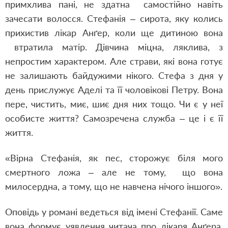
примхлива пані, не здатна самостійно навіть
зачесати волосся.
Стефанія – сирота, яку колись
прихистив лікар Анґер, коли ще дитиною вона
втратила матір. Дівчина міцна, ляклива, з
непростим характером. Але страви, які вона готує
не залишають байдужими нікого. Стефа з дня у
день прислужує Аделі та її чоловікові Петру. Вона
пере, чистить, миє, шиє дня них тощо. Чи є у неї
особисте життя? Самозречена служба – це і є її
життя.
«Вірна Стефанія, як пес, сторожує біля мого
смертного ложа – але не тому, що вона
милосердна, а тому, що не навчена нічого іншого».
Оповідь у романі ведеться від імені Стефанії. Саме
вона формує уявлення читача про лікаря Анґера,