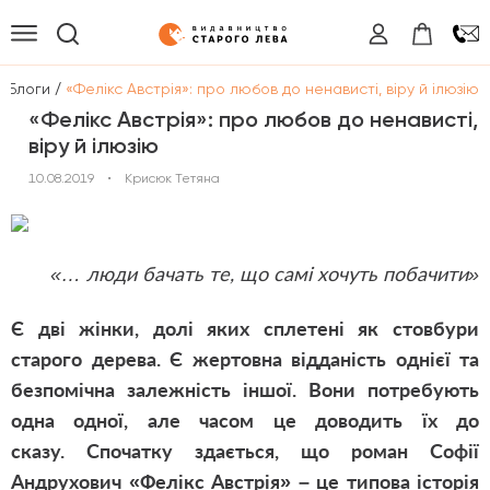
/
/
Блоги
«Фелікс Австрія»: про любов до ненависті, віру й ілюзію
«Фелікс Австрія»: про любов до ненависті,
віру й ілюзію
10.08.2019
•
Крисюк Тетяна
«… люди бачать те, що самі хочуть побачити»
Є дві жінки, долі яких сплетені як стовбури
старого дерева. Є жертовна відданість однієї та
безпомічна залежність іншої. Вони потребують
одна одної, але часом це доводить їх до
сказу.
Спочатку здається, що роман Софії
Андрухович
«Фелікс Австрія» – це
типова історія