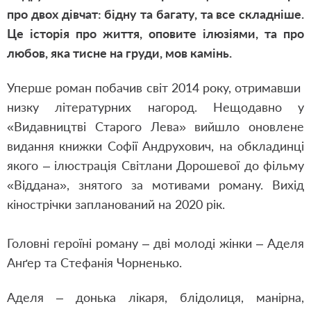
про двох дівчат: бідну та багату, та все складніше.
Це історія про життя, оповите ілюзіями, та про
любов, яка тисне на груди, мов камінь.
Уперше роман побачив світ 2014 року, отримавши
низку літературних нагород. Нещодавно у
«Видавництві Старого Лева» вийшло оновлене
видання книжки Софії Андрухович, на обкладинці
якого – ілюстрація Світлани Дорошевої до фільму
«Віддана», знятого за мотивами роману. Вихід
кінострічки запланований на 2020 рік.
Головні героїні роману – дві молоді жінки – Аделя
Анґер та Стефанія Чорненько.
Аделя – донька лікаря, блідолиця, манірна,