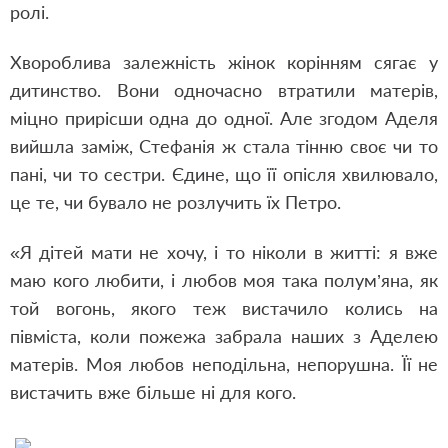
ролі.
Хвороблива залежність жінок корінням сягає у
дитинство. Вони одночасно втратили матерів,
міцно прирісши одна до одної. Але згодом Аделя
вийшла заміж, Стефанія ж стала тінню своє чи то
пані, чи то сестри. Єдине, що її опісля хвилювало,
це те, чи бувало не розлучить їх Петро.
«Я дітей мати не хочу, і то ніколи в житті: я вже
маю кого любити, і любов моя така полум
’яна
, як
той вогонь, якого теж вистачило колись на
півміста, коли пожежа забрала наших з Аделею
матерів. Моя любов неподільна, непорушна. Її не
вистачить вже більше ні для кого.