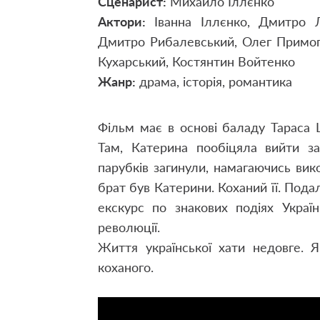
Сценарист:
Михайло Іллєнко
Актори:
Іванна Іллєнко, Дмитро Л
Дмитро Рибалевський, Олег Примоге
Кухарський, Костянтин Войтенко
Жанр:
драма, історія, романтика
Фільм має в основі баладу Тараса 
Там, Катерина пообіцяла вийти за
парубків загинули, намагаючись вико
брат був Катерини. Коханий її. Подал
екскурс по знакових подіях Україн
революції.
Життя української хати недовге. 
коханого.