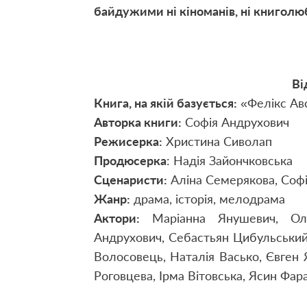
байдужими ні кіноманів, ні книголюб
Ві
Книга, на якій базується:
«Фелікс Авс
Авторка книги:
Софія Андрухович
Режисерка:
Христина Сиволап
Продюсерка
: Надія Зайончковська
Сценаристи:
Аліна Семерякова, Соф
Жанр:
драма, історія, мелодрама
Актори:
Маріанна Янушевич, Оле
Андрухович, Себастьян Цибульський,
Волосовець, Наталія Васько, Євген 
Роговцева, Ірма Вітовська, Ясин Фа