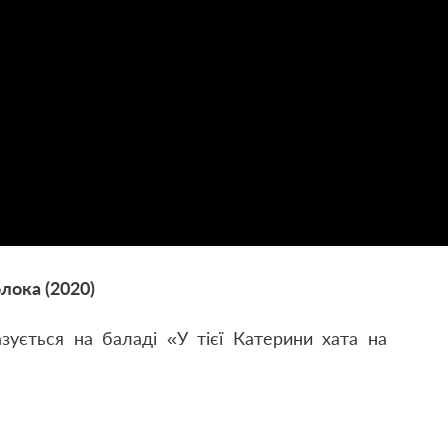
лока (2020)
зується на баладі «У тієї Катерини хата на