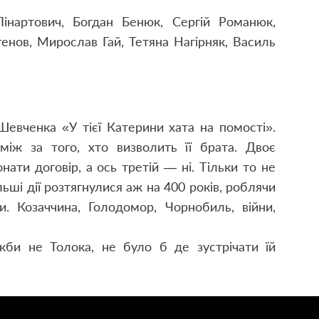
інартович, Богдан Бенюк, Сергій Романюк,
нов, Мирослав Гай, Тетяна Нагірняк, Василь
Шевченка «У тієї Катерини хата на помості».
між за того, хто визволить її брата. Двоє
нати договір, а ось третій — ні. Тільки то не
ьші дії розтягнулися аж на 400 років, роблячи
и. Козаччина, Голодомор, Чорнобиль, війни,
Якби не Толока, не було б де зустрічати їй