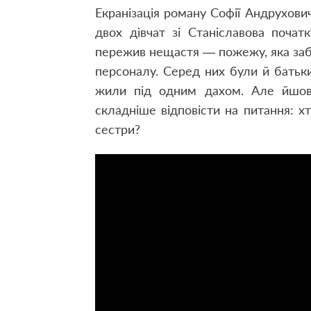
Екранізація роману Софії Андрухови
двох дівчат зі Станіславова поча
пережив нещастя — пожежу, яка заб
персоналу. Серед них були й батьки
жили під одним дахом. Але йшов 
складніше відповісти на питання: х
сестри?