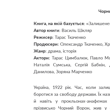
Чорни
Книга, на якій базується:
«Залишенец
Автор книги:
Василь Шкляр
Режисер:
Тарас Ткаченко
Продюсери:
Олександр Ткаченко, Х
Жанр:
драма, історія
Актори:
Тарас Цимбалюк, Павло Мос
Наталія Сумська, Сергій Бабкін, 
Данилова, Зоряна Марченко
Україна, 1922 рік. Час, коли зал
боротися за свободу держави. Їх на
й навіть у прокльонах-анафемах з
прізвисько Чорний Ворон, жив у с