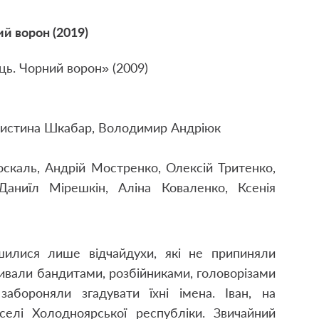
й ворон (2019)
ь. Чорний ворон» (2009)
ристина Шкабар, Володимир Андріюк
каль, Андрій Мостренко, Олексій Тритенко,
Даниїл Мірешкін, Аліна Коваленко, Ксенія
ишилися лише відчайдухи, які не припиняли
зивали бандитами, розбійниками, головорізами
абороняли згадувати їхні імена. Іван, на
елі Холодноярської республіки. Звичайний