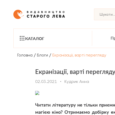
Пр
КАТАЛОГ
/
/
Головна
Блоги
Екранізації, варті перегляду
Екранізації, варті перегляд
02.03.2021
•
Кудрик Анна
Читати літературу не тільки приємно
магією кіно? Отримаємо добірку ек