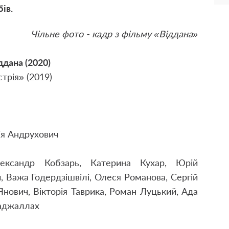
ів.
Чільне фото - кадр з фільму
«
Віддана
»
ддана (2020)
трія» (2019)
ія Андрухович
ксандр Кобзарь, Катерина Кухар, Юрій
 Важа Годердзішвілі, Олеся Романова, Сергій
Янович, Вікторія Таврика, Роман Луцький, Ада
раджаллах