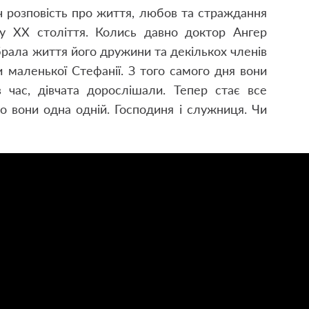
ч розповість про життя, любов та страждання
тку ХХ століття. Колись давно доктор Ангер
рала життя його дружини та декількох членів
 маленької Стефанії. З того самого дня вони
час, дівчата дорослішали. Тепер стає все
то вони одна одній. Господиня і служниця. Чи