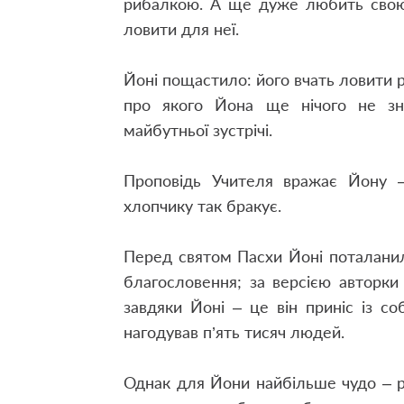
рибалкою. А ще дуже любить свою 
ловити для неї.
Йоні пощастило: його вчать ловити ри
про якого Йона ще нічого не зна
майбутньої зустрічі.
Проповідь Учителя вражає Йону – 
хлопчику так бракує.
Перед святом Пасхи Йоні поталани
благословення; за версією авторки
завдяки Йоні – це він приніс із со
нагодував п’ять тисяч людей.
Однак для Йони найбільше чудо – рук