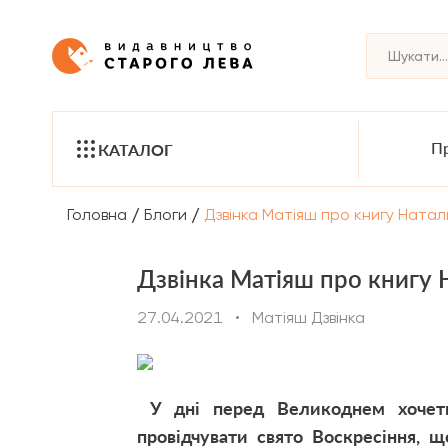
Пр
КАТАЛОГ
/
/
Головна
Блоги
Дзвінка Матіяш про книгу Ната
Дзвінка Матіяш про книгу 
27.04.2021
•
Матіяш Дзвінка
У дні перед Великоднем хочеть
провідчувати свято Воскресіння,