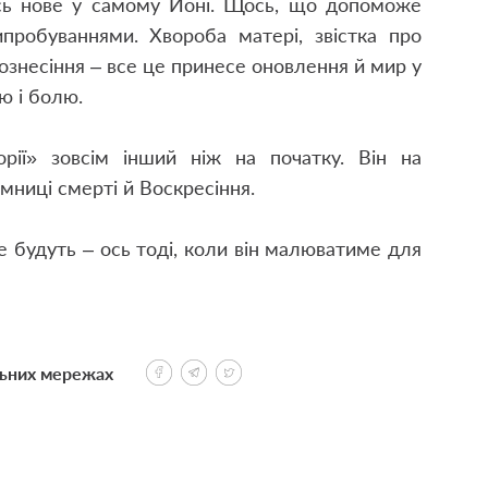
ь нове у самому Йоні. Щось, що допоможе
пробуваннями. Хвороба матері, звістка про
ознесіння – все це принесе оновлення й мир у
ю і болю.
орії» зовсім інший ніж на початку. Він на
мниці смерті й Воскресіння.
 будуть – ось тоді, коли він малюватиме для
льних мережах