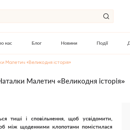
о нас
Блог
Новини
Події
Д
лки Малетич «Великодня історія»
Наталки Малетич «Великодня історія»
ся тиші і сповільнення, щоб усвідомити,
 щоб між щоденними клопотами помістилася