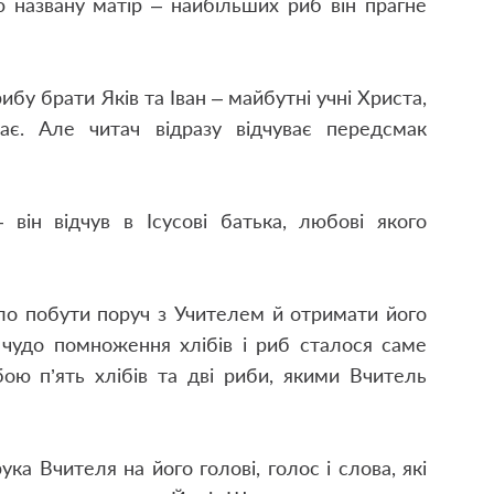
названу матір – найбільших риб він прагне
бу брати Яків та Іван – майбутні учні Христа,
є. Але читач відразу відчуває передсмак
він відчув в Ісусові батька, любові якого
ло побути поруч з Учителем й отримати його
 чудо помноження хлібів і риб сталося саме
бою п’ять хлібів та дві риби, якими Вчитель
а Вчителя на його голові, голос і слова, які