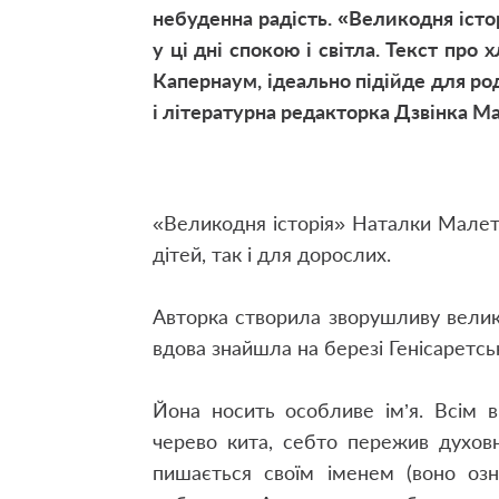
небуденна радість. «Великодня іст
у ці дні спокою і світла. Текст про
Капернаум, ідеально підійде для р
і літературна редакторка Дзвінка М
«Великодня історія» Наталки Малет
дітей, так і для дорослих.
Авторка створила зворушливу велик
вдова знайшла на березі Генісаретськ
Йона носить особливе ім’я. Всім 
черево кита, себто пережив духов
пишається своїм іменем (воно озн