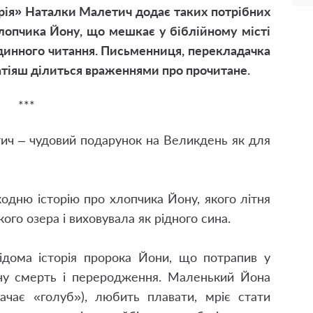
орія» Наталки Малетич додає таких потрібних
 хлопчика Йону, що мешкає у біблійному місті
одинного читання. Письменниця, перекладачка
атіяш ділиться враженнями про прочитане.
***
ич – чудовий подарунок на Великдень як для
одню історію про хлопчика Йону, якого літня
ого озера і виховувала як рідного сина.
відома історія пророка Йони, що потрапив у
ну смерть і переродження. Маленький Йона
ачає «голуб»), любить плавати, мріє стати