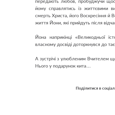
передають любов, пробуджучи щос
йому справлятись із життєвими ви
смерть Христа, його Воскресіння й В
життя Йони, які прийдуть після відча
Йона наприкінці «Великодньої іст
власному досвіді доторкнувся до тає
А зустрічі з улюбленим Вчителем ще
Нього у подарунок кита…
Поділитися в соціа