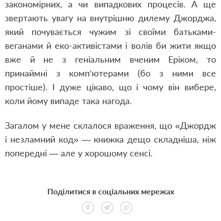
закономірних, а чи випадкових процесів. А ще
звертають увагу на внутрішню дилему Джорджа,
який почувається чужим зі своїми батьками-
веганами й еко-активістами і волів би жити якщо
вже й не з геніальним вченим Еріком, то
принаймні з комп’ютерами (бо з ними все
простіше). І дуже цікаво, що і чому він вибере,
коли йому випаде така нагода.
Загалом у мене склалося враження, що «Джордж
і незламний код» — книжка дещо складніша, ніж
попередні — але у хорошому сенсі.
Поділитися в соціальних мережах