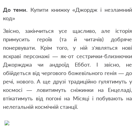
До теми.
Купити книжку «Джордж і незламний
код»
Звісно, закінчиться усе щасливо, але історія
примусить героїв (та й читачів) добряче
понервувати. Крім того, у ній з’являться нові
яскраві персонажі — як-от сестрички-близнючки
Джоржджа чи андроїд Еббот. І звісно, не
обійдеться від чергового божевільного генія — до
речі, нового. А ще друзі традиційно гулятимуть у
космосі — ловитимуть сніжинки на Енцеладі,
втікатимуть від погоні на Місяці і побувають на
нелегальній космічній станції.