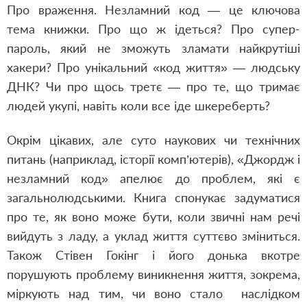
Про враження. Незламний код — це ключова
тема книжки. Про що ж ідеться? Про супер-
пароль, який не зможуть зламати найкрутіші
хакери? Про унікальний «код життя» — людську
ДНК? Чи про щось третє — про те, що тримає
людей укупі, навіть коли все іде шкереберть?
Окрім цікавих, але суто наукових чи технічних
питань (наприклад, історії комп’ютерів), «Джордж і
незламний код» апелює до проблем, які є
загальнолюдськими. Книга спонукає задуматися
про те, як воно може бути, коли звичні нам речі
вийдуть з ладу, а уклад життя суттєво зміниться.
Також Стівен Гокінг і його донька вкотре
порушують проблему виникнення життя, зокрема,
міркують над тим, чи воно стало наслідком