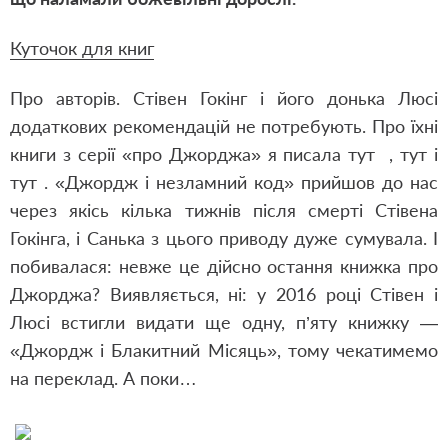
Куточок для книг
Про авторів. Стівен Гокінг і його донька Люсі
додаткових рекомендацій не потребують. Про їхні
книги з серії «про Джорджа» я писала тут , тут і
тут . «Джордж і незламний код» прийшов до нас
через якісь кілька тижнів після смерті Стівена
Гокінга, і Санька з цього приводу дуже сумувала. І
побивалася: невже це дійсно остання книжка про
Джорджа? Виявляється, ні: у 2016 році Стівен і
Люсі встигли видати ще одну, п’яту книжку —
«Джордж і Блакитний Місяць», тому чекатимемо
на переклад. А поки…