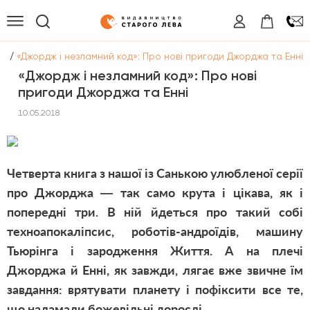
/
ги
«Джордж і незламний код»: Про нові пригоди Джорджа та Енні
«Джордж і незламний код»: Про нові
пригоди Джорджа та Енні
10.05.2018
Четверта книга з нашої із Санькою улюбленої серії
про Джорджа — так само крута і цікава, як і
попередні три. В ній йдеться про такий собі
техноапокаліпсис, роботів-андроїдів, машину
Тьюрінга і зародження Життя. А на плечі
Джорджа й Енні, як завжди, лягає вже звичне їм
завдання: врятувати планету і пофіксити все те,
що наламали божевільні дорослі.