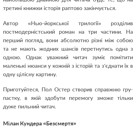
третині книжки історія раптово закінчується.
Автор «Нью-йоркської трилогії» розділив
постмодерністський роман на три частини. На
перший погляд, вони абсолютно різні мі
ж собою
та не мають жодних шансів перетнутись одна з
одною. Однак уважний читач зуміє помітити
маленькі нюанси у кожній з історій та з’єднати їх в
одну цілісну картину.
Приготуйтеся, Пол Остер створив справжню гру-
пастку, в якій здобути перемогу зможе тільки
дуже пильний читач.
Мілан Кундера «Безсмертя»