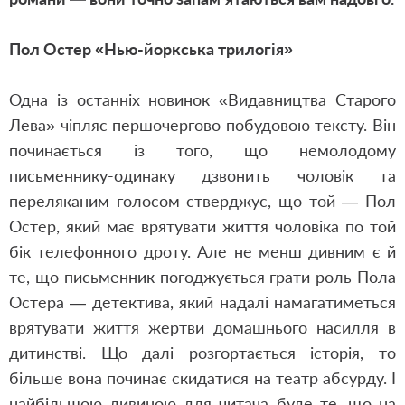
Пол Остер «Нью-йоркська трилогія»
Одна із останніх новинок «Видавництва Старого
Лева» чіпляє першочергово побудовою тексту. Він
починається із того, що немолодому
письменнику-одинаку дзвонить чоловік та
переляканим голосом стверджує, що той — Пол
Остер, який має врятувати життя чоловіка по той
бік телефонного дроту. Але не менш дивним є й
те, що письменник погоджується грати роль Пола
Остера — детектива, який надалі намагатиметься
врятувати життя жертви домашнього насилля в
дитинстві. Що далі розгортається історія, то
більше вона починає скидатися на театр абсурду. І
найбільшою дивиною для читача буде те, що на