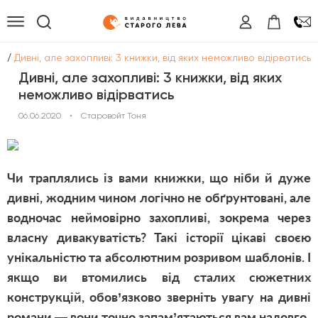
/
и
Дивні, але захопливі: 3 книжки, від яких неможливо відірватись
Дивні, але захопливі: 3 книжки, від яких
неможливо відірватись
06.06.2020
•
Старовойт Тоня
Чи траплялись із вами книжки, що ніби й дуже
дивні, жодним чином логічно не обґрунтовані, але
водночас неймовірно захопливі, зокрема через
власну дивакуватість? Такі історії цікаві своєю
унікальністю та абсолютним розривом шаблонів. І
якщо ви втомились від сталих сюжетних
конструкцій, обов’язково зверніть увагу на дивні
романи — вони точно запам’ятаються вам надовго.