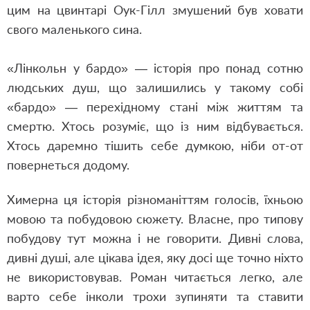
цим на цвинтарі Оук-Гілл змушений був ховати
свого маленького сина.
«Лінкольн у бардо» — історія про понад сотню
людських душ, що залишились у такому собі
«бардо» — перехідному стані між життям та
смертю. Хтось розуміє, що із ним відбувається.
Хтось даремно тішить себе думкою, ніби от-от
повернеться додому.
Химерна ця історія різноманіттям голосів, їхньою
мовою та побудовою сюжету. Власне, про типову
побудову тут можна і не говорити. Дивні слова,
дивні душі, але цікава ідея, яку досі ще точно ніхто
не використовував. Роман читається легко, але
варто себе інколи трохи зупиняти та ставити