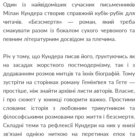
Один із найвідоміших сучасних письменників
Мілан Кундера створив справжній кубік-рубік для
читачів. «Безсмертя» — роман, який треба
смакувати разом із бокалом сухого червоного та
певним літературним досвідом за плечима.
Річ у тому, що Кундера писав його, ґрунтуючись як
на засадах жорсткого постмодернізму, так і з
додаванням розмов митців та їхніх біографій. Тому
зустріти на сторінках роману Гемінґвея та Гете —
простіше, ніж знайти архівні листи авторів. Власне,
і про сюжет у книжці говорити важко. Простими
словами: історія з любовним трикутником та
філософськими розмовами про життя і безсмертя.
Складні теми та рефлексії Кундери на них у книзі
зв’язані однією ниткою на перетинах епох та